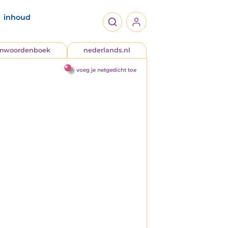
inhoud
jmwoordenboek
nederlands.nl
voeg je netgedicht toe