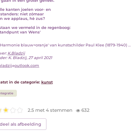
 gaan in een groter geheel.
lle kanten joelen voor- en
standers: niet zómaar
en we applaus, hè zus?
staan we vermeld in de regenboog:
standpunt van Wens'
e 'Harmonie blauw=oranje' van kunstschilder Paul Klee (1879-1940) ...
ver:
K.Bladzij
er: K. Bladzij, 27 april 2021
bladzij
outlook.com
atst in de categorie:
kunst
ntegratie
2.5 met 4 stemmen
632
deel als afbeelding