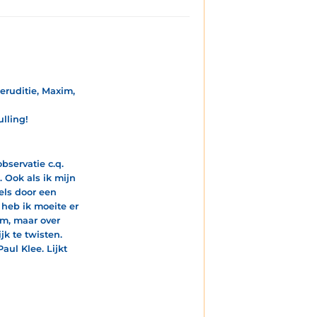
eruditie, Maxim,
ulling!
bservatie c.q.
 Ook als ik mijn
els door een
 heb ik moeite er
um, maar over
jk te twisten.
aul Klee. Lijkt