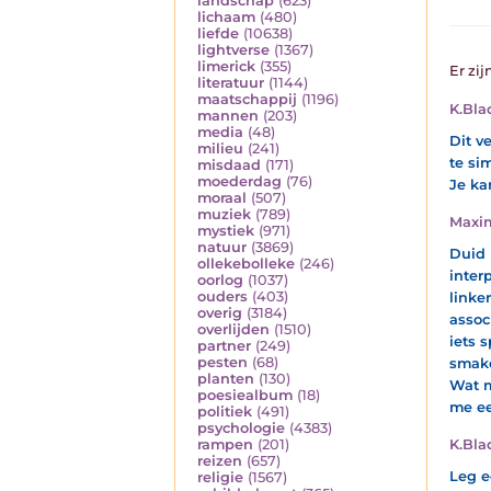
landschap
(623)
lichaam
(480)
liefde
(10638)
lightverse
(1367)
limerick
(355)
Er zij
literatuur
(1144)
maatschappij
(1196)
K.Bla
mannen
(203)
media
(48)
Dit v
milieu
(241)
te si
misdaad
(171)
moederdag
(76)
Je ka
moraal
(507)
muziek
(789)
Maxi
mystiek
(971)
natuur
(3869)
Duid 
ollekebolleke
(246)
inter
oorlog
(1037)
ouders
(403)
linke
overig
(3184)
assoc
overlijden
(1510)
iets 
partner
(249)
pesten
(68)
smake
planten
(130)
Wat m
poesiealbum
(18)
me ee
politiek
(491)
psychologie
(4383)
K.Bla
rampen
(201)
reizen
(657)
Leg e
religie
(1567)