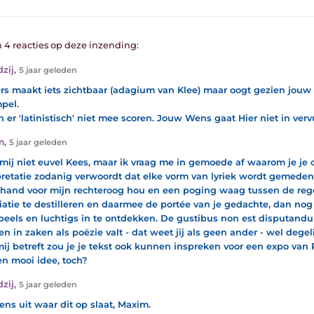
n 4 reacties op deze inzending:
dzij
,
5 jaar geleden
ers maakt iets zichtbaar (adagium van Klee) maar oogt gezien jouw 
mpel.
n er 'latinistisch' niet mee scoren. Jouw Wens gaat Hier niet in verv
m
,
5 jaar geleden
mij niet euvel Kees, maar ik vraag me in gemoede af waarom je je o
pretatie zodanig verwoordt dat elke vorm van lyriek wordt gemeden.
rhand voor mijn rechteroog hou en een poging waag tussen de reg
iatie te destilleren en daarmee de portée van je gedachte, dan nog
speels en luchtigs in te ontdekken. De gustibus non est disputand
n in zaken als poëzie valt - dat weet jij als geen ander - wel degeli
ij betreft zou je je tekst ook kunnen inspreken voor een expo van P
n mooi idee, toch?
dzij
,
5 jaar geleden
ens uit waar dit op slaat, Maxim.