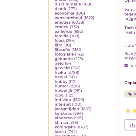
Op te
discriminatie
(168)
drank
(277)
Van a
economie
(100)
tegen
eenzaamheid
(1622)
krijg
emoties
(6058)
erotiek
(732)
Toch 
ex-liefde
(692)
'Het 
familie
(388)
feest
(294)
film
(80)
... Zi
filosofie
(3180)
Schrij
fotografie
(142)
Inzend
geboorte
(225)
geld
(84)
k.
geweld
(266)
haiku
(3798)
heelal
(317)
hobby
(117)
Gepla
humor
(1536)
huwelijk
(281)
I
idool
(120)
individu
(1609)
internet
(100)
jaargetijden
(1863)
kerstmis
(594)
kinderen
(925)
klimaat
(26)
koningshuis
(87)
kunst
(742)