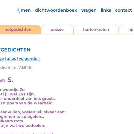
rijmen
dichtwoordenboek
vragen
links
contact
netgedichten
poëzie
hartenkreten
ri
gedichten
ge
|
alles
|
volgende >
icht (nr. 73.948):
en S.
n woordje Zo.
l jij wel Zus zijn.
ei onderdeel van iets groots.
snippers van de waarheid.
baar vullen, voelen wij elkaar aan:
ginnen te spiegelen...
lkaars trots
 zijn wat we bedoelen.