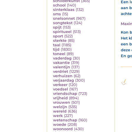
schilderkunst
(365)
Een l
school
(140)
aan b
sinterklaas
(132)
achter
sms
(15)
snelsonnet
(967)
songtekst
(124)
Maxi
spijt
(153)
spiritueel
(513)
Kon be
sport
(522)
Het k
sterkte
(85)
een b
taal
(1185)
tijd
(1830)
deze 
toneel
(89)
En go
vaderdag
(30)
vakantie
(319)
valentijn
(137)
verdriet
(1229)
verhuizen
(62)
verjaardag
(300)
verkeer
(120)
voedsel
(167)
vriendschap
(723)
vrijheid
(894)
vrouwen
(501)
welzijn
(535)
wereld
(636)
werk
(227)
wetenschap
(160)
woede
(208)
woonoord
(430)