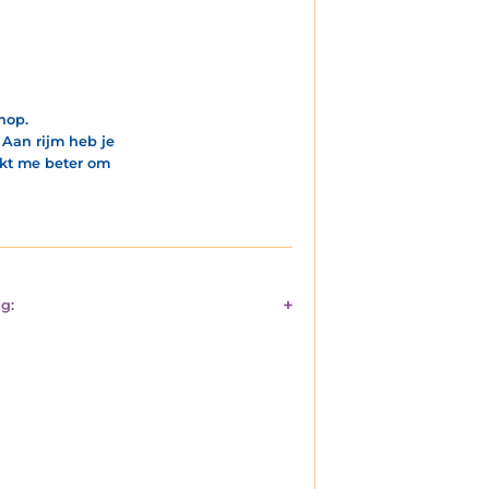
nop.
 Aan rijm heb je
jkt me beter om
g: