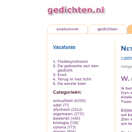
snelsonnet
gedichten
Vacatures
Net
< vori
Tiedesyndroom
De geboorte van een
netged
gedicht
Erwt
W. 
Terug in het licht
De eerste keer
Ik be
Categorieën:
Dan za
Alleb
actualiteit
(6085)
Twee 
adel
(71)
afscheid
(2342)
Blijk
algemeen
(2731)
we be
bedankt
(485)
Zien e
biologie
(128)
om te
corona
(173)
dieren
(956)