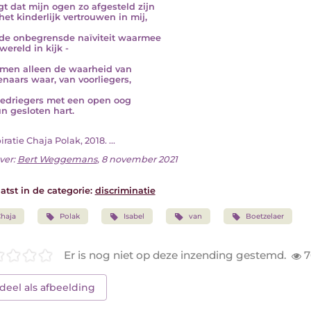
gt dat mijn ogen zo afgesteld zijn
het kinderlijk vertrouwen in mij,
de onbegrensde naïviteit waarmee
wereld in kijk -
men alleen de waarheid van
naars waar, van voorliegers,
edriegers met een open oog
n gesloten hart.
spiratie Chaja Polak, 2018. ...
ver:
Bert Weggemans
, 8 november 2021
atst in de categorie:
discriminatie
haja
Polak
Isabel
van
Boetzelaer
Er is nog niet op deze inzending gestemd.
7
deel als afbeelding