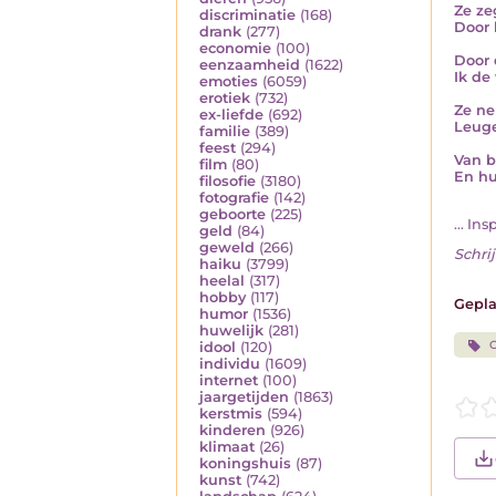
Ze ze
discriminatie
(168)
Door 
drank
(277)
economie
(100)
Door 
eenzaamheid
(1622)
Ik de 
emoties
(6059)
erotiek
(732)
Ze ne
ex-liefde
(692)
Leuge
familie
(389)
feest
(294)
Van b
film
(80)
En hu
filosofie
(3180)
fotografie
(142)
geboorte
(225)
... In
geld
(84)
geweld
(266)
Schrij
haiku
(3799)
heelal
(317)
hobby
(117)
Gepla
humor
(1536)
huwelijk
(281)
C
idool
(120)
individu
(1609)
internet
(100)
jaargetijden
(1863)
kerstmis
(594)
kinderen
(926)
klimaat
(26)
koningshuis
(87)
kunst
(742)