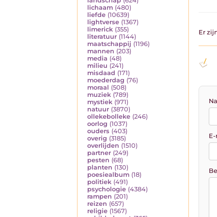
landschap
(624)
lichaam
(480)
liefde
(10639)
lightverse
(1367)
limerick
(355)
Er zi
literatuur
(1144)
maatschappij
(1196)
mannen
(203)
media
(48)
milieu
(241)
misdaad
(171)
moederdag
(76)
moraal
(508)
muziek
(789)
Na
mystiek
(971)
natuur
(3870)
ollekebolleke
(246)
oorlog
(1037)
ouders
(403)
E-
overig
(3185)
overlijden
(1510)
partner
(249)
pesten
(68)
planten
(130)
Be
poesiealbum
(18)
politiek
(491)
psychologie
(4384)
rampen
(201)
reizen
(657)
religie
(1567)