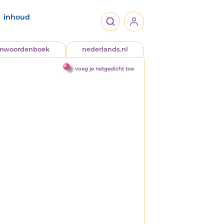
inhoud
jmwoordenboek
nederlands.nl
voeg je netgedicht toe