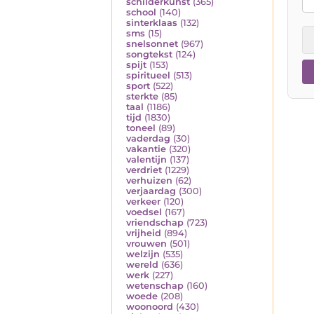
schilderkunst
(365)
school
(140)
sinterklaas
(132)
sms
(15)
snelsonnet
(967)
songtekst
(124)
spijt
(153)
spiritueel
(513)
sport
(522)
sterkte
(85)
taal
(1186)
tijd
(1830)
toneel
(89)
vaderdag
(30)
vakantie
(320)
valentijn
(137)
verdriet
(1229)
verhuizen
(62)
verjaardag
(300)
verkeer
(120)
voedsel
(167)
vriendschap
(723)
vrijheid
(894)
vrouwen
(501)
welzijn
(535)
wereld
(636)
werk
(227)
wetenschap
(160)
woede
(208)
woonoord
(430)