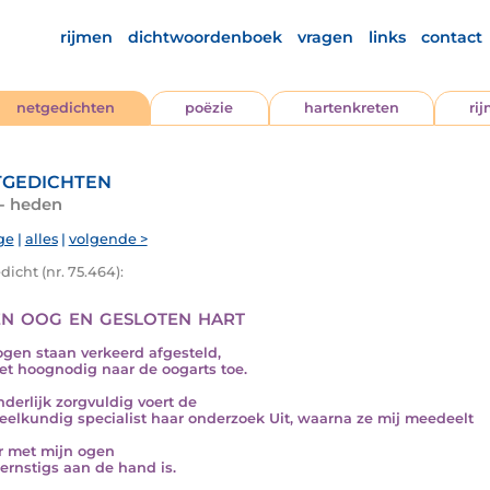
rijmen
dichtwoordenboek
vragen
links
contact
netgedichten
poëzie
hartenkreten
ri
gedichten
 - heden
ge
|
alles
|
volgende >
icht (nr. 75.464):
n oog en gesloten hart
ogen staan verkeerd afgesteld,
et hoognodig naar de oogarts toe.
nderlijk zorgvuldig voert de
elkundig specialist haar onderzoek Uit, waarna ze mij meedeelt
r met mijn ogen
 ernstigs aan de hand is.