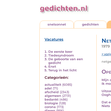
snelsonnet
gedichten
Vacatures
Net
1979
De eerste keer
< vori
Tiedesyndroom
De geboorte van een
netged
gedicht
Erwt
Terug in het licht
Ope
Categorieën:
Mijn 
Ik mo
actualiteit
(6085)
adel
(71)
Uitzo
afscheid
(2343)
Ooghe
algemeen
(2731)
bedankt
(486)
Dat e
biologie
(128)
Niets
corona
(173)
dieren
(956)