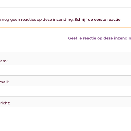
jn nog geen reacties op deze inzending.
Schrijf de eerste reactie!
Geef je reactie op deze inzendin
am:
mail:
richt: