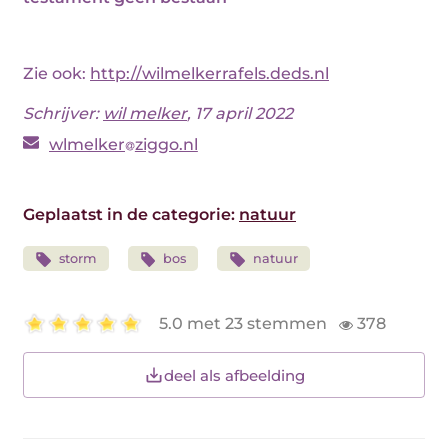
Zie ook:
http://wilmelkerrafels.deds.nl
Schrijver:
wil melker
, 17 april 2022
wlmelker
ziggo.nl
Geplaatst in de categorie:
natuur
storm
bos
natuur
5.0 met 23 stemmen
378
deel als afbeelding