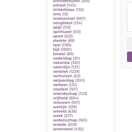
schilderkunst
(365)
school
(140)
sinterklaas
(132)
sms
(15)
snelsonnet
(967)
songtekst
(124)
spijt
(153)
spiritueel
(513)
sport
(522)
sterkte
(85)
taal
(1185)
tijd
(1830)
toneel
(89)
vaderdag
(30)
vakantie
(320)
valentijn
(137)
verdriet
(1229)
verhuizen
(62)
verjaardag
(300)
verkeer
(120)
voedsel
(167)
vriendschap
(723)
vrijheid
(894)
vrouwen
(501)
welzijn
(535)
wereld
(636)
werk
(227)
wetenschap
(160)
woede
(208)
woonoord
(430)