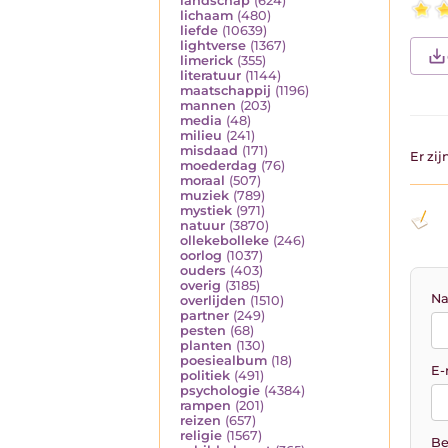
landschap
(624)
lichaam
(480)
liefde
(10639)
lightverse
(1367)
limerick
(355)
literatuur
(1144)
maatschappij
(1196)
mannen
(203)
media
(48)
milieu
(241)
misdaad
(171)
Er zi
moederdag
(76)
moraal
(507)
muziek
(789)
mystiek
(971)
natuur
(3870)
ollekebolleke
(246)
oorlog
(1037)
ouders
(403)
overig
(3185)
Na
overlijden
(1510)
partner
(249)
pesten
(68)
planten
(130)
poesiealbum
(18)
E-
politiek
(491)
psychologie
(4384)
rampen
(201)
reizen
(657)
religie
(1567)
Be