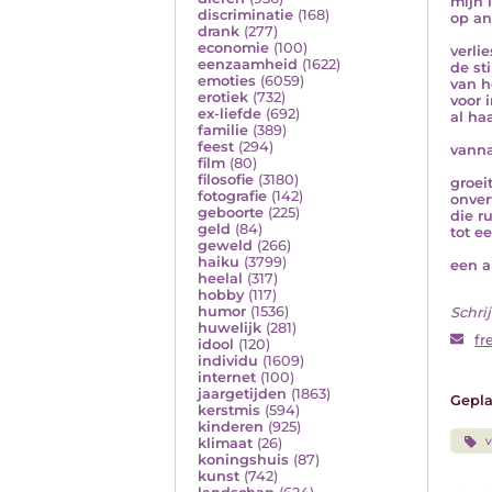
mijn 
discriminatie
(168)
op an
drank
(277)
economie
(100)
verlie
eenzaamheid
(1622)
de sti
emoties
(6059)
van h
erotiek
(732)
voor 
ex-liefde
(692)
al ha
familie
(389)
feest
(294)
vann
film
(80)
filosofie
(3180)
groei
fotografie
(142)
onve
geboorte
(225)
die r
geld
(84)
tot e
geweld
(266)
haiku
(3799)
een a
heelal
(317)
hobby
(117)
humor
(1536)
Schrij
huwelijk
(281)
fr
idool
(120)
individu
(1609)
internet
(100)
jaargetijden
(1863)
Gepla
kerstmis
(594)
kinderen
(925)
klimaat
(26)
koningshuis
(87)
kunst
(742)