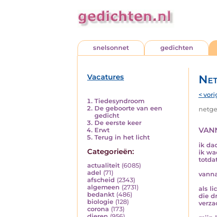
snelsonnet
gedichten
Vacatures
Net
< vori
Tiedesyndroom
De geboorte van een
netged
gedicht
De eerste keer
van
Erwt
Terug in het licht
ik da
Categorieën:
ik wa
totda
actualiteit
(6085)
adel
(71)
vann
afscheid
(2343)
algemeen
(2731)
als li
bedankt
(486)
die d
biologie
(128)
verza
corona
(173)
dieren
(956)