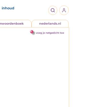
inhoud
jmwoordenboek
nederlands.nl
voeg je netgedicht toe