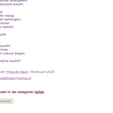
liefde tevergeefs
twoord wacht
st
lle vraag
et verlangen
immer
ar kracht
acht
t
rwacht
uimte
en nieuw begin
nd're nacht?
ver:
Frea de Haan
, 19 januari 2023
eadehaan
home.nl
atst in de categorie:
liefde
vannacht