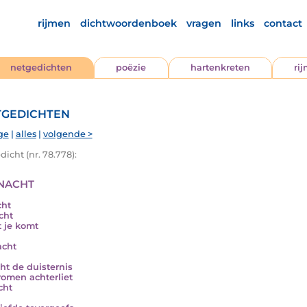
rijmen
dichtwoordenboek
vragen
links
contact
netgedichten
poëzie
hartenkreten
ri
gedichten
ge
|
alles
|
volgende >
icht (nr. 78.778):
nacht
cht
cht
t je komt
acht
cht de duisternis
romen achterliet
cht