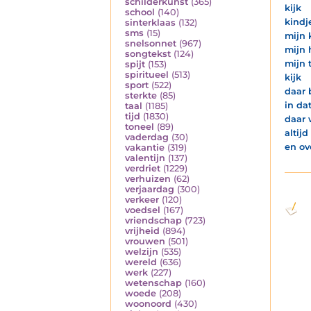
schilderkunst
(365)
kijk
school
(140)
kindj
sinterklaas
(132)
sms
(15)
mijn 
snelsonnet
(967)
mijn 
songtekst
(124)
mijn 
spijt
(153)
spiritueel
(513)
kijk
sport
(522)
daar 
sterkte
(85)
in da
taal
(1185)
tijd
(1830)
daar 
toneel
(89)
altijd
vaderdag
(30)
en ov
vakantie
(319)
valentijn
(137)
verdriet
(1229)
verhuizen
(62)
verjaardag
(300)
verkeer
(120)
voedsel
(167)
vriendschap
(723)
vrijheid
(894)
vrouwen
(501)
welzijn
(535)
wereld
(636)
werk
(227)
wetenschap
(160)
woede
(208)
woonoord
(430)