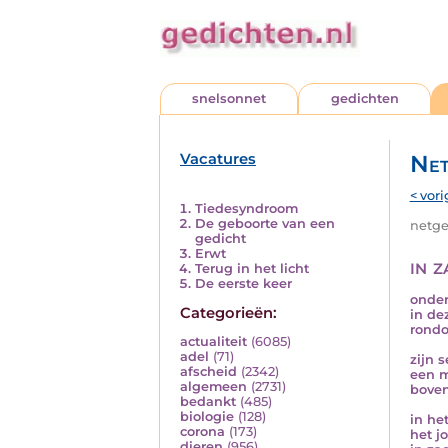
snelsonnet
gedichten
Vacatures
Net
< vori
Tiedesyndroom
De geboorte van een
netged
gedicht
Erwt
in 
Terug in het licht
De eerste keer
onder
Categorieën:
in dez
rond
actualiteit
(6085)
adel
(71)
zijn 
afscheid
(2342)
een mi
algemeen
(2731)
boven
bedankt
(485)
biologie
(128)
in het
corona
(173)
het j
dieren
(956)