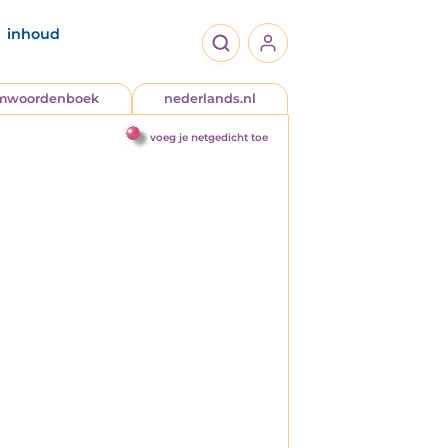
inhoud
jmwoordenboek
nederlands.nl
voeg je netgedicht toe