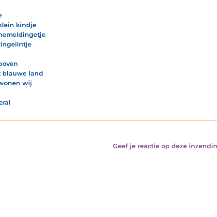
e
klein kindje
hemeldingetje
tingelintje
boven
t blauwe land
wonen wij
eral
Geef je reactie op deze inzendin