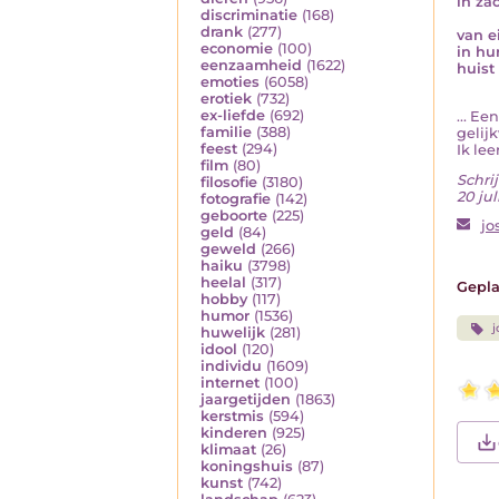
in za
discriminatie
(168)
drank
(277)
van e
economie
(100)
in hu
eenzaamheid
(1622)
huist
emoties
(6058)
erotiek
(732)
ex-liefde
(692)
... Ee
familie
(388)
gelij
feest
(294)
Ik le
film
(80)
Schrij
filosofie
(3180)
20 jul
fotografie
(142)
geboorte
(225)
jo
geld
(84)
geweld
(266)
haiku
(3798)
heelal
(317)
Gepla
hobby
(117)
humor
(1536)
j
huwelijk
(281)
idool
(120)
individu
(1609)
internet
(100)
jaargetijden
(1863)
kerstmis
(594)
kinderen
(925)
klimaat
(26)
koningshuis
(87)
kunst
(742)