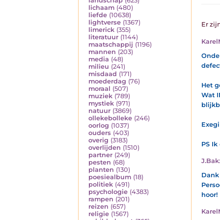
landschap
(623)
lichaam
(480)
liefde
(10638)
lightverse
(1367)
Er zij
limerick
(355)
literatuur
(1144)
Karel
maatschappij
(1196)
mannen
(203)
Onder
media
(48)
defec
milieu
(241)
misdaad
(171)
moederdag
(76)
Het g
moraal
(507)
Wat I
muziek
(789)
mystiek
(971)
blijkb
natuur
(3869)
ollekebolleke
(246)
Exeg
oorlog
(1037)
ouders
(403)
overig
(3183)
PS Ik
overlijden
(1510)
partner
(249)
J.Bak
pesten
(68)
planten
(130)
Dank 
poesiealbum
(18)
politiek
(491)
Perso
psychologie
(4383)
hoor!
rampen
(201)
reizen
(657)
Karel
religie
(1567)