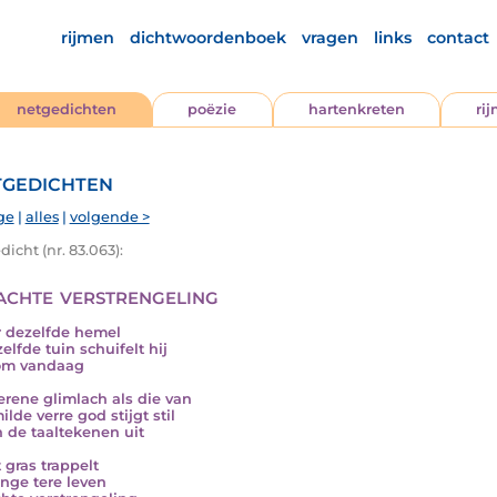
rijmen
dichtwoordenboek
vragen
links
contact
netgedichten
poëzie
hartenkreten
ri
gedichten
ge
|
alles
|
volgende >
icht (nr. 83.063):
zachte verstrengeling
 dezelfde hemel
elfde tuin schuifelt hij
om vandaag
serene glimlach als die van
lde verre god stijgt stil
 de taaltekenen uit
 gras trappelt
onge tere leven