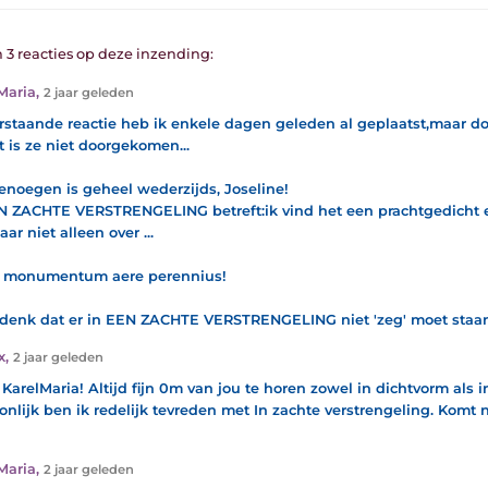
n 3 reacties op deze inzending:
Maria
,
2 jaar geleden
staande reactie heb ik enkele dagen geleden al geplaatst,maar do
t is ze niet doorgekomen...
enoegen is geheel wederzijds, Joseline!
N ZACHTE VERSTRENGELING betreft:ik vind het een prachtgedicht e
aar niet alleen over ...
i monumentum aere perennius!
 denk dat er in EEN ZACHTE VERSTRENGELING niet 'zeg' moet staan 
x
,
2 jaar geleden
KarelMaria! Altijd fijn 0m van jou te horen zowel in dichtvorm als
onlijk ben ik redelijk tevreden met In zachte verstrengeling. Komt n
Maria
,
2 jaar geleden