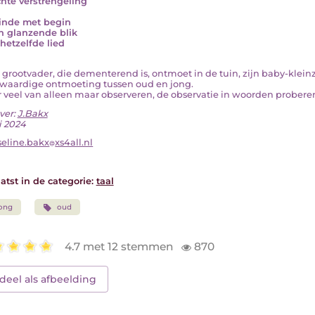
chte verstrengeling
inde met begin
n glanzende blik
 hetzelfde lied
n grootvader, die dementerend is, ontmoet in de tuin, zijn baby-kleinz
kwaardige ontmoeting tussen oud en jong.
er veel van alleen maar observeren, de observatie in woorden proberen
ver:
J.Bakx
i 2024
seline.bakx
xs4all.nl
atst in de categorie:
taal
ong
oud
4.7 met 12 stemmen
870
deel als afbeelding