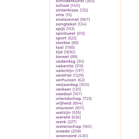
schilderkunst
(365)
school
(140)
sinterklaas
(132)
sms
(15)
snelsonnet
(967)
songtekst
(124)
spijt
(153)
spiritueel
(513)
sport
(522)
sterkte
(85)
taal
(1185)
tijd
(1830)
toneel
(89)
vaderdag
(30)
vakantie
(319)
valentijn
(137)
verdriet
(1229)
verhuizen
(62)
verjaardag
(300)
verkeer
(120)
voedsel
(167)
vriendschap
(723)
vrijheid
(894)
vrouwen
(501)
welzijn
(535)
wereld
(636)
werk
(227)
wetenschap
(160)
woede
(208)
woonoord
(430)