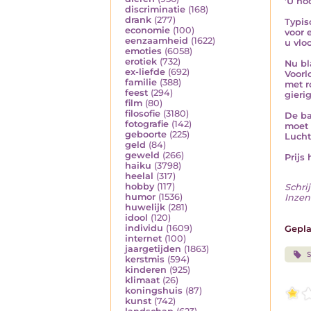
'U ho
discriminatie
(168)
drank
(277)
Typis
economie
(100)
voor e
eenzaamheid
(1622)
u vlo
emoties
(6058)
erotiek
(732)
Nu bl
ex-liefde
(692)
Voorl
familie
(388)
met r
feest
(294)
gieri
film
(80)
filosofie
(3180)
De ba
fotografie
(142)
moet 
geboorte
(225)
Lucht
geld
(84)
geweld
(266)
Prijs 
haiku
(3798)
heelal
(317)
hobby
(117)
Schrij
humor
(1536)
Inzen
huwelijk
(281)
idool
(120)
individu
(1609)
Gepla
internet
(100)
jaargetijden
(1863)
S
kerstmis
(594)
kinderen
(925)
klimaat
(26)
koningshuis
(87)
kunst
(742)