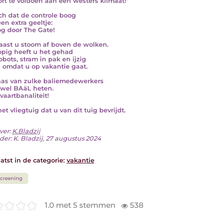
ort te voldoen aan een westers klimaat!'
ch dat de controle boog
en extra geeltje:
og door The Gate!
aast u stoom af boven de wolken.
opig heeft u het gehad
obots, stram in pak en ijzig
g omdat u op vakantie gaat.
as van zulke baliemedewerkers
wel BAäL heten.
vaartbanaliteit!
het vliegtuig dat u van dit tuig bevrijdt.
ver:
K.Bladzij
der: K. Bladzij, 27 augustus 2024
atst in de categorie:
vakantie
creening
1.0 met 5 stemmen
538