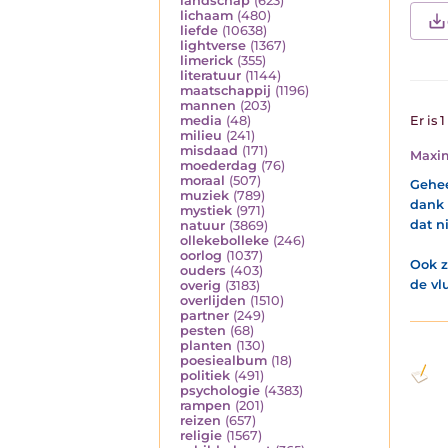
landschap
(623)
lichaam
(480)
liefde
(10638)
lightverse
(1367)
limerick
(355)
literatuur
(1144)
maatschappij
(1196)
mannen
(203)
media
(48)
Er is 
milieu
(241)
misdaad
(171)
Maxi
moederdag
(76)
moraal
(507)
Gehee
muziek
(789)
dank 
mystiek
(971)
dat n
natuur
(3869)
ollekebolleke
(246)
oorlog
(1037)
Ook z
ouders
(403)
de vlu
overig
(3183)
overlijden
(1510)
partner
(249)
pesten
(68)
planten
(130)
poesiealbum
(18)
politiek
(491)
psychologie
(4383)
rampen
(201)
reizen
(657)
religie
(1567)