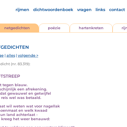
rijmen
dichtwoordenboek
vragen
links
contact
netgedichten
poëzie
hartenkreten
ri
gedichten
ge
|
alles
|
volgende >
icht (nr. 83.319):
jtstreep
t tegen blauw.
chijnlijk een afrekening.
 dat gewauwel en getwijfel
 reis wel was betaald.
aat wil weten wat voor nagellak
hoenmaat en welk kwaad
hun land achterlaat -
 kreeg het weer benauwd: