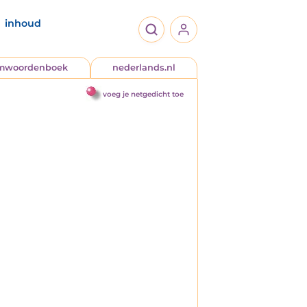
inhoud
jmwoordenboek
nederlands.nl
voeg je netgedicht toe