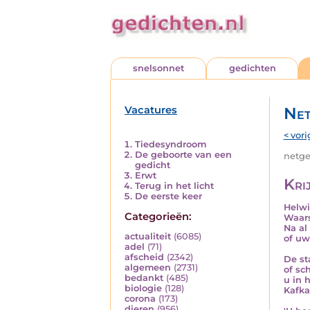
snelsonnet
gedichten
Vacatures
Net
< vori
Tiedesyndroom
De geboorte van een
netged
gedicht
Erwt
Kri
Terug in het licht
De eerste keer
Helwi
Categorieën:
Waars
Na al
actualiteit
(6085)
of uw
adel
(71)
afscheid
(2342)
De st
algemeen
(2731)
of sc
bedankt
(485)
u in 
biologie
(128)
Kafka
corona
(173)
dieren
(956)