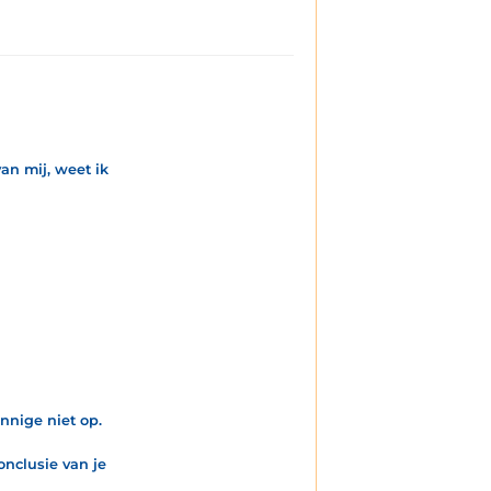
van mij, weet ik
nnige niet op.
onclusie van je