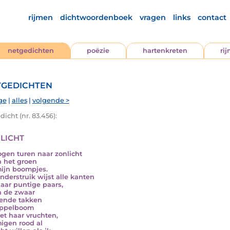
rijmen
dichtwoordenboek
vragen
links
contact
netgedichten
poëzie
hartenkreten
ri
gedichten
ge
|
alles
|
volgende >
icht (nr. 83.456):
licht
ogen turen naar zonlicht
 het groen
ijn boompjes.
inderstruik wijst alle kanten
aar puntige paars,
 de zwaar
ende takken
appelboom
et haar vruchten,
gen rood al