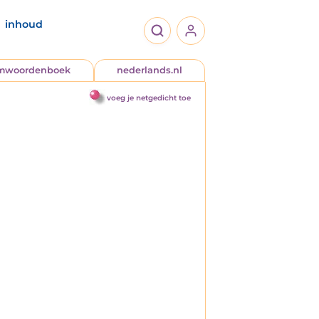
inhoud
jmwoordenboek
nederlands.nl
voeg je netgedicht toe