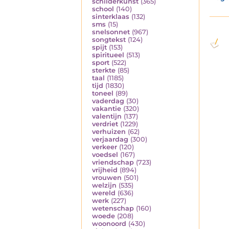
schilderkunst
(365)
school
(140)
sinterklaas
(132)
sms
(15)
snelsonnet
(967)
songtekst
(124)
spijt
(153)
spiritueel
(513)
sport
(522)
sterkte
(85)
taal
(1185)
tijd
(1830)
toneel
(89)
vaderdag
(30)
vakantie
(320)
valentijn
(137)
verdriet
(1229)
verhuizen
(62)
verjaardag
(300)
verkeer
(120)
voedsel
(167)
vriendschap
(723)
vrijheid
(894)
vrouwen
(501)
welzijn
(535)
wereld
(636)
werk
(227)
wetenschap
(160)
woede
(208)
woonoord
(430)