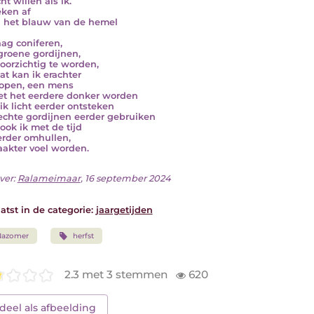
ht willen als ik.
eken af
 het blauw van de hemel
ag coniferen,
groene gordijnen,
doorzichtig te worden,
at kan ik erachter
lopen, een mens
t het eerdere donker worden
ik licht eerder ontsteken
echte gordijnen eerder gebruiken
 ook ik met de tijd
rder omhullen,
akter voel worden.
ver:
Ralameimaar
, 16 september 2024
atst in de categorie:
jaargetijden
Nazomer
herfst
2.3 met 3 stemmen
620
deel als afbeelding