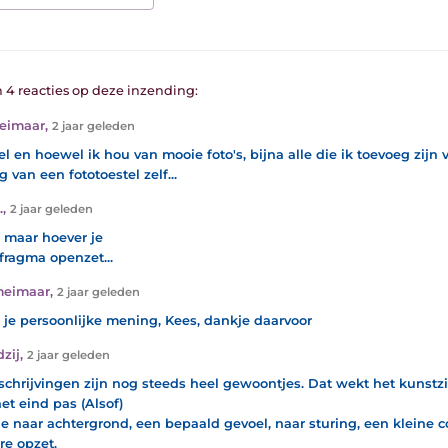
n 4 reacties op deze inzending:
eimaar
,
2 jaar geleden
el en hoewel ik hou van mooie foto's, bijna alle die ik toevoeg zijn 
 van een fototoestel zelf...
.
,
2 jaar geleden
s maar hoever je
afragma openzet...
meimaar
,
2 jaar geleden
s je persoonlijke mening, Kees, dankje daarvoor
dzij
,
2 jaar geleden
schrijvingen zijn nog steeds heel gewoontjes. Dat wekt het kunstzi
et eind pas (Alsof)
je naar achtergrond, een bepaald gevoel, naar sturing, een kleine c
e opzet.