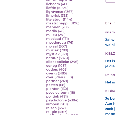
landschap
(624)
lichaam
(480)
liefde
(10639)
lightverse
(1367)
limerick
(355)
literatuur
(1144)
maatschappij
(1196)
Er zij
mannen
(203)
media
(48)
ralam
milieu
(241)
misdaad
(171)
Zal w
moederdag
(76)
weinig
moraal
(507)
muziek
(789)
K.BLZ
mystiek
(971)
natuur
(3870)
Het i
ollekebolleke
(246)
oorlog
(1037)
je di
ouders
(403)
overig
(3185)
Rala
overlijden
(1510)
partner
(249)
Het i
pesten
(68)
planten
(130)
K.Bla
poesiealbum
(18)
politiek
(491)
Je be
psychologie
(4384)
Aan h
rampen
(201)
reizen
(657)
zoek 
religie
(1567)
mager