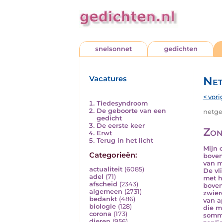
snelsonnet
gedichten
Vacatures
Net
< vori
Tiedesyndroom
De geboorte van een
netged
gedicht
De eerste keer
Zon
Erwt
Terug in het licht
Mijn 
Categorieën:
boven
van m
actualiteit
(6085)
De vl
adel
(71)
met h
afscheid
(2343)
boven
algemeen
(2731)
zwier
bedankt
(486)
van 
biologie
(128)
die m
corona
(173)
sommi
dieren
(956)