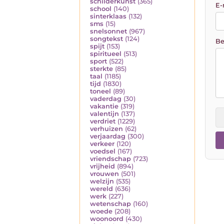
schilderkunst
(365)
E-
school
(140)
sinterklaas
(132)
sms
(15)
snelsonnet
(967)
songtekst
(124)
Be
spijt
(153)
spiritueel
(513)
sport
(522)
sterkte
(85)
taal
(1185)
tijd
(1830)
toneel
(89)
vaderdag
(30)
vakantie
(319)
valentijn
(137)
verdriet
(1229)
verhuizen
(62)
verjaardag
(300)
verkeer
(120)
voedsel
(167)
vriendschap
(723)
vrijheid
(894)
vrouwen
(501)
welzijn
(535)
wereld
(636)
werk
(227)
wetenschap
(160)
woede
(208)
woonoord
(430)