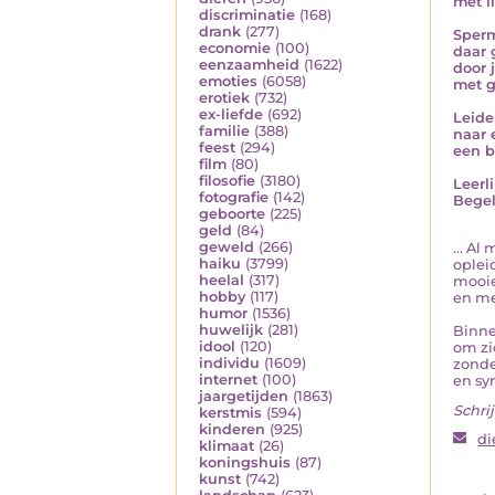
met l
discriminatie
(168)
drank
(277)
Sperm
economie
(100)
daar g
eenzaamheid
(1622)
door 
emoties
(6058)
met g
erotiek
(732)
ex-liefde
(692)
Leide
familie
(388)
naar 
feest
(294)
een b
film
(80)
filosofie
(3180)
Leerl
fotografie
(142)
Begel
geboorte
(225)
geld
(84)
geweld
(266)
... A
haiku
(3799)
oplei
heelal
(317)
mooie
hobby
(117)
en me
humor
(1536)
huwelijk
(281)
Binne
idool
(120)
om zi
individu
(1609)
zonde
internet
(100)
en sy
jaargetijden
(1863)
Schrij
kerstmis
(594)
kinderen
(925)
di
klimaat
(26)
koningshuis
(87)
kunst
(742)