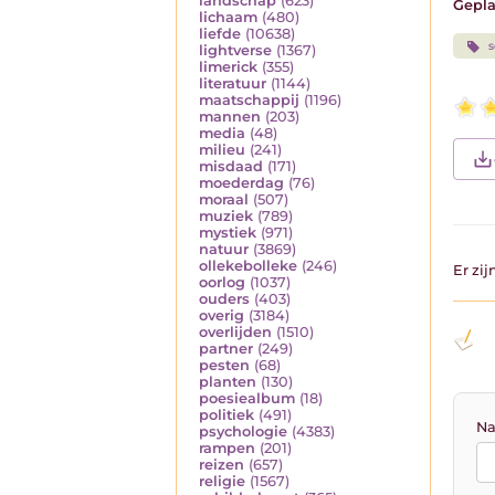
landschap
(623)
Gepla
lichaam
(480)
liefde
(10638)
s
lightverse
(1367)
limerick
(355)
literatuur
(1144)
maatschappij
(1196)
mannen
(203)
media
(48)
milieu
(241)
misdaad
(171)
moederdag
(76)
moraal
(507)
muziek
(789)
mystiek
(971)
natuur
(3869)
ollekebolleke
(246)
Er zi
oorlog
(1037)
ouders
(403)
overig
(3184)
overlijden
(1510)
partner
(249)
pesten
(68)
planten
(130)
poesiealbum
(18)
politiek
(491)
Na
psychologie
(4383)
rampen
(201)
reizen
(657)
religie
(1567)