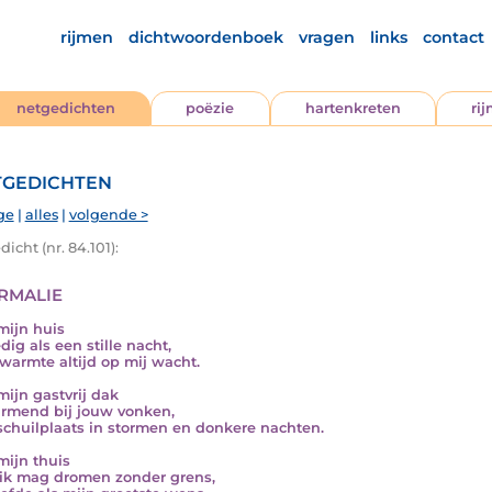
rijmen
dichtwoordenboek
vragen
links
contact
netgedichten
poëzie
hartenkreten
ri
gedichten
ge
|
alles
|
volgende >
icht (nr. 84.101):
rmalie
 mijn huis
dig als een stille nacht,
warmte altijd op mij wacht.
mijn gastvrij dak
rmend bij jouw vonken,
schuilplaats in stormen en donkere nachten.
mijn thuis
ik mag dromen zonder grens,