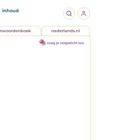
inhoud
jmwoordenboek
nederlands.nl
voeg je netgedicht toe