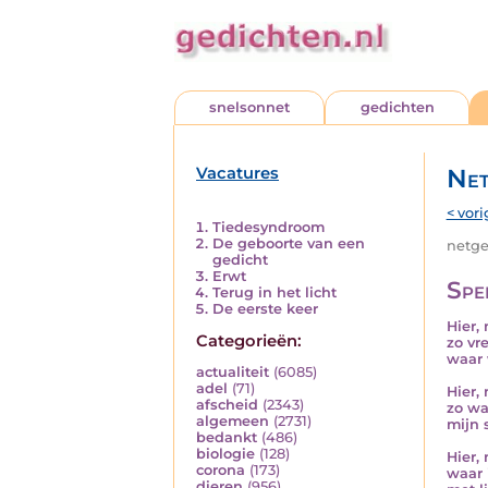
snelsonnet
gedichten
Vacatures
Net
< vori
Tiedesyndroom
De geboorte van een
netged
gedicht
Erwt
Spe
Terug in het licht
De eerste keer
Hier,
Categorieën:
zo vre
waar 
actualiteit
(6085)
adel
(71)
Hier, 
afscheid
(2343)
zo wa
algemeen
(2731)
mijn 
bedankt
(486)
biologie
(128)
Hier, 
corona
(173)
waar 
dieren
(956)