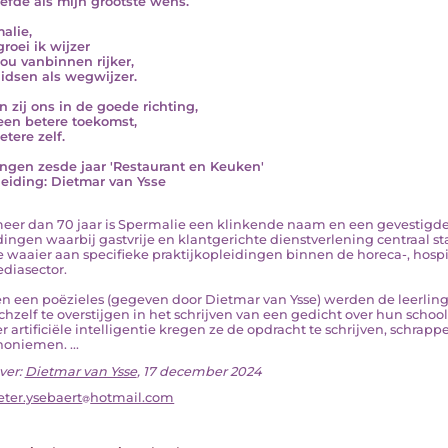
iefde als mijn grootste wens.
alie,
roei ik wijzer
jou vanbinnen rijker,
idsen als wegwijzer.
n zij ons in de goede richting,
een betere toekomst,
etere zelf.
ingen zesde jaar 'Restaurant en Keuken'
eiding: Dietmar van Ysse
l meer dan 70 jaar is Spermalie een klinkende naam en een gevestigde
dingen waarbij gastvrije en klantgerichte dienstverlening centraal s
 waaier aan specifieke praktijkopleidingen binnen de horeca-, hospita
diasector.
n een poëzieles (gegeven door Dietmar van Ysse) werden de leerling
chzelf te overstijgen in het schrijven van een gedicht over hun scho
r artificiële intelligentie kregen ze de opdracht te schrijven, schrap
noniemen. ...
ver:
Dietmar van Ysse
, 17 december 2024
eter.ysebaert
hotmail.com