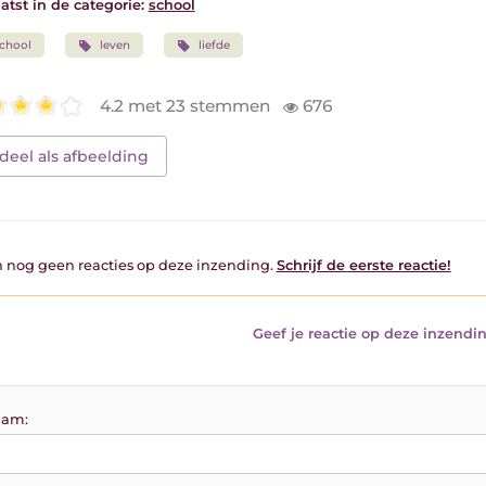
atst in de categorie:
school
chool
leven
liefde
4.2 met 23 stemmen
676
deel als afbeelding
jn nog geen reacties op deze inzending.
Schrijf de eerste reactie!
Geef je reactie op deze inzendin
am: