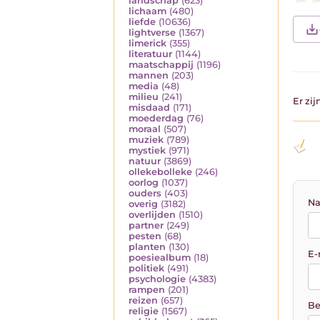
landschap
(623)
lichaam
(480)
liefde
(10636)
lightverse
(1367)
limerick
(355)
literatuur
(1144)
maatschappij
(1196)
mannen
(203)
media
(48)
milieu
(241)
Er zi
misdaad
(171)
moederdag
(76)
moraal
(507)
muziek
(789)
mystiek
(971)
natuur
(3869)
ollekebolleke
(246)
oorlog
(1037)
ouders
(403)
Na
overig
(3182)
overlijden
(1510)
partner
(249)
pesten
(68)
planten
(130)
E-
poesiealbum
(18)
politiek
(491)
psychologie
(4383)
rampen
(201)
reizen
(657)
Be
religie
(1567)