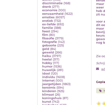
eerde
discriminatie
(168)
maar 
drank
(277)
weer 
economie
(100)
heb d
eenzaamheid
(1622)
zit n
emoties
(6057)
erotiek
(732)
voor 
ex-liefde
(692)
dit e
familie
(388)
maar 
feest
(294)
bevri
film
(80)
keurs
filosofie
(3179)
gewo
fotografie
(142)
nog b
geboorte
(225)
geld
(84)
geweld
(266)
haiku
(3797)
Zie o
heelal
(317)
hobby
(117)
Schrij
humor
(1536)
w
huwelijk
(281)
idool
(120)
individu
(1608)
internet
(100)
Gepla
jaargetijden
(1863)
kerstmis
(594)
l
kinderen
(925)
klimaat
(26)
koningshuis
(87)
kunst
(742)