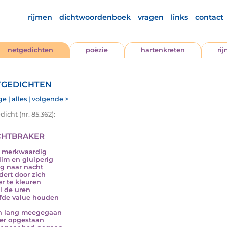
rijmen
dichtwoordenboek
vragen
links
contact
netgedichten
poëzie
hartenkreten
ri
gedichten
ge
|
alles
|
volgende >
icht (nr. 85.362):
htbraker
s merkwaardig
lim en gluiperig
g naar nacht
dert door zich
r te kleuren
jl de uren
fde value houden
n lang meegegaan
er opgestaan