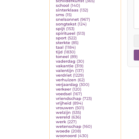
schilderkunst
(365)
school
(140)
sinterklaas
(132)
sms
(15)
snelsonnet
(967)
songtekst
(124)
spijt
(153)
spiritueel
(513)
sport
(522)
sterkte
(85)
taal
(1184)
tijd
(1830)
toneel
(89)
vaderdag
(30)
vakantie
(319)
valentijn
(137)
verdriet
(1229)
verhuizen
(62)
verjaardag
(300)
verkeer
(120)
voedsel
(167)
vriendschap
(723)
vrijheid
(894)
vrouwen
(501)
welzijn
(535)
wereld
(636)
werk
(227)
wetenschap
(160)
woede
(208)
woonoord
(430)