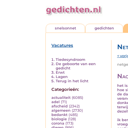
snelsonnet
gedichten
Vacatures
Net
< vori
Tiedesyndroom
De geboorte van een
netged
gedicht
Erwt
Nac
Lagen
Terug in het licht
het i
Categorieën:
hoe s
de da
actualiteit
(6085)
veran
adel
(71)
donke
afscheid
(2342)
terwi
algemeen
(2730)
dezel
bedankt
(485)
biologie
(128)
ik be
corona
(173)
vroeg
dieren
(956)