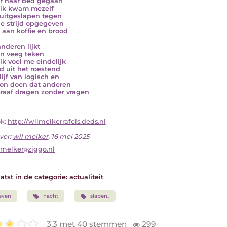
r naar bed gegaan
ik kwam mezelf
uitgeslapen tegen
e strijd opgegeven
u aan koffie en brood
anderen lijkt
en veeg teken
ik voel me eindelijk
jd uit het roestend
lijf van logisch en
on doen dat anderen
raaf dragen zonder vragen
ok:
http://wilmelkerrafels.deds.nl
ver:
wil melker
, 16 mei 2025
lmelker
ziggo.nl
atst in de categorie:
actualiteit
even
nacht
slapen..
3.3 met 40 stemmen
299