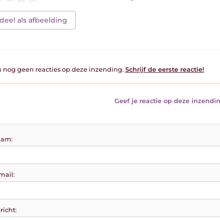
deel als afbeelding
jn nog geen reacties op deze inzending.
Schrijf de eerste reactie!
Geef je reactie op deze inzendin
am:
mail:
richt: