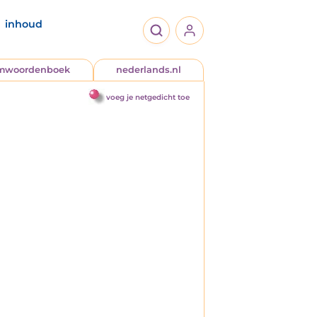
inhoud
jmwoordenboek
nederlands.nl
voeg je netgedicht toe