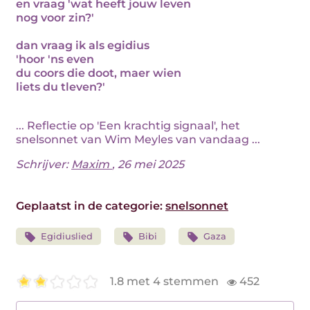
en vraag 'wat heeft jouw leven
nog voor zin?'
dan vraag ik als egidius
'hoor 'ns even
du coors die doot, maer wien
liets du tleven?'
... Reflectie op 'Een krachtig signaal', het
snelsonnet van Wim Meyles van vandaag ...
Schrijver:
Maxim
, 26 mei 2025
Geplaatst in de categorie:
snelsonnet
Egidiuslied
Bibi
Gaza
1.8 met 4 stemmen
452