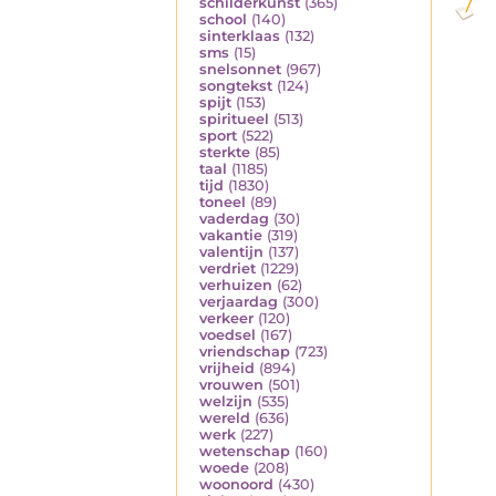
schilderkunst
(365)
school
(140)
sinterklaas
(132)
sms
(15)
snelsonnet
(967)
songtekst
(124)
spijt
(153)
spiritueel
(513)
sport
(522)
sterkte
(85)
taal
(1185)
tijd
(1830)
toneel
(89)
vaderdag
(30)
vakantie
(319)
valentijn
(137)
verdriet
(1229)
verhuizen
(62)
verjaardag
(300)
verkeer
(120)
voedsel
(167)
vriendschap
(723)
vrijheid
(894)
vrouwen
(501)
welzijn
(535)
wereld
(636)
werk
(227)
wetenschap
(160)
woede
(208)
woonoord
(430)