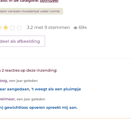
atst in de categorie:
spiritueel
dam verrezen moedertaal vader ruimte
3.2 met 9 stemmen
694
deel als afbeelding
n 2 reacties op deze inzending:
soog
,
een jaar geleden
aar aangedaan, 't weegt als een pluimpje
meimaar
,
een jaar geleden
en) gewichtloos opveren spreekt mij aan.