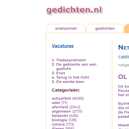
snelsonnet
gedichten
Vacatures
Net
< vori
Tiedesyndroom
De geboorte van een
netged
gedicht
Erwt
OL 
Terug in het licht
De eerste keer
Ge zu
Categorieën:
Pause
het sl
actualiteit
(6085)
adel
(71)
Ruimt
afscheid
(2342)
die ni
algemeen
(2731)
de Fr
bedankt
(485)
paradi
biologie
(128)
corona
(173)
Moede
dieren
(956)