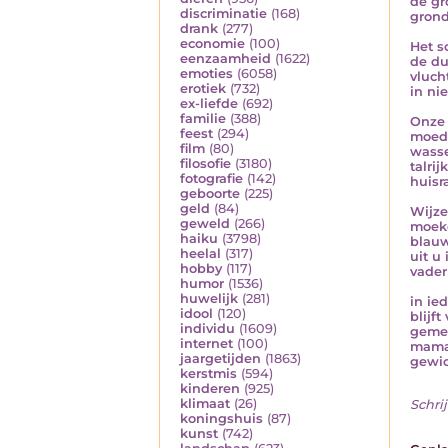
de gr
discriminatie
(168)
grond
drank
(277)
economie
(100)
Het s
eenzaamheid
(1622)
de du
emoties
(6058)
vluch
erotiek
(732)
in ni
ex-liefde
(692)
familie
(388)
Onze 
feest
(294)
moed
film
(80)
wass
filosofie
(3180)
talrij
fotografie
(142)
huisr
geboorte
(225)
geld
(84)
Wijz
geweld
(266)
moeke
haiku
(3798)
blauw
heelal
(317)
uit u
hobby
(117)
vaderl
humor
(1536)
huwelijk
(281)
in ie
idool
(120)
blijft
individu
(1609)
gemee
internet
(100)
mama'
jaargetijden
(1863)
gewic
kerstmis
(594)
kinderen
(925)
klimaat
(26)
Schrij
koningshuis
(87)
kunst
(742)