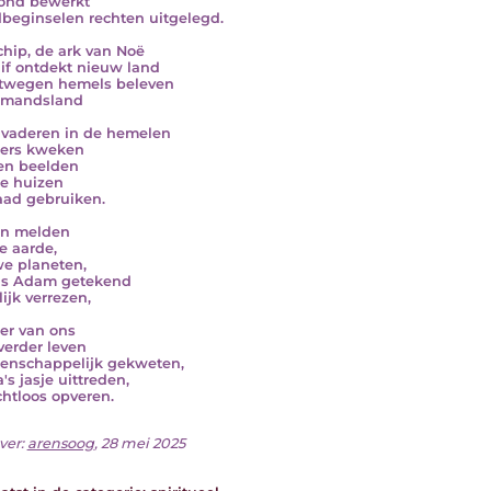
ond bewerkt
beginselen rechten uitgelegd.
chip, de ark van Noë
if ontdekt nieuw land
twegen hemels beleven
emandsland
vaderen in de hemelen
ers kweken
en beelden
ke huizen
aad gebruiken.
en melden
 aarde,
e planeten,
 is Adam getekend
ijk verrezen,
der van ons
 verder leven
nschappelijk gekweten,
s jasje uittreden,
htloos opveren.
ver:
arensoog
, 28 mei 2025