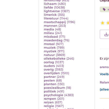
landschap
(623)
Gepla
lichaam
(480)
liefde
(10638)
a
lightverse
(1367)
limerick
(355)
literatuur
(1144)
maatschappij
(1196)
mannen
(203)
media
(48)
milieu
(241)
misdaad
(171)
moederdag
(76)
moraal
(507)
muziek
(789)
mystiek
(971)
natuur
(3869)
ollekebolleke
(246)
Er zij
oorlog
(1037)
ouders
(403)
aren
overig
(3183)
overlijden
(1510)
Voelb
partner
(249)
pesten
(68)
Rala
planten
(130)
poesiealbum
(18)
(alle
politiek
(491)
psychologie
(4383)
rampen
(201)
reizen
(657)
religie
(1567)