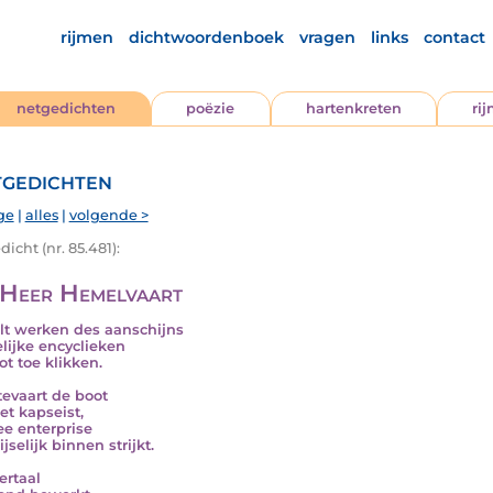
rijmen
dichtwoordenboek
vragen
links
contact
netgedichten
poëzie
hartenkreten
ri
gedichten
ge
|
alles
|
volgende >
icht (nr. 85.481):
Heer Hemelvaart
lt werken des aanschijns
lijke encyclieken
ot toe klikken.
evaart de boot
et kapseist,
ee enterprise
jselijk binnen strijkt.
rtaal