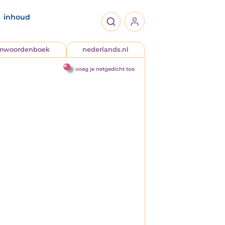
inhoud
jmwoordenboek
nederlands.nl
voeg je netgedicht toe