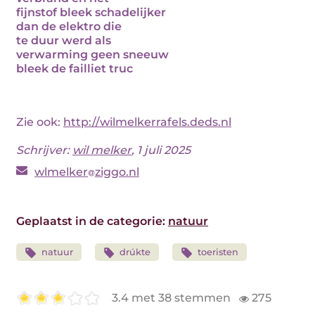
fijnstof bleek schadelijker
dan de elektro die
te duur werd als
verwarming geen sneeuw
bleek de failliet truc
Zie ook:
http://wilmelkerrafels.deds.nl
Schrijver:
wil melker
, 1 juli 2025
wlmelker
ziggo.nl
Geplaatst in de categorie:
natuur
natuur
drúkte
toeristen
3.4 met 38 stemmen
275