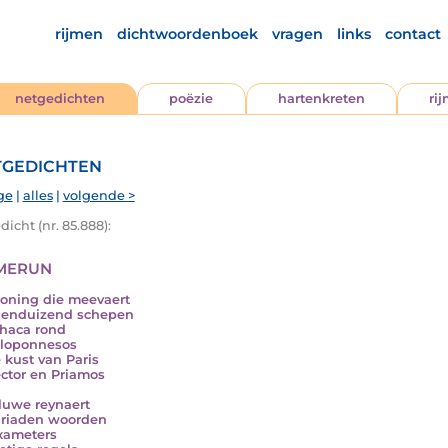
rijmen
dichtwoordenboek
vragen
links
contact
netgedichten
poëzie
hartenkreten
ri
gedichten
ge
|
alles
|
volgende >
icht (nr. 85.888):
merun
oning die meevaert
ienduizend schepen
thaca rond
loponnesos
e kust van Paris
ctor en Priamos
luwe reynaert
iriaden woorden
xameters