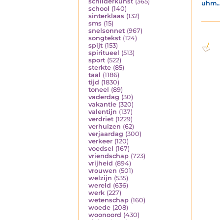
schilderkunst
(365)
uhm..
school
(140)
sinterklaas
(132)
sms
(15)
snelsonnet
(967)
songtekst
(124)
spijt
(153)
spiritueel
(513)
sport
(522)
sterkte
(85)
taal
(1186)
tijd
(1830)
toneel
(89)
vaderdag
(30)
vakantie
(320)
valentijn
(137)
verdriet
(1229)
verhuizen
(62)
verjaardag
(300)
verkeer
(120)
voedsel
(167)
vriendschap
(723)
vrijheid
(894)
vrouwen
(501)
welzijn
(535)
wereld
(636)
werk
(227)
wetenschap
(160)
woede
(208)
woonoord
(430)