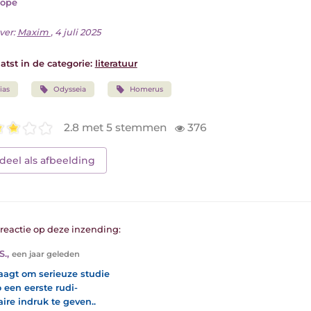
lope
ver:
Maxim
, 4 juli 2025
atst in de categorie:
literatuur
lias
Odysseia
Homerus
2.8 met 5 stemmen
376
deel als afbeelding
1 reactie op deze inzending:
S.
,
een jaar geleden
raagt om serieuze studie
 een eerste rudi-
ire indruk te geven..