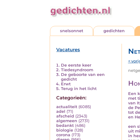
snelsonnet
gedichten
Vacatures
Net
< vori
De eerste keer
Tiedesyndroom
netged
De geboorte van een
gedicht
Ho
Erwt
Terug in het licht
Een k
Categorieën:
met t
van I
actualiteit
(6085)
de Pe
adel
(71)
tot d
afscheid
(2343)
en He
algemeen
(2731)
bedankt
(486)
een s
biologie
(128)
uit m
corona
(173)
in he
dieren
(956)