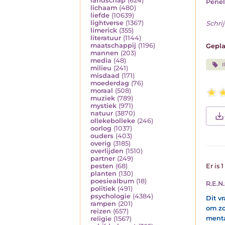
landschap
(624)
Pene
lichaam
(480)
liefde
(10639)
lightverse
(1367)
Schrij
limerick
(355)
literatuur
(1144)
maatschappij
(1196)
Gepla
mannen
(203)
media
(48)
I
milieu
(241)
misdaad
(171)
moederdag
(76)
moraal
(508)
muziek
(789)
mystiek
(971)
natuur
(3870)
ollekebolleke
(246)
oorlog
(1037)
ouders
(403)
overig
(3185)
overlijden
(1510)
partner
(249)
pesten
(68)
Er is 
planten
(130)
poesiealbum
(18)
R.E.N.
politiek
(491)
psychologie
(4384)
Dit v
rampen
(201)
om zo
reizen
(657)
menta
religie
(1567)