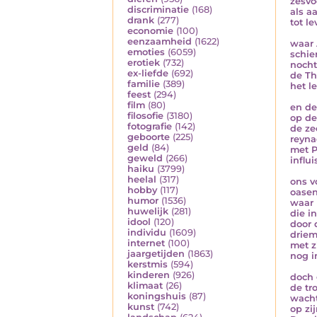
zesvo
discriminatie
(168)
als a
drank
(277)
tot l
economie
(100)
eenzaamheid
(1622)
waar 
emoties
(6059)
schie
erotiek
(732)
nocht
ex-liefde
(692)
de Th
familie
(389)
het l
feest
(294)
film
(80)
en de
filosofie
(3180)
op de
fotografie
(142)
de z
geboorte
(225)
reyna
geld
(84)
met P
geweld
(266)
influi
haiku
(3799)
heelal
(317)
ons v
hobby
(117)
oasen
humor
(1536)
waar 
huwelijk
(281)
die in
idool
(120)
door 
individu
(1609)
driem
internet
(100)
met z
jaargetijden
(1863)
nog in
kerstmis
(594)
kinderen
(926)
doch 
klimaat
(26)
de tr
koningshuis
(87)
wach
kunst
(742)
op zi