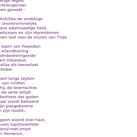
etige regels
artsleugenaer
even gewekt -
Achilles de wrokkige
r onoverwinnelijke
ans edelmoedige held,
etiszoon en zijn Myrmidonen
even laat voor de muren van Troje
 toorn van Poseidon
 eilandkoning
eeënbedwingende
ert Odysseus
allas als toeverlaet
steraer
oert langs idyllen
 van nimfen
hij, de telemachos
 de verte strijdt
dochters der goden
aal wordt betoverd
ijn pasgeborene
 zijn hoofd...
geen woord over haar,
ouwe tapijtweefster
tend met smart
jn Homerun,