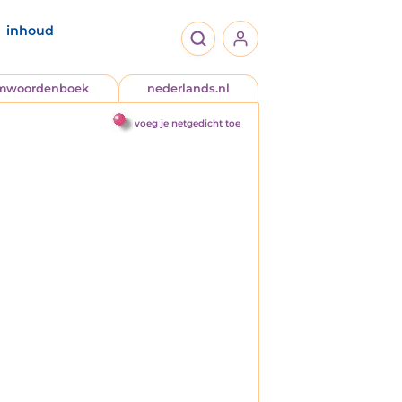
inhoud
jmwoordenboek
nederlands.nl
voeg je netgedicht toe