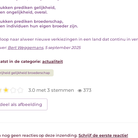
ukken prediken gelijkheid,
en ongelijkheid, overal.
ukken prediken broederschap,
ien individuen hun eigen broeder zijn.
nloop naar alweer nieuwe verkiezingen in een land dat continu in verwa
ver:
Bert Weggemans
, 5 september 2025
atst in de categorie:
actualiteit
rijheid gelijkheid broederschap
3.0 met 3 stemmen
373
deel als afbeelding
jn nog geen reacties op deze inzending.
Schrijf de eerste reactie!