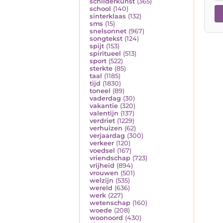
schilderkunst
(365)
school
(140)
sinterklaas
(132)
sms
(15)
snelsonnet
(967)
songtekst
(124)
spijt
(153)
spiritueel
(513)
sport
(522)
sterkte
(85)
taal
(1185)
tijd
(1830)
toneel
(89)
vaderdag
(30)
vakantie
(320)
valentijn
(137)
verdriet
(1229)
verhuizen
(62)
verjaardag
(300)
verkeer
(120)
voedsel
(167)
vriendschap
(723)
vrijheid
(894)
vrouwen
(501)
welzijn
(535)
wereld
(636)
werk
(227)
wetenschap
(160)
woede
(208)
woonoord
(430)