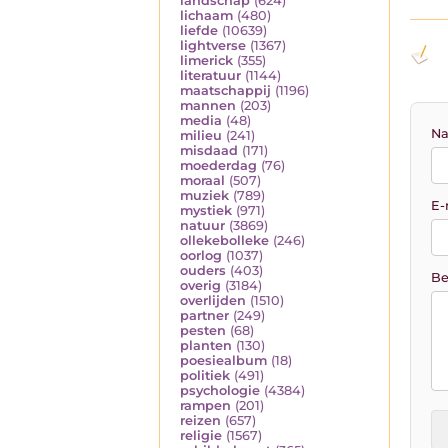
landschap
(624)
lichaam
(480)
liefde
(10639)
lightverse
(1367)
limerick
(355)
literatuur
(1144)
maatschappij
(1196)
mannen
(203)
media
(48)
Na
milieu
(241)
misdaad
(171)
moederdag
(76)
moraal
(507)
muziek
(789)
E-
mystiek
(971)
natuur
(3869)
ollekebolleke
(246)
oorlog
(1037)
ouders
(403)
Be
overig
(3184)
overlijden
(1510)
partner
(249)
pesten
(68)
planten
(130)
poesiealbum
(18)
politiek
(491)
psychologie
(4384)
rampen
(201)
reizen
(657)
religie
(1567)