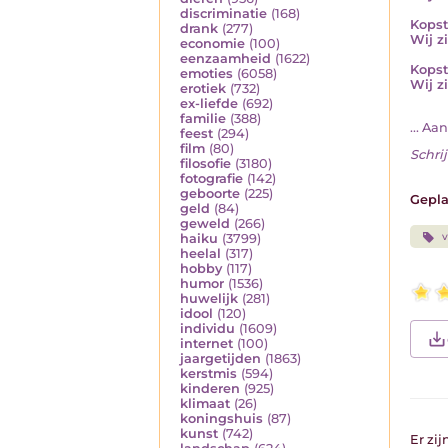
discriminatie
(168)
Kopst
drank
(277)
Wij zi
economie
(100)
eenzaamheid
(1622)
Kopst
emoties
(6058)
Wij z
erotiek
(732)
ex-liefde
(692)
familie
(388)
... Aa
feest
(294)
film
(80)
Schrij
filosofie
(3180)
fotografie
(142)
geboorte
(225)
Gepla
geld
(84)
geweld
(266)
v
haiku
(3799)
heelal
(317)
hobby
(117)
humor
(1536)
huwelijk
(281)
idool
(120)
individu
(1609)
internet
(100)
jaargetijden
(1863)
kerstmis
(594)
kinderen
(925)
klimaat
(26)
koningshuis
(87)
kunst
(742)
Er zi