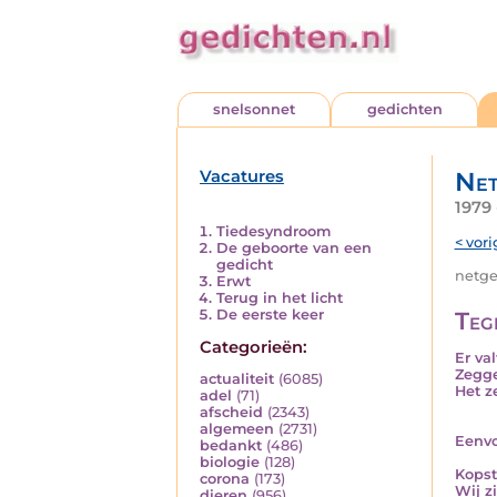
snelsonnet
gedichten
Vacatures
Net
1979
Tiedesyndroom
< vori
De geboorte van een
gedicht
netged
Erwt
Terug in het licht
De eerste keer
Teg
Categorieën:
Er val
Zegge
actualiteit
(6085)
Het z
adel
(71)
afscheid
(2343)
algemeen
(2731)
Eenvo
bedankt
(486)
biologie
(128)
Kopst
corona
(173)
Wij zi
dieren
(956)