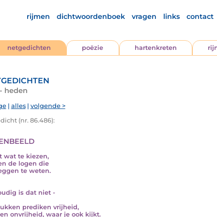
rijmen
dichtwoordenboek
vragen
links
contact
netgedichten
poëzie
hartenkreten
ri
gedichten
 - heden
ge
|
alles
|
volgende >
icht (nr. 86.486):
enbeeld
t wat te kiezen,
n de logen die
eggen te weten.
udig is dat niet -
ukken prediken vrijheid,
en onvrijheid, waar je ook kijkt.