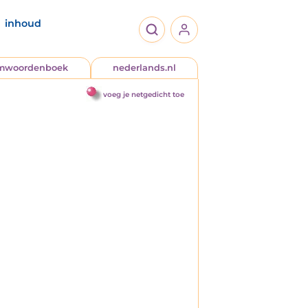
inhoud
jmwoordenboek
nederlands.nl
voeg je netgedicht toe