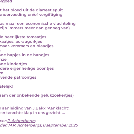
orgoed
 het bloed uit de diarreet spuit
ondervoeding en/of vergiftiging
as maar een economische vluchteling
 zijn immers meer dan genoeg van)
de heerlijkste tomaatjes
kaatjes, au-augurkjes
maar-kommers en blaadjes
)
de hapjes in de handjes
nze
de kindertjes
dere eigenheilige boontjes
ze
avende patroontjes
afelijk!
naam der onbekende gelukzoekertjes)
ar aanleiding van J.Bakx' 'Aanklacht',
er terechte klap in ons gezicht! ...
ver:
J. Achterbergs
der: M.R. Achterbergs, 8 september 2025