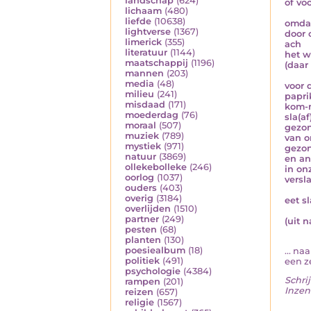
landschap
(624)
of vo
lichaam
(480)
liefde
(10638)
omdat
lightverse
(1367)
door 
limerick
(355)
ach
literatuur
(1144)
het w
maatschappij
(1196)
(daar
mannen
(203)
media
(48)
voor 
milieu
(241)
papri
misdaad
(171)
kom-
moederdag
(76)
sla(af
moraal
(507)
gezon
muziek
(789)
van o
mystiek
(971)
gezon
natuur
(3869)
en an
ollekebolleke
(246)
in on
oorlog
(1037)
versl
ouders
(403)
overig
(3184)
eet sl
overlijden
(1510)
partner
(249)
(uit 
pesten
(68)
planten
(130)
poesiealbum
(18)
... na
politiek
(491)
een ze
psychologie
(4384)
Schrij
rampen
(201)
Inzen
reizen
(657)
religie
(1567)