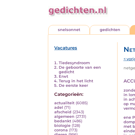
snelsonnet
gedichten
Vacatures
Net
< vori
Tiedesyndroom
De geboorte van een
netged
gedicht
Erwt
accu
Terug in het licht
De eerste keer
zonde
Categorieën:
in lo
in ac
actualiteit
(6085)
op ma
adel
(71)
vermo
afscheid
(2343)
algemeen
(2731)
ene P.
bedankt
(486)
domp
biologie
(128)
met b
corona
(173)
einde
dieren
(956)