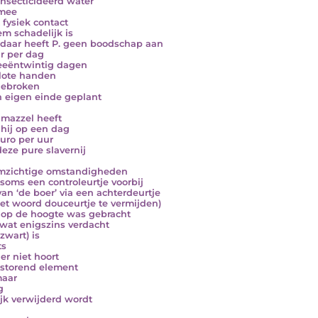
ïnsecticideerd water
mee
 fysiek contact
em schadelijk is
daar heeft P. geen boodschap aan
ur per dag
eeëntwintig dagen
blote handen
gebroken
jn eigen einde geplant
. mazzel heeft
t hij op een dag
euro per uur
deze pure slavernij
mzichtige omstandigheden
soms een controleurtje voorbij
an ‘de boer’ via een achterdeurtje
et woord douceurtje te vermijden)
g op de hoogte was gebracht
 wat enigszins verdacht
 zwart) is
ts
er niet hoort
 storend element
maar
g
lijk verwijderd wordt