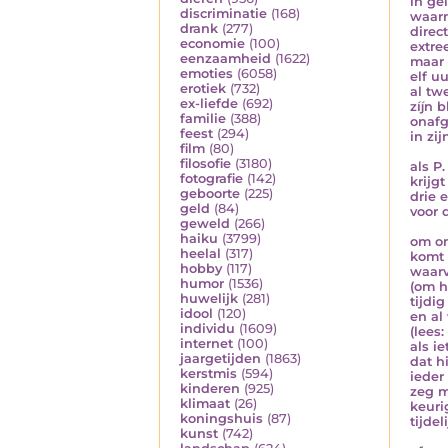
in ge
discriminatie
(168)
waar
drank
(277)
direct
economie
(100)
extre
eenzaamheid
(1622)
maar 
emoties
(6058)
elf u
erotiek
(732)
al tw
ex-liefde
(692)
zíjn 
familie
(388)
onaf
feest
(294)
in zi
film
(80)
filosofie
(3180)
als P
fotografie
(142)
krijg
geboorte
(225)
drie 
geld
(84)
voor 
geweld
(266)
haiku
(3799)
om o
heelal
(317)
komt 
hobby
(117)
waarv
humor
(1536)
(om h
huwelijk
(281)
tijdi
idool
(120)
en al
individu
(1609)
(lees:
internet
(100)
als ie
jaargetijden
(1863)
dat hi
kerstmis
(594)
ieder
kinderen
(925)
zeg 
klimaat
(26)
keuri
koningshuis
(87)
tijde
kunst
(742)