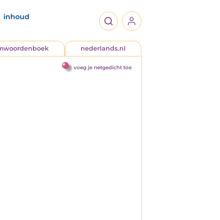
inhoud
jmwoordenboek
nederlands.nl
voeg je netgedicht toe