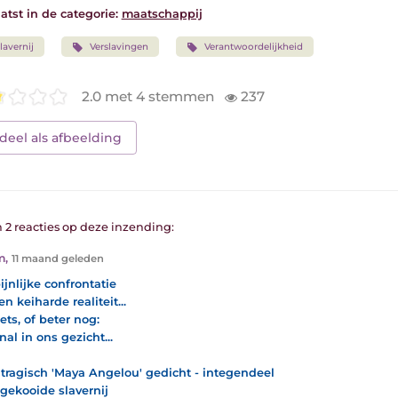
atst in de categorie:
maatschappij
lavernij
Verslavingen
Verantwoordelijkheid
2.0 met 4 stemmen
237
deel als afbeelding
n 2 reacties op deze inzending:
m
,
11 maand geleden
ijnlijke confrontatie
n keiharde realiteit...
ets, of beter nog:
al in ons gezicht...
tragisch 'Maya Angelou' gedicht - integendeel
gekooide slavernij