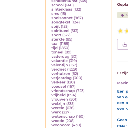
schilderkunst
(365)
Gepla
school
(140)
sinterklaas
(132)
sms
(15)
S
snelsonnet
(967)
songtekst
(124)
spijt
(153)
spiritueel
(513)
sport
(522)
sterkte
(85)
taal
(1185)
tijd
(1830)
toneel
(89)
vaderdag
(30)
vakantie
(319)
valentijn
(137)
verdriet
(1229)
Er zij
verhuizen
(62)
verjaardag
(300)
verkeer
(120)
Maxi
voedsel
(167)
vriendschap
(723)
Een p
vrijheid
(894)
van ee
vrouwen
(501)
een p
welzijn
(535)
wereld
(636)
een kn
werk
(227)
wetenschap
(160)
Geen 
woede
(208)
woonoord
(430)
maar 