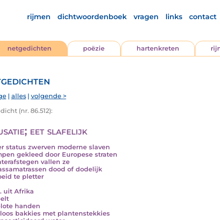
rijmen
dichtwoordenboek
vragen
links
contact
netgedichten
poëzie
hartenkreten
ri
gedichten
ge
|
alles
|
volgende >
icht (nr. 86.512):
satie; eet slafelijk
r status zwerven moderne slaven
mpen gekleed door Europese straten
hterafstegen vallen ze
ssamatrassen dood of dodelijk
eid te pletter
 uit Afrika
elt
lote handen
loos bakkies met plantenstekkies