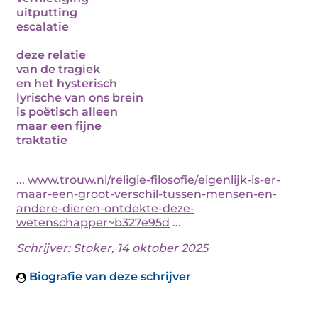
uitputting
escalatie
deze relatie
van de tragiek
en het hysterisch
lyrische van ons brein
is poëtisch alleen
maar een fijne
traktatie
...
www.trouw.nl/religie-filosofie/eigenlijk-is-er-
maar-een-groot-verschil-tussen-mensen-en-
andere-dieren-ontdekte-deze-
wetenschapper~b327e95d
...
Schrijver:
Stoker
, 14 oktober 2025
Biografie van deze schrijver