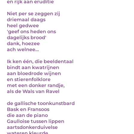
en rijk aan eruditie
Niet per se zeggen zij
driemaal daags
heel gedwee
'geef ons heden ons
dagelijks brood'
dank, hoezee
ach welnee...
Ik ken één, die beeldentaal
bindt aan kwatrijnen
aan bloedrode wijnen
en stierenfolklore
met een donker randje,
als de Wals van Ravel
de gallische toonkunstbard
Bask en Fransoos
die aan de piano
Gaulloise tussen lippen
aartsdonkerduivelse
wateren kleurde