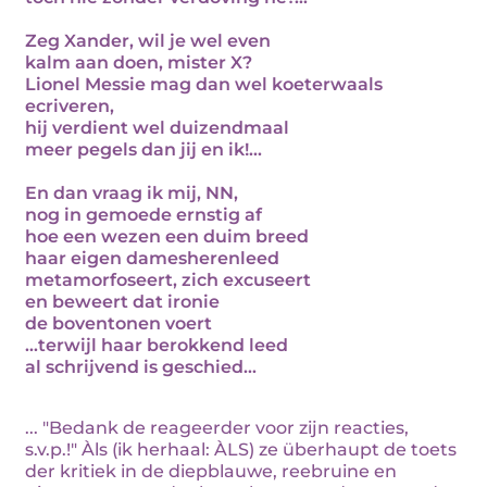
Zeg Xander, wil je wel even
kalm aan doen, mister X?
Lionel Messie mag dan wel koeterwaals
ecriveren,
hij verdient wel duizendmaal
meer pegels dan jij en ik!...
En dan vraag ik mij, NN,
nog in gemoede ernstig af
hoe een wezen een duim breed
haar eigen damesherenleed
metamorfoseert, zich excuseert
en beweert dat ironie
de boventonen voert
...terwijl haar berokkend leed
al schrijvend is geschied...
... "Bedank de reageerder voor zijn reacties,
s.v.p.!" Àls (ik herhaal: ÀLS) ze überhaupt de toets
der kritiek in de diepblauwe, reebruine en