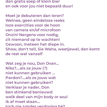
dan gratis soep of klein bier
en ook voor jou niet bepaald duur!
Moet je debuteren dan leren?
Welnee, geen eindeloze reeks
loze exercities voor de hoon
van camera en/of microfoon
Onzin! Nergens voor nodig,
zit niemand op te wachten!
Gewoon, meteen het diepe in.
Show, don't tell, Sie Waha, weetjewel, dan komt
de rest wel vanzelf
Wat zeg je nou, Don Ovan...
Niks?....als ze jouw (?)
niet kunnen gebruiken ...
Pardon?....als ze jouw wát
niet kunnen gebruiken?
Verklaar je nader, Don
ben stinkend benieuwd
welk deel van mijn body or soul
ik af moet staan...
toch nie zonder verdoving hè?...