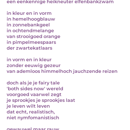
een eenkennige heikneuter elfenbankzwam
in kleur en in vorm
in hemelhoogblauw
in zonnebankgeel
in ochtendmelange
van strooigoed orange
in pimpelmeespaars
der zwartekatlaars
in vorm en in kleur
zonder eeuwig gezeur
van ademloos himmelhoch jauchzende reizen
doch als je je fairy tale
'both sides now' wereld
voorgoed vaarwel zegt
je sprookjes je sprookjes laat
je leven wilt leven
dat echt, realistisch,
niet nymfomanistisch
gewauwel maar rauw