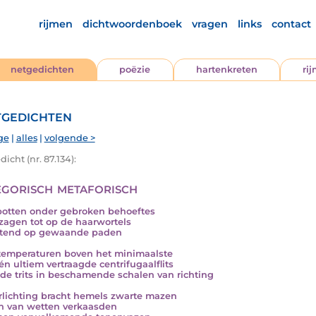
rijmen
dichtwoordenboek
vragen
links
contact
netgedichten
poëzie
hartenkreten
ri
gedichten
ge
|
alles
|
volgende >
icht (nr. 87.134):
egorisch metaforisch
potten onder gebroken behoeftes
zagen tot op de haarwortels
stend op gewaande paden
emperaturen boven het minimaalste
én ultiem vertraagde centrifugaalflits
 de trits in beschamende schalen van richting
rlichting bracht hemels zwarte mazen
n van wetten verkaasden