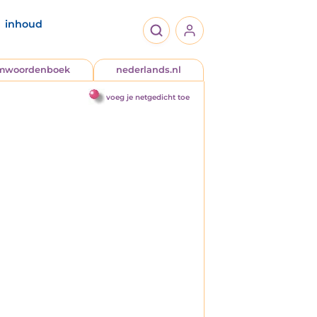
inhoud
jmwoordenboek
nederlands.nl
voeg je netgedicht toe