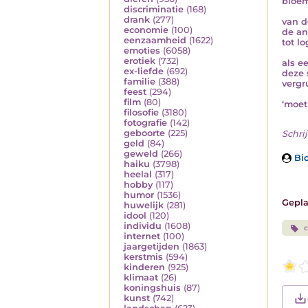
bloe
discriminatie
(168)
drank
(277)
van d
economie
(100)
de an
eenzaamheid
(1622)
tot l
emoties
(6058)
erotiek
(732)
als e
ex-liefde
(692)
deze 
familie
(388)
vergr
feest
(294)
film
(80)
‘moet 
filosofie
(3180)
fotografie
(142)
geboorte
(225)
Schrij
geld
(84)
geweld
(266)
Bio
haiku
(3798)
heelal
(317)
hobby
(117)
humor
(1536)
Gepla
huwelijk
(281)
idool
(120)
individu
(1608)
c
internet
(100)
jaargetijden
(1863)
kerstmis
(594)
kinderen
(925)
klimaat
(26)
koningshuis
(87)
kunst
(742)