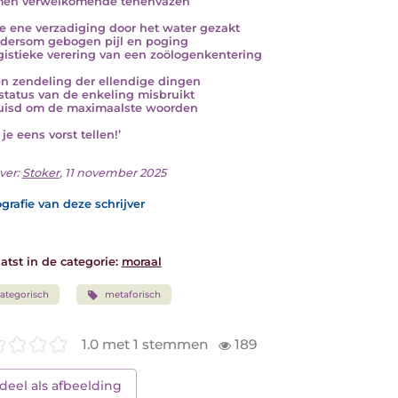
men verwelkomende tenenvazen
e ene verzadiging door het water gezakt
dersom gebogen pijl en poging
ogistieke verering van een zoölogenkentering
en zendeling der ellendige dingen
status van de enkeling misbruikt
uisd om de maximaalste woorden
je eens vorst tellen!’
ver:
Stoker
, 11 november 2025
grafie van deze schrijver
atst in de categorie:
moraal
ategorisch
metaforisch
1.0 met 1 stemmen
189
deel als afbeelding