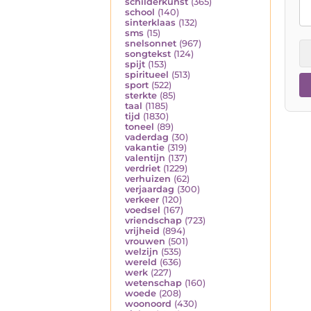
schilderkunst
(365)
school
(140)
sinterklaas
(132)
sms
(15)
snelsonnet
(967)
songtekst
(124)
spijt
(153)
spiritueel
(513)
sport
(522)
sterkte
(85)
taal
(1185)
tijd
(1830)
toneel
(89)
vaderdag
(30)
vakantie
(319)
valentijn
(137)
verdriet
(1229)
verhuizen
(62)
verjaardag
(300)
verkeer
(120)
voedsel
(167)
vriendschap
(723)
vrijheid
(894)
vrouwen
(501)
welzijn
(535)
wereld
(636)
werk
(227)
wetenschap
(160)
woede
(208)
woonoord
(430)