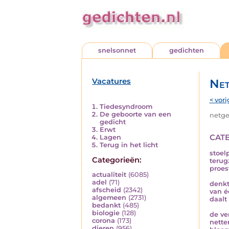
snelsonnet
gedichten
Vacatures
Net
< vori
Tiedesyndroom
De geboorte van een
netged
gedicht
Erwt
cat
Lagen
Terug in het licht
stoel
Categorieën:
terug
proe
actualiteit
(6085)
adel
(71)
denkt
afscheid
(2342)
van é
algemeen
(2731)
daalt
bedankt
(485)
biologie
(128)
de ve
corona
(173)
nette
dieren
(956)