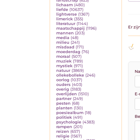
landschap
(623)
lichaam
(480)
liefde
(10637)
lightverse
(1367)
limerick
(355)
literatuur
(1144)
Er zi
maatschappij
(1196)
mannen
(203)
media
(48)
milieu
(241)
misdaad
(171)
moederdag
(76)
moraal
(507)
muziek
(789)
mystiek
(971)
natuur
(3869)
Na
ollekebolleke
(246)
oorlog
(1037)
ouders
(403)
overig
(3183)
E-
overlijden
(1510)
partner
(249)
pesten
(68)
planten
(130)
poesiealbum
(18)
Be
politiek
(491)
psychologie
(4383)
rampen
(201)
reizen
(657)
religie
(1567)