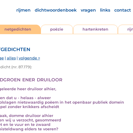
rijmen
dichtwoordenboek
vragen
links
contact
netgedichten
poëzie
hartenkreten
ri
gedichten
ge
|
alles
|
volgende >
icht (nr. 87.179):
dgroen ener druiloor
geleerde heer druiloor alhier,
ien dat u - helaas - alweer
olslagen nietswaardig poëem in het openbaar publiek domein
spel zonder knikkers afscheidt
aak, domme druiloor alhier
n wij u verzocht, gesommeerd
et en te vuur en te zwaard
isteldwang elders te voeren?