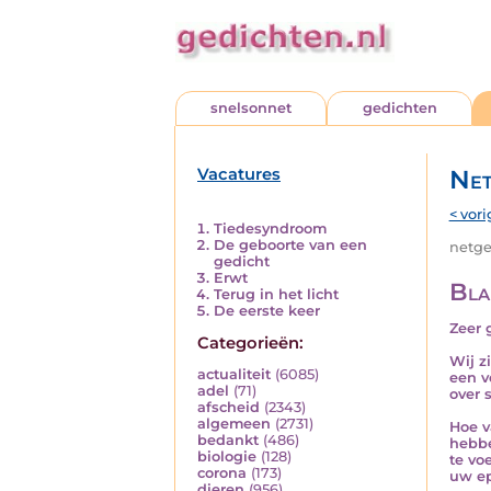
snelsonnet
gedichten
Vacatures
Net
< vori
Tiedesyndroom
De geboorte van een
netged
gedicht
Erwt
Bla
Terug in het licht
De eerste keer
Zeer 
Categorieën:
Wij z
actualiteit
(6085)
een v
adel
(71)
over 
afscheid
(2343)
algemeen
(2731)
Hoe v
bedankt
(486)
hebbe
biologie
(128)
te vo
corona
(173)
uw ep
dieren
(956)