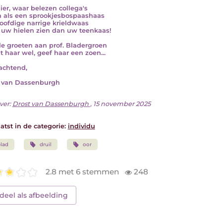
hier, waar belezen collega's
n als een sprookjesbospaashaas
oofdige narrige krieldwaas
r uw hielen zien dan uw teenkaas!
e groeten aan prof. Bladergroen
t haar wel, geef haar een zoen...
achtend,
 van Dassenburgh
ver:
Drost van Dassenburgh
, 15 november 2025
atst in de categorie:
individu
lad
druil
oor
2.8 met 6 stemmen
248
deel als afbeelding