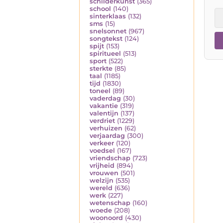
schilderkunst
(365)
school
(140)
sinterklaas
(132)
sms
(15)
snelsonnet
(967)
songtekst
(124)
spijt
(153)
spiritueel
(513)
sport
(522)
sterkte
(85)
taal
(1185)
tijd
(1830)
toneel
(89)
vaderdag
(30)
vakantie
(319)
valentijn
(137)
verdriet
(1229)
verhuizen
(62)
verjaardag
(300)
verkeer
(120)
voedsel
(167)
vriendschap
(723)
vrijheid
(894)
vrouwen
(501)
welzijn
(535)
wereld
(636)
werk
(227)
wetenschap
(160)
woede
(208)
woonoord
(430)