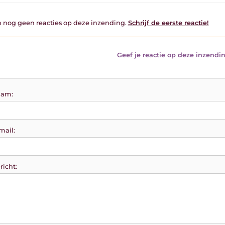
jn nog geen reacties op deze inzending.
Schrijf de eerste reactie!
Geef je reactie op deze inzendin
am:
mail:
richt: