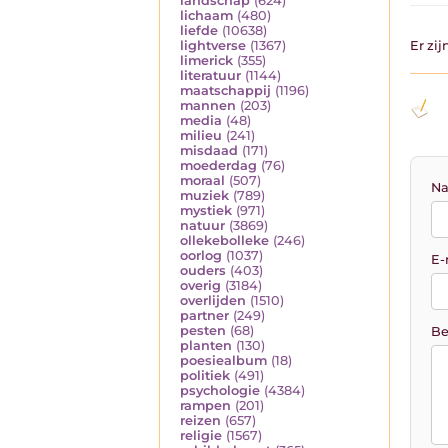
landschap
(624)
lichaam
(480)
liefde
(10638)
lightverse
(1367)
Er zi
limerick
(355)
literatuur
(1144)
maatschappij
(1196)
mannen
(203)
media
(48)
milieu
(241)
misdaad
(171)
moederdag
(76)
moraal
(507)
Na
muziek
(789)
mystiek
(971)
natuur
(3869)
ollekebolleke
(246)
oorlog
(1037)
E-
ouders
(403)
overig
(3184)
overlijden
(1510)
partner
(249)
pesten
(68)
Be
planten
(130)
poesiealbum
(18)
politiek
(491)
psychologie
(4384)
rampen
(201)
reizen
(657)
religie
(1567)