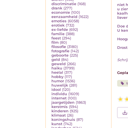
discriminatie
(168)
niet 
drank
(277)
u zie
economie
(100)
kaalh
eenzaamheid
(1622)
lieve
emoties
(6058)
erotiek
(732)
Doe d
ex-liefde
(692)
U ken
familie
(388)
feest
(294)
Hoog
film
(80)
filosofie
(3180)
Drost
fotografie
(142)
geboorte
(225)
geld
(84)
Schrij
geweld
(266)
haiku
(3799)
heelal
(317)
Gepla
hobby
(117)
humor
(1536)
b
huwelijk
(281)
idool
(120)
individu
(1609)
internet
(100)
jaargetijden
(1863)
kerstmis
(594)
kinderen
(925)
klimaat
(26)
koningshuis
(87)
kunst
(742)