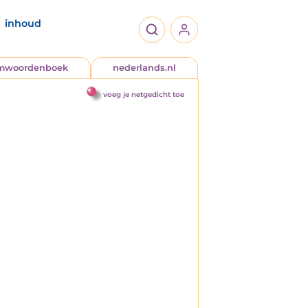
inhoud
jmwoordenboek
nederlands.nl
voeg je netgedicht toe