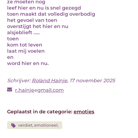
ze moeten nog
leef hier en nu is snel gezegd
toen maakt dat volledig overbodig
het gevoel van toen
overstijgt het hier en nu
alsjeblieft …..
toen
kom tot leven
laat mij voelen
en
word hier en nu.
Schrijver:
Roland Hainje
, 17 november 2025
r.hainje
gmail.com
Geplaatst in de categorie:
emoties
verdiet, emotioneel,