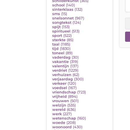
schilderkunst
(365)
school
(140)
sinterklaas
(132)
sms
(15)
snelsonnet
(967)
songtekst
(124)
spijt
(153)
spiritueel
(513)
sport
(522)
sterkte
(85)
taal
(1185)
tijd
(1830)
toneel
(89)
vaderdag
(30)
vakantie
(319)
valentijn
(137)
verdriet
(1229)
verhuizen
(62)
verjaardag
(300)
verkeer
(120)
voedsel
(167)
vriendschap
(723)
vrijheid
(894)
vrouwen
(501)
welzijn
(535)
wereld
(636)
werk
(227)
wetenschap
(160)
woede
(208)
woonoord
(430)