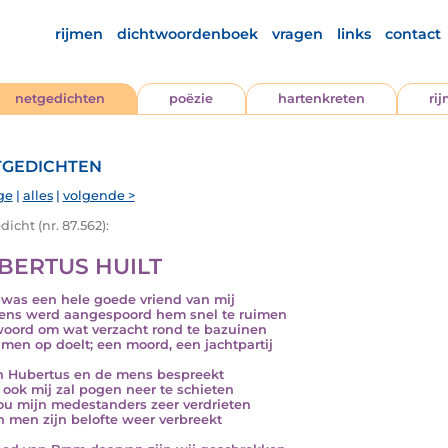
rijmen
dichtwoordenboek
vragen
links
contact
netgedichten
poëzie
hartenkreten
ri
gedichten
ge
|
alles
|
volgende >
icht (nr. 87.562):
BERTUS HUILT
was een hele goede vriend van mij
ns werd aangespoord hem snel te ruimen
oord om wat verzacht rond te bazuinen
men op doelt; een moord, een jachtpartij
n Hubertus en de mens bespreekt
j ook mij zal pogen neer te schieten
ou mijn medestanders zeer verdrieten
n men zijn belofte weer verbreekt