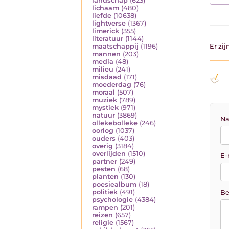
landschap
(623)
lichaam
(480)
liefde
(10638)
lightverse
(1367)
limerick
(355)
literatuur
(1144)
Er zi
maatschappij
(1196)
mannen
(203)
media
(48)
milieu
(241)
misdaad
(171)
moederdag
(76)
moraal
(507)
muziek
(789)
mystiek
(971)
natuur
(3869)
Na
ollekebolleke
(246)
oorlog
(1037)
ouders
(403)
overig
(3184)
overlijden
(1510)
E-
partner
(249)
pesten
(68)
planten
(130)
poesiealbum
(18)
politiek
(491)
Be
psychologie
(4384)
rampen
(201)
reizen
(657)
religie
(1567)