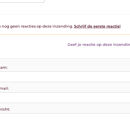
jn nog geen reacties op deze inzending.
Schrijf de eerste reactie!
Geef je reactie op deze inzendin
am:
mail:
richt: