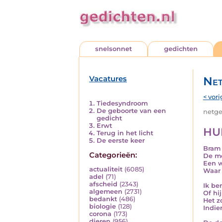
snelsonnet
gedichten
Vacatures
Net
< vori
Tiedesyndroom
De geboorte van een
netged
gedicht
Erwt
HU
Terug in het licht
De eerste keer
Bram 
Categorieën:
De me
Een w
actualiteit
(6085)
Waar 
adel
(71)
afscheid
(2343)
Ik be
algemeen
(2731)
Of hi
bedankt
(486)
Het z
biologie
(128)
Indie
corona
(173)
dieren
(956)