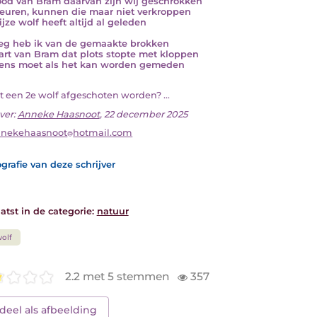
od van Bram daarvan zijn wij geschrokken
reuren, kunnen die maar niet verkroppen
ijze wolf heeft altijd al geleden
g heb ik van de gemaakte brokken
art van Bram dat plots stopte met kloppen
ns moet als het kan worden gemeden
at een 2e wolf afgeschoten worden? ...
ver:
Anneke Haasnoot
, 22 december 2025
nnekehaasnoot
hotmail.com
grafie van deze schrijver
atst in de categorie:
natuur
olf
2.2 met 5 stemmen
357
deel als afbeelding