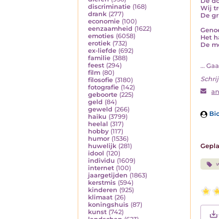
De do
discriminatie
(168)
Wij t
drank
(277)
De gr
economie
(100)
eenzaamheid
(1622)
Genoe
emoties
(6058)
Het h
erotiek
(732)
De me
ex-liefde
(692)
familie
(388)
feest
(294)
... Ga
film
(80)
Schrij
filosofie
(3180)
fotografie
(142)
a
geboorte
(225)
geld
(84)
geweld
(266)
Bio
haiku
(3799)
heelal
(317)
hobby
(117)
humor
(1536)
Gepla
huwelijk
(281)
idool
(120)
individu
(1609)
w
internet
(100)
jaargetijden
(1863)
kerstmis
(594)
kinderen
(925)
klimaat
(26)
koningshuis
(87)
kunst
(742)