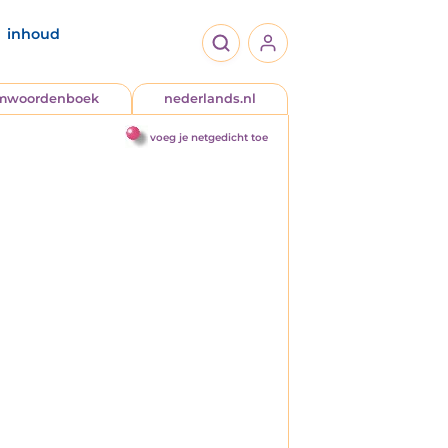
inhoud
jmwoordenboek
nederlands.nl
voeg je netgedicht toe