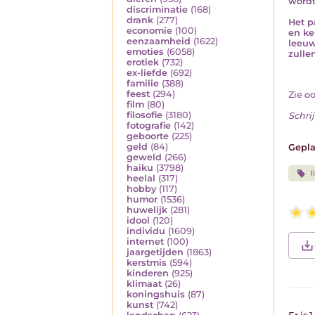
wordt
discriminatie
(168)
drank
(277)
Het p
economie
(100)
en ke
eenzaamheid
(1622)
leeuw
emoties
(6058)
zulle
erotiek
(732)
ex-liefde
(692)
familie
(388)
feest
(294)
Zie o
film
(80)
filosofie
(3180)
Schrij
fotografie
(142)
geboorte
(225)
geld
(84)
Gepla
geweld
(266)
haiku
(3798)
l
heelal
(317)
hobby
(117)
humor
(1536)
huwelijk
(281)
idool
(120)
individu
(1609)
internet
(100)
jaargetijden
(1863)
kerstmis
(594)
kinderen
(925)
klimaat
(26)
koningshuis
(87)
kunst
(742)