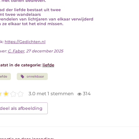
 met tranen bedreven.
ad der liefde bestaat uit twee
nt twee wandelaars
endelen van lichtjaren van elkaar verwijderd
n ze elkaar tot het eind missen.
ok:
https://Gedichten.nl
ver:
C. Faber
, 27 december 2025
atst in de categorie:
liefde
iefde
onreikbaar
3.0 met 1 stemmen
314
deel als afbeelding