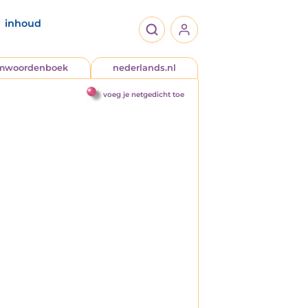
inhoud
jmwoordenboek
nederlands.nl
voeg je netgedicht toe