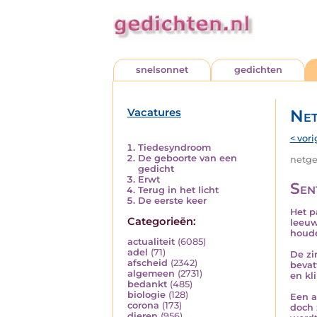
snelsonnet
gedichten
Vacatures
Net
< vori
Tiedesyndroom
De geboorte van een
netged
gedicht
Erwt
Sent
Terug in het licht
De eerste keer
Het p
Categorieën:
leeuw
houde
actualiteit
(6085)
adel
(71)
De zi
afscheid
(2342)
bevat
algemeen
(2731)
en kl
bedankt
(485)
biologie
(128)
Een a
corona
(173)
doch 
dieren
(956)