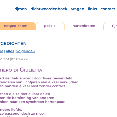
rijmen
dichtwoordenboek
vragen
links
contact
netgedichten
poëzie
hartenkreten
ri
gedichten
ge
|
alles
|
volgende >
icht (nr. 87.633):
iero di Giulietta
ad der liefde wordt door twee bewandeld
endelen van lichtjaren van elkaar verwijderd
n handen elkaar vast zonder contact.
nnen die ze met elkaar delen
ten de beminning van anderen
inken naar een synchroon hartenpaar.
ndere liefde,
zo passend, doch zo mooi,