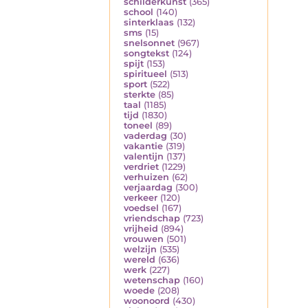
schilderkunst
(365)
school
(140)
sinterklaas
(132)
sms
(15)
snelsonnet
(967)
songtekst
(124)
spijt
(153)
spiritueel
(513)
sport
(522)
sterkte
(85)
taal
(1185)
tijd
(1830)
toneel
(89)
vaderdag
(30)
vakantie
(319)
valentijn
(137)
verdriet
(1229)
verhuizen
(62)
verjaardag
(300)
verkeer
(120)
voedsel
(167)
vriendschap
(723)
vrijheid
(894)
vrouwen
(501)
welzijn
(535)
wereld
(636)
werk
(227)
wetenschap
(160)
woede
(208)
woonoord
(430)