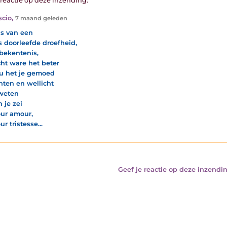
1 reactie op deze inzending:
scio
,
7 maand geleden
 is van een
s doorleefde droefheid,
bekentenis,
cht ware het beter
u het je gemoed
chten en wellicht
weten
 je zei
ur amour,
r tristesse...
Geef je reactie op deze inzendin