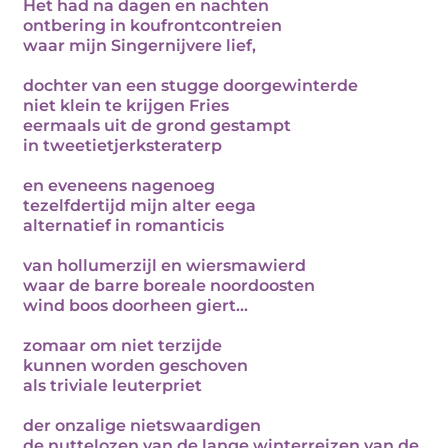
Het had na dagen en nachten
ontbering in koufrontcontreien
waar mijn Singernijvere lief,
dochter van een stugge doorgewinterde
niet klein te krijgen Fries
eermaals uit de grond gestampt
in tweetietjerksteraterp
en eveneens nagenoeg
tezelfdertijd mijn alter eega
alternatief in romanticis
van hollumerzijl en wiersmawierd
waar de barre boreale noordoosten
wind boos doorheen giert...
zomaar om niet terzijde
kunnen worden geschoven
als triviale leuterpriet
der onzalige nietswaardigen
de nuttelozen van de lange winterreizen van de