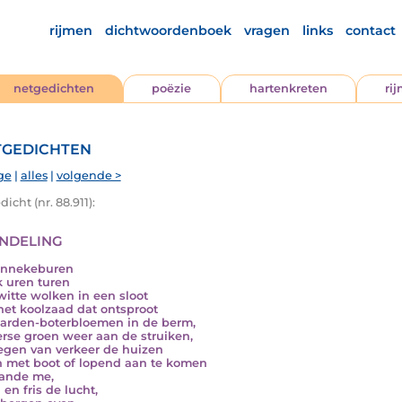
rijmen
dichtwoordenboek
vragen
links
contact
netgedichten
poëzie
hartenkreten
ri
gedichten
ge
|
alles
|
volgende >
icht (nr. 88.911):
deling
unnekeburen
k uren turen
witte wolken in een sloot
het koolzaad dat ontsproot
arden-boterbloemen in de berm,
erse groen weer aan de struiken,
egen van verkeer de huizen
n met boot of lopend aan te komen
ande me,
l en fris de lucht,