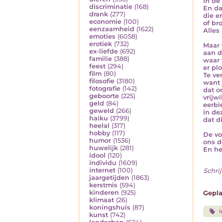
in de
discriminatie
(168)
En da
drank
(277)
die e
economie
(100)
of br
eenzaamheid
(1622)
Alles
emoties
(6058)
erotiek
(732)
Maar 
ex-liefde
(692)
aan d
familie
(388)
waar 
feest
(294)
er plo
film
(80)
Te ve
filosofie
(3180)
want 
fotografie
(142)
dat o
geboorte
(225)
vrijw
geld
(84)
eerbi
geweld
(266)
in de
haiku
(3799)
dat d
heelal
(317)
hobby
(117)
De vo
humor
(1536)
ons d
huwelijk
(281)
En he
idool
(120)
individu
(1609)
internet
(100)
Schrij
jaargetijden
(1863)
kerstmis
(594)
kinderen
(925)
Gepla
klimaat
(26)
koningshuis
(87)
l
kunst
(742)