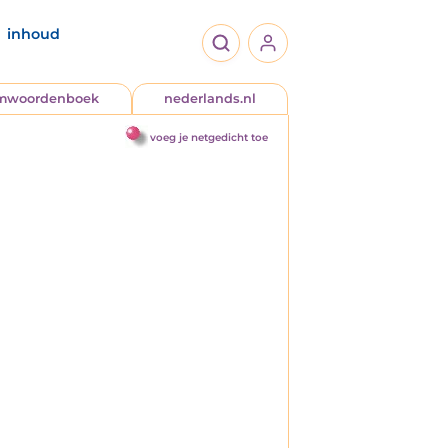
inhoud
jmwoordenboek
nederlands.nl
voeg je netgedicht toe