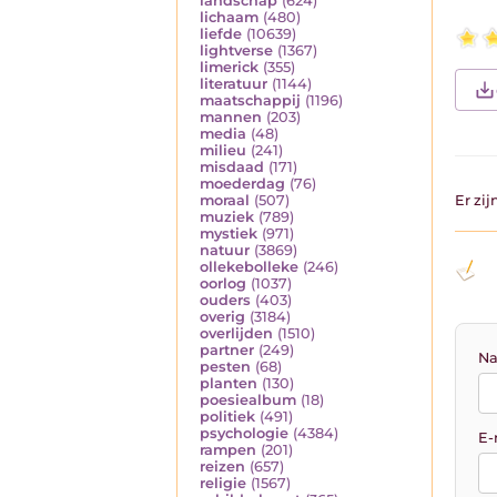
landschap
(624)
lichaam
(480)
liefde
(10639)
lightverse
(1367)
limerick
(355)
literatuur
(1144)
maatschappij
(1196)
mannen
(203)
media
(48)
milieu
(241)
misdaad
(171)
moederdag
(76)
moraal
(507)
Er zi
muziek
(789)
mystiek
(971)
natuur
(3869)
ollekebolleke
(246)
oorlog
(1037)
ouders
(403)
overig
(3184)
overlijden
(1510)
partner
(249)
Na
pesten
(68)
planten
(130)
poesiealbum
(18)
politiek
(491)
psychologie
(4384)
E-
rampen
(201)
reizen
(657)
religie
(1567)