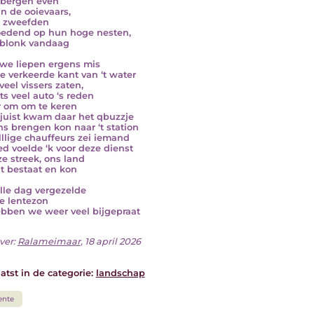
 bergen even
n de ooievaars,
r zweefden
oedend op hun hoge nesten,
 blonk vandaag
we liepen ergens mis
e verkeerde kant van ‘t water
veel vissers zaten,
ts veel auto ‘s reden
r om om te keren
juist kwam daar het qbuzzje
ns brengen kon naar ‘t station
illlige chauffeurs zei iemand
ed voelde ‘k voor deze dienst
ze streek, ons land
it bestaat en kon
lle dag vergezelde
e lentezon
bben we weer veel bijgepraat
ver:
Ralameimaar
, 18 april 2026
atst in de categorie:
landschap
ente