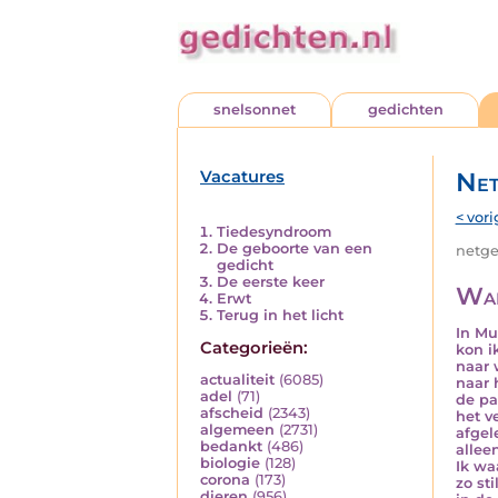
snelsonnet
gedichten
Vacatures
Net
< vori
Tiedesyndroom
De geboorte van een
netged
gedicht
De eerste keer
Wan
Erwt
Terug in het licht
In M
Categorieën:
kon i
naar 
actualiteit
(6085)
naar 
adel
(71)
de pa
afscheid
(2343)
het v
algemeen
(2731)
afgel
bedankt
(486)
allee
biologie
(128)
Ik wa
corona
(173)
zo sti
dieren
(956)