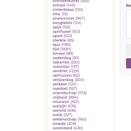
schilderkunst
(365)
school
(140)
Be
sinterklaas
(132)
sms
(15)
snelsonnet
(967)
songtekst
(124)
spijt
(153)
spiritueel
(513)
sport
(522)
sterkte
(85)
taal
(1185)
tijd
(1830)
toneel
(89)
vaderdag
(30)
vakantie
(320)
valentijn
(137)
verdriet
(1229)
verhuizen
(62)
verjaardag
(300)
verkeer
(120)
voedsel
(167)
vriendschap
(723)
vrijheid
(894)
vrouwen
(501)
welzijn
(535)
wereld
(636)
werk
(227)
wetenschap
(160)
woede
(208)
woonoord
(430)