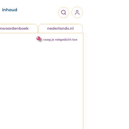
inhoud
jmwoordenboek
nederlands.nl
voeg je netgedicht toe