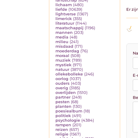
landschap
(624)
lichaam
(480)
liefde
(10639)
Er zi
lightverse
(1367)
limerick
(355)
literatuur
(1144)
maatschappij
(1196)
mannen
(203)
media
(48)
milieu
(241)
misdaad
(171)
moederdag
(76)
Na
moraal
(508)
muziek
(789)
mystiek
(971)
natuur
(3870)
ollekebolleke
(246)
E-
oorlog
(1037)
ouders
(403)
overig
(3185)
overlijden
(1510)
partner
(249)
Be
pesten
(68)
planten
(130)
poesiealbum
(18)
politiek
(491)
psychologie
(4384)
rampen
(201)
reizen
(657)
religie
(1567)