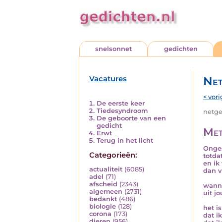
snelsonnet
gedichten
Vacatures
Net
< vori
De eerste keer
Tiedesyndroom
netged
De geboorte van een
gedicht
Met
Erwt
Terug in het licht
Onges
Categorieën:
totda
en ik
actualiteit
(6085)
dan v
adel
(71)
afscheid
(2343)
wanne
algemeen
(2731)
uit j
bedankt
(486)
biologie
(128)
het i
corona
(173)
dat ik
dieren
(956)