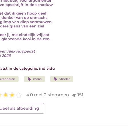
k niet buig voor argumenten
j ze opschrijft in de schaduw
eet dat ik geen hoop geef
t donker van de onmacht
glimp van diep vertrouwen
ldere glans van een ziel
r jij me eindelijk vrijlaat
e glanzende kooi in de zon.
ver:
Alex Huppelrat
i 2026
atst in de categorie:
individu
eranderen
mens
vlinder
4.0 met 2 stemmen
151
deel als afbeelding