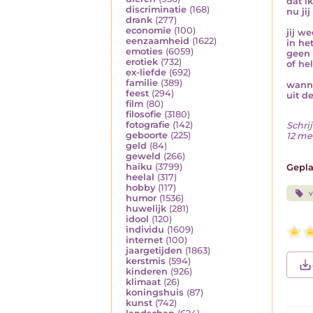
dat i
discriminatie
(168)
nu ji
drank
(277)
economie
(100)
jij w
eenzaamheid
(1622)
in he
emoties
(6059)
geen 
erotiek
(732)
of he
ex-liefde
(692)
familie
(389)
wannee
feest
(294)
uit d
film
(80)
filosofie
(3180)
fotografie
(142)
Schrij
geboorte
(225)
12 me
geld
(84)
geweld
(266)
haiku
(3799)
Gepla
heelal
(317)
hobby
(117)
v
humor
(1536)
huwelijk
(281)
idool
(120)
individu
(1609)
internet
(100)
jaargetijden
(1863)
kerstmis
(594)
kinderen
(926)
klimaat
(26)
koningshuis
(87)
kunst
(742)