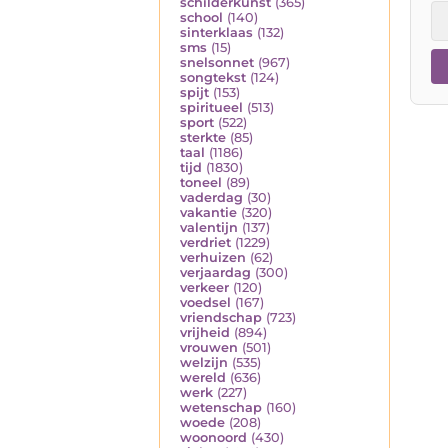
schilderkunst
(365)
school
(140)
sinterklaas
(132)
sms
(15)
snelsonnet
(967)
songtekst
(124)
spijt
(153)
spiritueel
(513)
sport
(522)
sterkte
(85)
taal
(1186)
tijd
(1830)
toneel
(89)
vaderdag
(30)
vakantie
(320)
valentijn
(137)
verdriet
(1229)
verhuizen
(62)
verjaardag
(300)
verkeer
(120)
voedsel
(167)
vriendschap
(723)
vrijheid
(894)
vrouwen
(501)
welzijn
(535)
wereld
(636)
werk
(227)
wetenschap
(160)
woede
(208)
woonoord
(430)