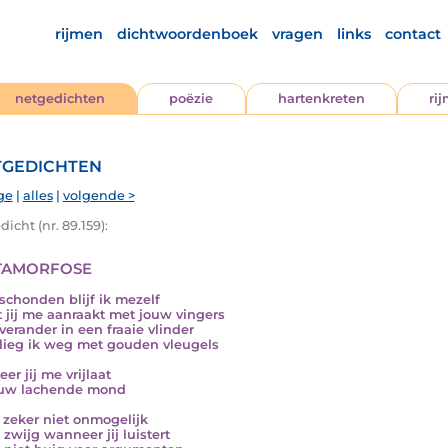
rijmen
dichtwoordenboek
vragen
links
contact
netgedichten
poëzie
hartenkreten
ri
gedichten
ge
|
alles
|
volgende >
icht (nr. 89.159):
amorfose
chonden blijf ik mezelf
t jij me aanraakt met jouw vingers
 verander in een fraaie vlinder
lieg ik weg met gouden vleugels
er jij me vrijlaat
ouw lachende mond
s zeker niet onmogelijk
 zwijg wanneer jij luistert