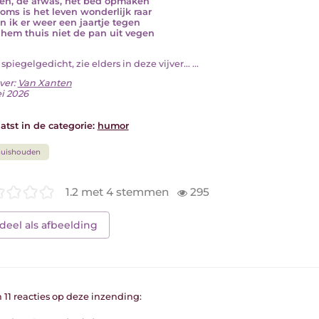
en, de afwas, het bed opmaken
soms is het leven wonderlijk raar
n ik er weer een jaartje tegen
l hem thuis niet de pan uit vegen
n spiegelgedicht, zie elders in deze vijver… ...
ver:
Van Xanten
i 2026
atst in de categorie:
humor
huishouden
1.2 met 4 stemmen
295
deel als afbeelding
n 11 reacties op deze inzending: