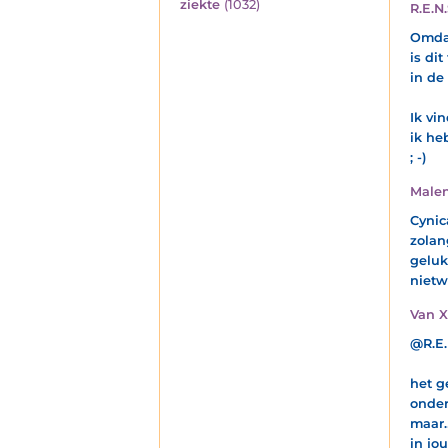
ziekte
(1032)
R.E.N.
Omdat
is dit
in de
Ik vi
ik he
; -)
Malen
Cynic
zolan
geluk
nietwa
Van 
@R.E.
het g
onder
maar
in jo