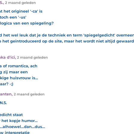
S.
,
2 maand geleden
 het origineel '-ca' is
 toch een '-us'
 logica van een spiegeling?
nd het wel leuk dat je de techniek en term 'spiegelgedicht' overnee
b het geïntroduceerd op de site, maar het wordt niet altijd gewaarde
ka d'ici
,
2 maand geleden
a of romantica, ach
g zij maar een
kige huisvrouw is...
ar? -;)
Xanten
,
2 maand geleden
N.S.
edicht staat
 het kopje humor…
….alhoewel…dan…dus…
uw interpretatie