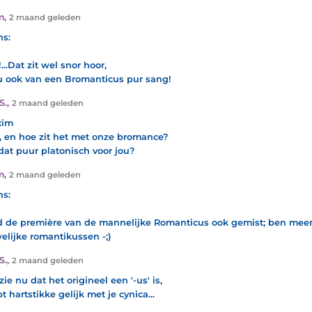
m
,
2 maand geleden
s:
...Dat zit wel snor hoor,
u ook van een Bromanticus pur sang!
S.
,
2 maand geleden
im
, en hoe zit het met onze bromance?
 dat puur platonisch voor jou?
m
,
2 maand geleden
s:
d de première van de mannelijke Romanticus ook gemist; ben meer
elijke romantikussen -;)
S.
,
2 maand geleden
k zie nu dat het origineel een '-us' is,
t hartstikke gelijk met je cynica...