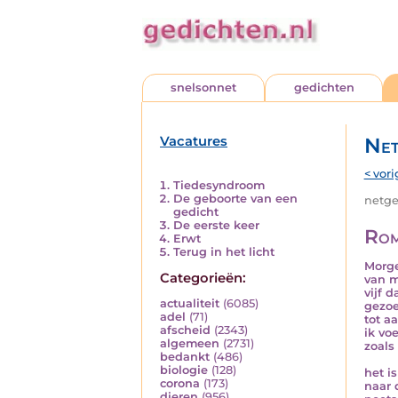
snelsonnet
gedichten
Vacatures
Net
< vori
Tiedesyndroom
De geboorte van een
netged
gedicht
De eerste keer
Rom
Erwt
Terug in het licht
Morge
Categorieën:
van m
vijf 
actualiteit
(6085)
gezoe
adel
(71)
tot a
afscheid
(2343)
ik vo
algemeen
(2731)
zoals
bedankt
(486)
biologie
(128)
het i
corona
(173)
naar 
dieren
(956)