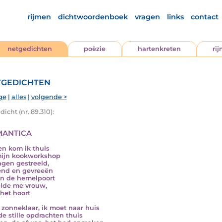
rijmen
dichtwoordenboek
vragen
links
contact
netgedichten
poëzie
hartenkreten
ri
gedichten
ge
|
alles
|
volgende >
icht (nr. 89.310):
antica
n kom ik thuis
ijn kookworkshop
dagen gestreeld,
nd en gevreeën
an de hemelpoort
elde me vrouw,
 het hoort
s zonneklaar, ik moet naar huis
de stille opdrachten thuis