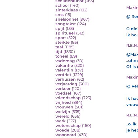
schilderkunst
(365)
school
(140)
Maxi
sinterklaas
(132)
sms
(15)
@ Ren
snelsonnet
(967)
songtekst
(124)
spijt
(153)
O die!
spiritueel
(513)
ik ho
sport
(522)
sterkte
(85)
R.E.N.
taal
(1185)
tijd
(1830)
@Max
toneel
(89)
..uhm
vaderdag
(30)
vakantie
(320)
Of is
valentijn
(137)
verdriet
(1229)
Maxi
verhuizen
(62)
verjaardag
(300)
@ Ren
verkeer
(120)
voedsel
(167)
vriendschap
(723)
Ik ha
vrijheid
(894)
vrouw
vrouwen
(501)
welzijn
(535)
R.E.N.
wereld
(636)
werk
(227)
..o, i
wetenschap
(160)
je heb
woede
(208)
woonoord
(430)