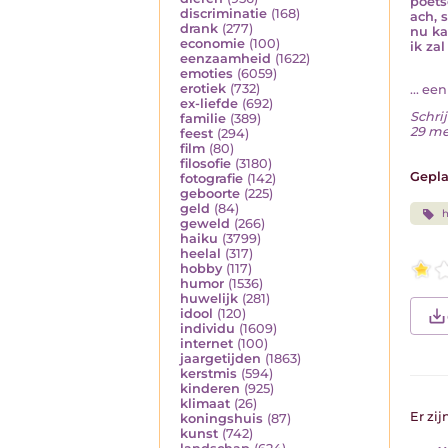
poets
discriminatie
(168)
ach, 
drank
(277)
nu ka
economie
(100)
ik za
eenzaamheid
(1622)
emoties
(6059)
erotiek
(732)
... ee
ex-liefde
(692)
Schrij
familie
(389)
29 me
feest
(294)
film
(80)
filosofie
(3180)
Gepla
fotografie
(142)
geboorte
(225)
geld
(84)
geweld
(266)
haiku
(3799)
heelal
(317)
hobby
(117)
humor
(1536)
huwelijk
(281)
idool
(120)
individu
(1609)
internet
(100)
jaargetijden
(1863)
kerstmis
(594)
kinderen
(925)
klimaat
(26)
Er zij
koningshuis
(87)
kunst
(742)