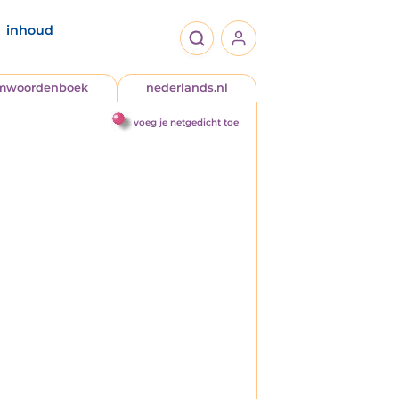
inhoud
jmwoordenboek
nederlands.nl
voeg je netgedicht toe