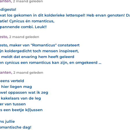
anten
,
2 maand geleden
ndigesto!
 wat los gekomen in dit kolderieke letterspel! Heb ervan genoten! 
ratie! Cynicus én romanticus,
pannende combi. Leuk!!
esto
,
2 maand geleden
esto, maker van "Romanticus" constateert
ijn koldergedicht toch mensen inspireert,
j meldt dat ervaring hem heeft geleerd
en cynicus een romanticus kan zijn, en omgekeerd ...
Xanten
,
2 maand geleden
 eens verteld
k hier liegen mag
wel oppassen wat ik zeg
 kakelaars van de leg
 er van tussen
is een beetje k(l)ussen
s jullie
omantische dag!