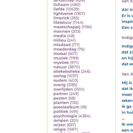
landschap
(624)
van X
lichaam
(480)
liefde
(10639)
Ah! I
lightverse
(1367)
Er is
limerick
(355)
inspi
literatuur
(1144)
maatschappij
(1196)
Een s
mannen
(203)
media
(48)
Indig
milieu
(241)
misdaad
(171)
Indig
moederdag
(76)
dat z
moraal
(507)
en hi
muziek
(789)
mystiek
(971)
dat e
natuur
(3870)
ollekebolleke
(246)
Van 
oorlog
(1037)
ouders
(403)
Mij is
overig
(3185)
dat i
overlijden
(1510)
partner
(249)
moet 
pesten
(68)
raken
planten
(130)
ik ga
poesiealbum
(18)
politiek
(491)
in hu
psychologie
(4384)
…
rampen
(201)
ik wen
reizen
(657)
religie
(1567)
een r