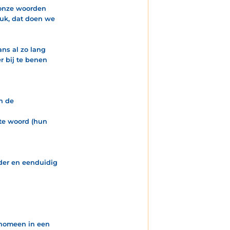
 onze woorden
luk, dat doen we
ns al zo lang
r bij te benen
n de
te woord (hun
lder en eenduidig
eenomeen in een