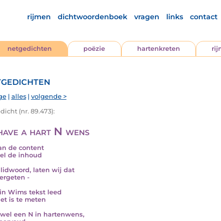
rijmen
dichtwoordenboek
vragen
links
contact
netgedichten
poëzie
hartenkreten
ri
gedichten
ge
|
alles
|
volgende >
icht (nr. 89.473):
have a hart N wens
an de content
el de inhoud
 lidwoord, laten wij dat
vergeten -
 in Wims tekst leed
iet is te meten
wel een N in hartenwens,