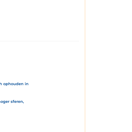
ich ophouden in
oger sferen,
n