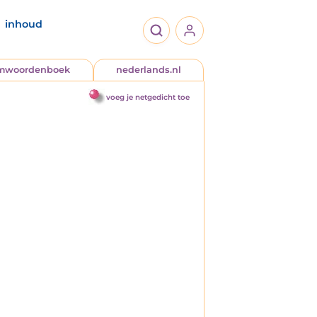
inhoud
jmwoordenboek
nederlands.nl
voeg je netgedicht toe