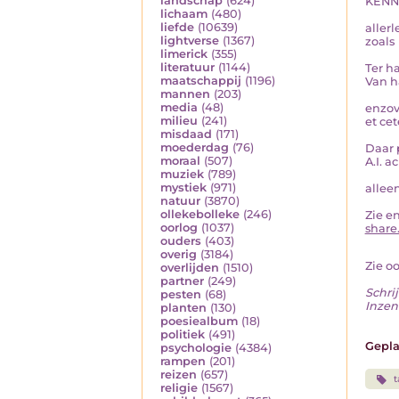
landschap
(624)
KENN
lichaam
(480)
liefde
(10639)
aller
lightverse
(1367)
zoals
limerick
(355)
literatuur
(1144)
Ter h
maatschappij
(1196)
Van h
mannen
(203)
media
(48)
enzov
milieu
(241)
et cet
misdaad
(171)
moederdag
(76)
Daar 
moraal
(507)
A.I. 
muziek
(789)
mystiek
(971)
allee
natuur
(3870)
ollekebolleke
(246)
Zie en
oorlog
(1037)
share
ouders
(403)
overig
(3184)
Zie o
overlijden
(1510)
partner
(249)
Schrij
pesten
(68)
Inzend
planten
(130)
poesiealbum
(18)
politiek
(491)
Gepla
psychologie
(4384)
rampen
(201)
reizen
(657)
t
religie
(1567)