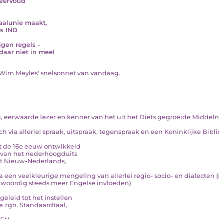
eervoud
aalunie maakt,
ls IND
igen regels -
 daar niet in mee!
ie Wim Meyles' snelsonnet van vandaag.
, eerwaarde lezer en kenner van het uit het Diets gegroeide Middel
ich via allerlei spraak, uitspraak, tegenspraak en een Koninklijke Bib
t de 16e eeuw ontwikkeld
 van het nederhoogduits
et Nieuw-Nederlands,
ia een veelkleurige mengeling van allerlei regio- socio- en dialecten 
woordig steeds meer Engelse invloeden)
geleid tot het instellen
e zgn. Standaardtaal,