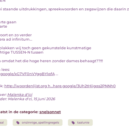
EN
lei staande uitdrukkingen, spreekwoorden en zegswijzen die daarin
arte gaan
arte
oort en zo verder
era ad infinitum...
plakken wij toch geen gekunstelde kunstmatige
achtige TUSSEN-N tussen
n omdat het die hoge heren zonder dames behaagt??!!!
 lees:
.google/xG7VF0nVYggBYlqfA
...
ok:
http://woordenlijst.org h...hare.google/3Uh2tHiigqs2PNNh0
ver:
Malenka d'ici
er: Malenka d'ci, 15 juni 2026
atst in de categorie:
snelsonnet
aal
onzinnige_spellingregels
taalunie