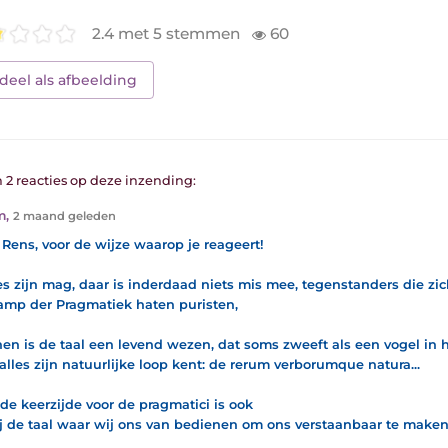
2.4 met 5 stemmen
60
deel als afbeelding
n 2 reacties op deze inzending:
m
,
2 maand geleden
Rens, voor de wijze waarop je reageert!
es zijn mag, daar is inderdaad niets mis mee, tegenstanders die z
amp der Pragmatiek haten puristen,
hen is de taal een levend wezen, dat soms zweeft als een vogel in h
alles zijn natuurlijke loop kent: de rerum verborumque natura...
de keerzijde voor de pragmatici is ook
ij de taal waar wij ons van bedienen om ons verstaanbaar te make