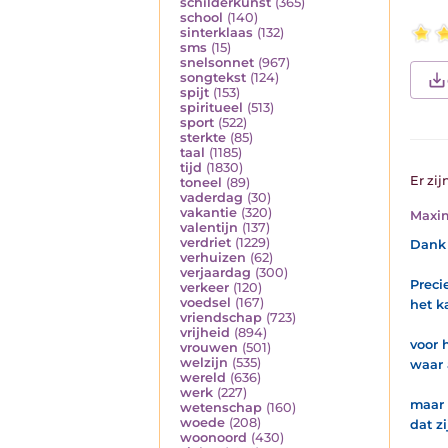
schilderkunst
(365)
school
(140)
sinterklaas
(132)
sms
(15)
snelsonnet
(967)
songtekst
(124)
spijt
(153)
spiritueel
(513)
sport
(522)
sterkte
(85)
taal
(1185)
tijd
(1830)
Er zij
toneel
(89)
vaderdag
(30)
vakantie
(320)
Maxi
valentijn
(137)
verdriet
(1229)
Dank 
verhuizen
(62)
verjaardag
(300)
Preci
verkeer
(120)
voedsel
(167)
het k
vriendschap
(723)
vrijheid
(894)
voor 
vrouwen
(501)
welzijn
(535)
waar 
wereld
(636)
werk
(227)
maar 
wetenschap
(160)
woede
(208)
dat z
woonoord
(430)