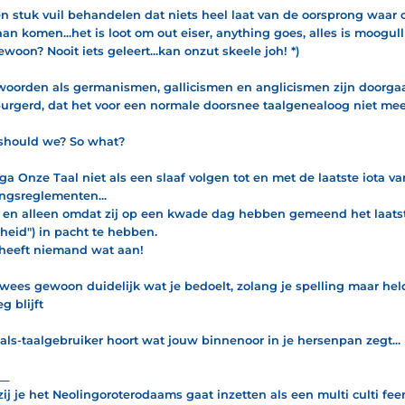
en stuk vuil behandelen dat niets heel laat van de oorsprong waar
an komen...het is loot om out eiser, anything goes, alles is moogul
ewoon? Nooit iets geleert...kan onzut skeele joh! *)
oorden als germanismen, gallicismen en anglicismen zijn doorgaa
urgerd, dat het voor een normale doorsnee taalgenealoog niet mee
hould we? So what?
ga Onze Taal niet als een slaaf volgen tot en met de laatste iota va
ingsreglementen...
 en alleen omdat zij op een kwade dag hebben gemeend het laats
heid") in pacht te hebben.
heeft niemand wat aan!
wees gewoon duidelijk wat je bedoelt, zolang je spelling maar he
g blijft
j-als-taalgebruiker hoort wat jouw binnenoor in je hersenpan zegt...
__
nzij je het Neolingoroterodaams gaat inzetten als een multi culti f