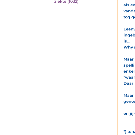
ziekte
(1032)
als e
vanda
tog g
Leenw
ingeb
is...
Why s
Maar 
spell
enkel
"waar
Daar 
Maar 
genoe
en ji
______
*) te