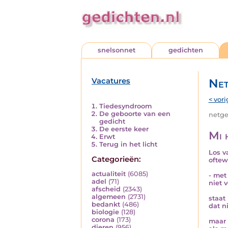
snelsonnet
gedichten
Vacatures
Net
< vori
Tiedesyndroom
De geboorte van een
netged
gedicht
De eerste keer
Mi 
Erwt
Terug in het licht
Los v
Categorieën:
oftew
actualiteit
(6085)
- met
adel
(71)
niet 
afscheid
(2343)
algemeen
(2731)
staat
bedankt
(486)
dat n
biologie
(128)
corona
(173)
maar 
dieren
(956)