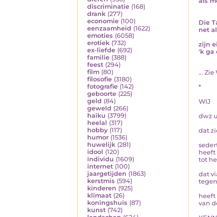
als m
discriminatie
(168)
drank
(277)
economie
(100)
Die T
eenzaamheid
(1622)
net a
emoties
(6058)
erotiek
(732)
zijn e
ex-liefde
(692)
'k ga
familie
(388)
feest
(294)
film
(80)
... Z
filosofie
(3180)
fotografie
(142)
*
geboorte
(225)
geld
(84)
WIJ
geweld
(266)
haiku
(3799)
dwz u
heelal
(317)
hobby
(117)
dat z
humor
(1536)
huwelijk
(281)
seder
idool
(120)
heeft
individu
(1609)
tot h
internet
(100)
jaargetijden
(1863)
dat v
kerstmis
(594)
tegen
kinderen
(925)
klimaat
(26)
heeft 
koningshuis
(87)
van d
kunst
(742)