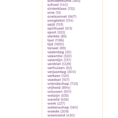
schilderkunst
(365)
school
(140)
sinterklaas
(132)
sms
(15)
snelsonnet
(967)
songtekst
(124)
spijt
(153)
spiritueel
(513)
sport
(522)
sterkte
(85)
taal
(1186)
tijd
(1830)
toneel
(89)
vaderdag
(30)
vakantie
(320)
valentijn
(137)
verdriet
(1229)
verhuizen
(62)
verjaardag
(300)
verkeer
(120)
voedsel
(167)
vriendschap
(723)
vrijheid
(894)
vrouwen
(501)
welzijn
(535)
wereld
(636)
werk
(227)
wetenschap
(160)
woede
(208)
woonoord
(430)