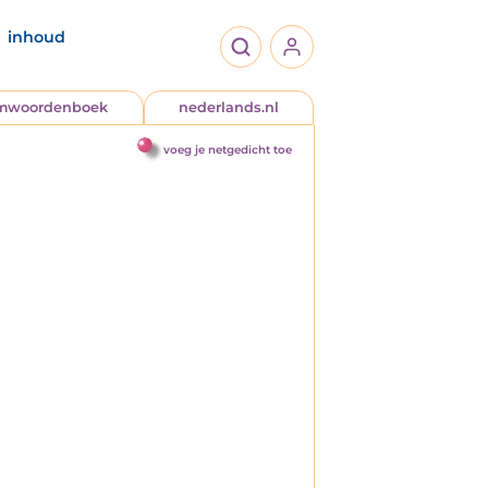
inhoud
jmwoordenboek
nederlands.nl
voeg je netgedicht toe