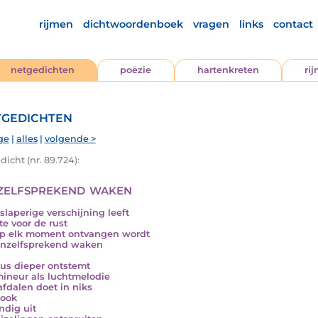
rijmen
dichtwoordenboek
vragen
links
contact
netgedichten
poëzie
hartenkreten
ri
gedichten
ge
|
alles
|
volgende >
icht (nr. 89.724):
zelfsprekend waken
slaperige verschijning leeft
lte voor de rust
p elk moment ontvangen wordt
anzelfsprekend waken
us dieper ontstemt
ineur als luchtmelodie
fdalen doet in niks
 ook
ndig uit