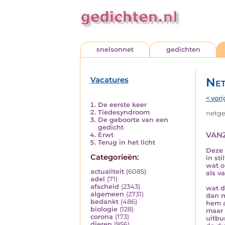
snelsonnet
gedichten
Vacatures
Net
< vori
De eerste keer
Tiedesyndroom
netged
De geboorte van een
gedicht
van
Erwt
Terug in het licht
Deze 
Categorieën:
in sti
wat o
actualiteit
(6085)
als v
adel
(71)
afscheid
(2343)
wat d
algemeen
(2731)
dan m
bedankt
(486)
hem a
biologie
(128)
maar
corona
(173)
uitbu
dieren
(956)