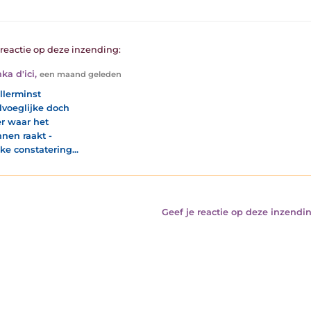
1 reactie op deze inzending:
ka d'ici
,
een maand geleden
llerminst
voeglijke doch
er waar het
nnen raakt -
jke constatering...
Geef je reactie op deze inzendin