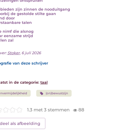
izelingen ontspruiten
 bieden zijn zinnen de nooduitgang
oorbij de gestolde stilte gaan
nd door
rstaanbare talen
de nimf die alsnog
ar eenzame strijd
len zal
ver:
Stoker
, 6 juli 2026
grafie van deze schrijver
atst in de categorie:
taal
nvermijdelijkheid
(on)bewustzijn
1.3 met 3 stemmen
88
deel als afbeelding