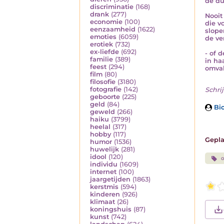
de du
discriminatie
(168)
drank
(277)
Nooit
economie
(100)
die v
eenzaamheid
(1622)
slope
emoties
(6059)
de ve
erotiek
(732)
ex-liefde
(692)
- of 
familie
(389)
in ha
feest
(294)
omval
film
(80)
filosofie
(3180)
fotografie
(142)
Schrij
geboorte
(225)
geld
(84)
Bio
geweld
(266)
haiku
(3799)
heelal
(317)
hobby
(117)
Gepla
humor
(1536)
huwelijk
(281)
idool
(120)
o
individu
(1609)
internet
(100)
jaargetijden
(1863)
kerstmis
(594)
kinderen
(926)
klimaat
(26)
koningshuis
(87)
kunst
(742)