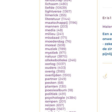
landschap
(624)
lichaam
(480)
liefde
(10639)
lightverse
(1367)
limerick
(355)
Er is 
literatuur
(1144)
maatschappij
(1196)
mannen
(203)
Malen
media
(48)
Een a
milieu
(241)
misdaad
(171)
onwel
moederdag
(76)
- zek
moraal
(508)
de zi
muziek
(789)
mystiek
(971)
pijnli
natuur
(3870)
ollekebolleke
(246)
oorlog
(1037)
ouders
(403)
overig
(3185)
overlijden
(1510)
partner
(249)
pesten
(68)
planten
(130)
poesiealbum
(18)
politiek
(491)
psychologie
(4384)
rampen
(201)
reizen
(657)
religie
(1567)