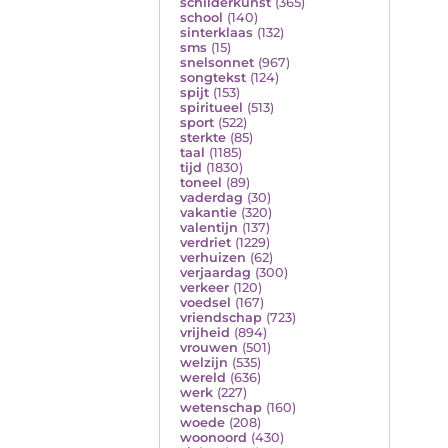
schilderkunst
(365)
school
(140)
sinterklaas
(132)
sms
(15)
snelsonnet
(967)
songtekst
(124)
spijt
(153)
spiritueel
(513)
sport
(522)
sterkte
(85)
taal
(1185)
tijd
(1830)
toneel
(89)
vaderdag
(30)
vakantie
(320)
valentijn
(137)
verdriet
(1229)
verhuizen
(62)
verjaardag
(300)
verkeer
(120)
voedsel
(167)
vriendschap
(723)
vrijheid
(894)
vrouwen
(501)
welzijn
(535)
wereld
(636)
werk
(227)
wetenschap
(160)
woede
(208)
woonoord
(430)