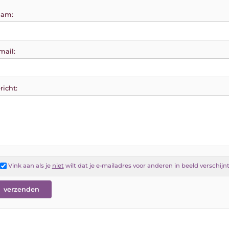
am:
mail:
richt:
Vink aan als je
niet
wilt dat je e-mailadres voor anderen in beeld verschijn