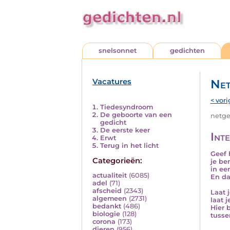
snelsonnet
gedichten
Vacatures
Net
< vori
Tiedesyndroom
De geboorte van een
netged
gedicht
De eerste keer
Inte
Erwt
Terug in het licht
Geef 
Categorieën:
je be
in ee
actualiteit
(6085)
En da
adel
(71)
afscheid
(2343)
Laat 
algemeen
(2731)
laat 
bedankt
(486)
Hier b
biologie
(128)
tuss
corona
(173)
dieren
(956)