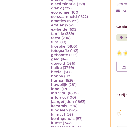
discriminatie
(168)
Schrij
drank
(277)
bu
economie
(100)
eenzaamheid
(1622)
emoties
(6059)
erotiek
(732)
Gepla
ex-liefde
(692)
familie
(389)
a
feest
(294)
film
(80)
filosofie
(3180)
fotografie
(142)
geboorte
(225)
geld
(84)
geweld
(266)
haiku
(3799)
heelal
(317)
hobby
(117)
humor
(1536)
huwelijk
(281)
idool
(120)
individu
(1609)
Er zi
internet
(100)
jaargetijden
(1863)
kerstmis
(594)
kinderen
(925)
klimaat
(26)
koningshuis
(87)
kunst
(742)