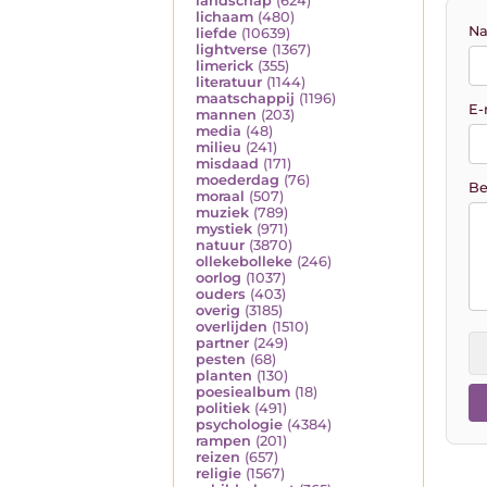
landschap
(624)
lichaam
(480)
Na
liefde
(10639)
lightverse
(1367)
limerick
(355)
literatuur
(1144)
maatschappij
(1196)
E-
mannen
(203)
media
(48)
milieu
(241)
misdaad
(171)
moederdag
(76)
Be
moraal
(507)
muziek
(789)
mystiek
(971)
natuur
(3870)
ollekebolleke
(246)
oorlog
(1037)
ouders
(403)
overig
(3185)
overlijden
(1510)
partner
(249)
pesten
(68)
planten
(130)
poesiealbum
(18)
politiek
(491)
psychologie
(4384)
rampen
(201)
reizen
(657)
religie
(1567)