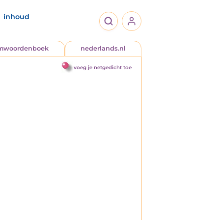
inhoud
jmwoordenboek
nederlands.nl
voeg je netgedicht toe