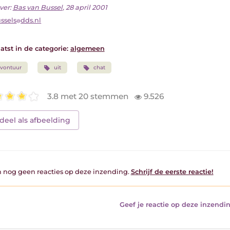
ver:
Bas van Bussel
, 28 april 2001
ssels
dds.nl
atst in de categorie:
algemeen
vontuur
uit
chat
3.8 met 20 stemmen
9.526
deel als afbeelding
jn nog geen reacties op deze inzending.
Schrijf de eerste reactie!
Geef je reactie op deze inzendin