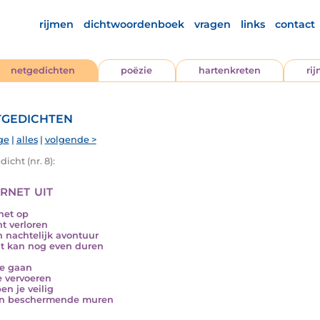
rijmen
dichtwoordenboek
vragen
links
contact
netgedichten
poëzie
hartenkreten
ri
gedichten
ge
|
alles
|
volgende >
icht (nr. 8):
rnet uit
het op
nt verloren
n nachtelijk avontuur
t kan nog even duren
je gaan
je vervoeren
en je veilig
en beschermende muren