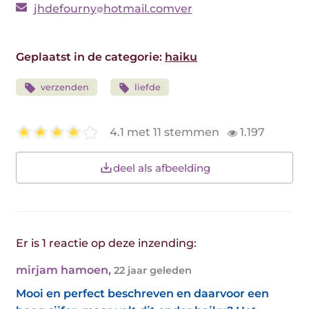
jhdefourny
hotmail.comver
Geplaatst in de categorie:
haiku
verzenden
liefde
4.1 met 11 stemmen
1.197
deel als afbeelding
Er is 1 reactie op deze inzending:
mirjam hamoen
,
22 jaar geleden
Mooi en perfect beschreven en daarvoor een