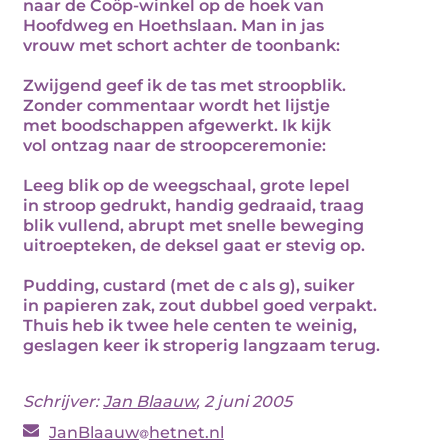
naar de Coöp-winkel op de hoek van
Hoofdweg en Hoethslaan. Man in jas
vrouw met schort achter de toonbank:
Zwijgend geef ik de tas met stroopblik.
Zonder commentaar wordt het lijstje
met boodschappen afgewerkt. Ik kijk
vol ontzag naar de stroopceremonie:
Leeg blik op de weegschaal, grote lepel
in stroop gedrukt, handig gedraaid, traag
blik vullend, abrupt met snelle beweging
uitroepteken, de deksel gaat er stevig op.
Pudding, custard (met de c als g), suiker
in papieren zak, zout dubbel goed verpakt.
Thuis heb ik twee hele centen te weinig,
geslagen keer ik stroperig langzaam terug.
Schrijver:
Jan Blaauw
, 2 juni 2005
JanBlaauw
hetnet.nl