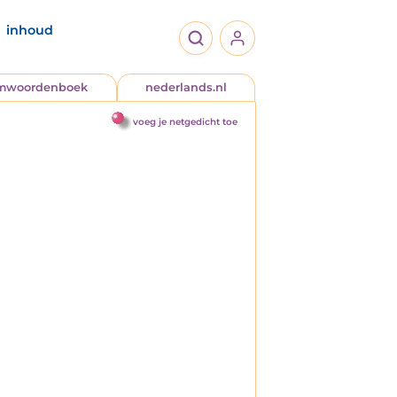
inhoud
jmwoordenboek
nederlands.nl
voeg je netgedicht toe