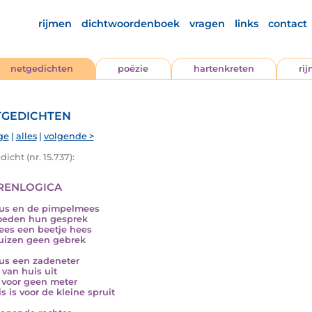
rijmen
dichtwoordenboek
vragen
links
contact
netgedichten
poëzie
hartenkreten
ri
gedichten
ge
|
alles
|
volgende >
icht (nr. 15.737):
renlogica
us en de pimpelmees
oeden hun gesprek
es een beetje hees
uizen geen gebrek
s een zadeneter
 van huis uit
 voor geen meter
s is voor de kleine spruit