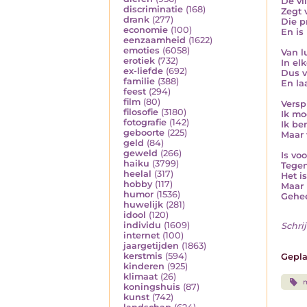
De vl
discriminatie
(168)
Zegt 
drank
(277)
Die p
economie
(100)
En is
eenzaamheid
(1622)
emoties
(6058)
Van l
erotiek
(732)
In el
ex-liefde
(692)
Dus v
familie
(388)
En la
feest
(294)
film
(80)
Versp
filosofie
(3180)
Ik mo
fotografie
(142)
Ik be
geboorte
(225)
Maar 
geld
(84)
geweld
(266)
Is vo
haiku
(3799)
Tege
heelal
(317)
Het i
hobby
(117)
Maar 
humor
(1536)
Gehee
huwelijk
(281)
idool
(120)
individu
(1609)
Schrij
internet
(100)
jaargetijden
(1863)
kerstmis
(594)
Gepla
kinderen
(925)
klimaat
(26)
koningshuis
(87)
kunst
(742)