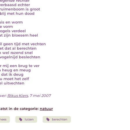
iegende rechter
verbaasd echter
ruimenboom is groot
 blij met hun dood
uis en worm
ke vorm
ogels verdeel
at zijn bloesem heel
il geen tijd met vechten
et dat al berechten
n wel razend snel
vogelnijd beslechten
or mij een brug te ver
n heug en meug
s dat ik deug
u moet het zelf
l uitvechten
ver:
Rikus Kiers
, 7 mei 2007
atst in de categorie:
natuur
mees
luizen
berechten