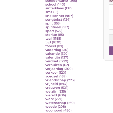
schilderkunst
(365)
Be
school
(140)
sinterklaas
(132)
sms
(15)
snelsonnet
(967)
songtekst
(124)
spijt
(153)
spiritueel
(513)
sport
(522)
sterkte
(85)
taal
(1185)
tijd
(1830)
toneel
(89)
vaderdag
(30)
vakantie
(320)
valentijn
(137)
verdriet
(1229)
verhuizen
(62)
verjaardag
(300)
verkeer
(120)
voedsel
(167)
vriendschap
(723)
vrijheid
(894)
vrouwen
(501)
welzijn
(535)
wereld
(636)
werk
(227)
wetenschap
(160)
woede
(208)
woonoord
(430)