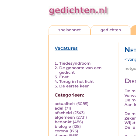
snelsonnet
gedichten
Vacatures
Net
< vori
Tiedesyndroom
De geboorte van een
netged
gedicht
Erwt
Die
Terug in het licht
De eerste keer
De m
Categorieën:
Verw
De me
actualiteit
(6085)
Aan l
adel
(71)
afscheid
(2343)
De mu
algemeen
(2731)
Zeker
bedankt
(486)
Wijkt
biologie
(128)
De lui
corona
(173)
dieren
(956)