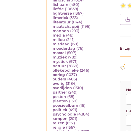
landschap
(624)
lichaam
(480)
liefde
(10638)
lightverse
(1367)
limerick
(355)
literatuur
(1144)
maatschappij
(1196)
mannen
(203)
media
(48)
milieu
(241)
misdaad
(171)
moederdag
(76)
Er zi
moraal
(507)
muziek
(789)
mystiek
(971)
natuur
(3869)
ollekebolleke
(246)
oorlog
(1037)
ouders
(403)
overig
(3184)
overlijden
(1510)
Na
partner
(249)
pesten
(68)
planten
(130)
poesiealbum
(18)
politiek
(491)
E-
psychologie
(4384)
rampen
(201)
reizen
(657)
religie
(1567)