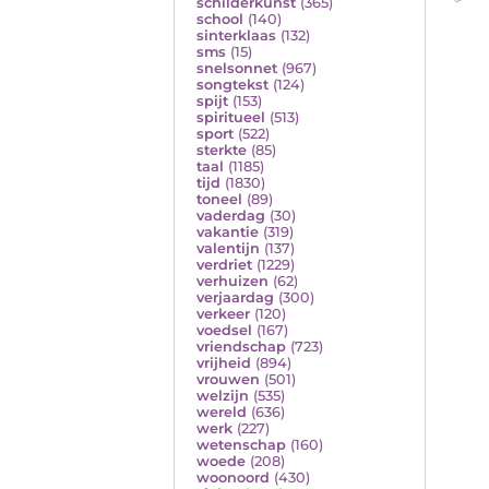
schilderkunst
(365)
school
(140)
sinterklaas
(132)
sms
(15)
snelsonnet
(967)
songtekst
(124)
spijt
(153)
spiritueel
(513)
sport
(522)
sterkte
(85)
taal
(1185)
tijd
(1830)
toneel
(89)
vaderdag
(30)
vakantie
(319)
valentijn
(137)
verdriet
(1229)
verhuizen
(62)
verjaardag
(300)
verkeer
(120)
voedsel
(167)
vriendschap
(723)
vrijheid
(894)
vrouwen
(501)
welzijn
(535)
wereld
(636)
werk
(227)
wetenschap
(160)
woede
(208)
woonoord
(430)