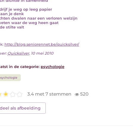
ich dichtte in samenheid
 drijf je weg op leeg papier
k aan je denk
hten dwalen naar een verloren welzijn
weten waar de weg heen gaat
e stilte valt
ok:
http://blog.seniorennet.be/quicksilver/
ver:
Quicksilver
, 10 mei 2010
atst in de categorie:
psychologie
sychologie
3.4 met 7 stemmen
520
deel als afbeelding