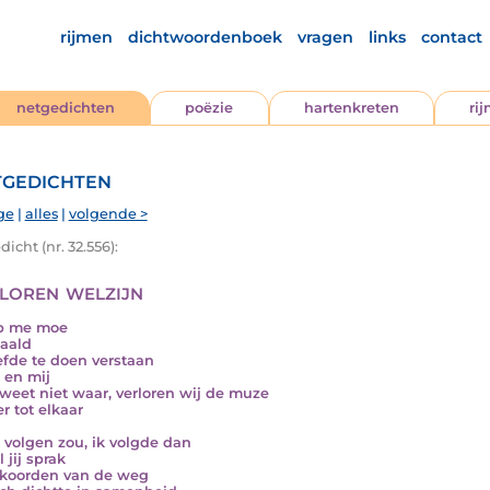
rijmen
dichtwoordenboek
vragen
links
contact
netgedichten
poëzie
hartenkreten
ri
gedichten
ge
|
alles
|
volgende >
icht (nr. 32.556):
loren welzijn
eb me moe
aald
efde te doen verstaan
u en mij
weet niet waar, verloren wij de muze
r tot elkaar
k volgen zou, ik volgde dan
l jij sprak
koorden van de weg