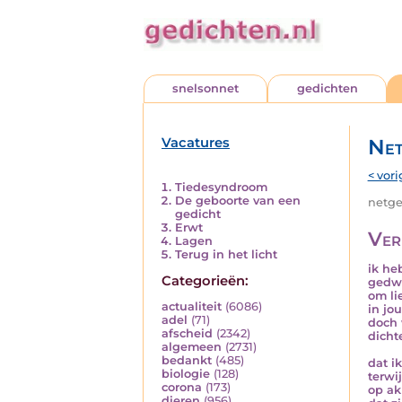
snelsonnet
gedichten
Vacatures
Net
< vori
Tiedesyndroom
De geboorte van een
netged
gedicht
Erwt
Ver
Lagen
Terug in het licht
ik h
Categorieën:
gedw
om li
actualiteit
(6086)
in jo
adel
(71)
doch 
afscheid
(2342)
dichte
algemeen
(2731)
bedankt
(485)
dat i
biologie
(128)
terwij
corona
(173)
op ak
dieren
(956)