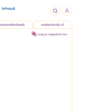
inhoud
jmwoordenboek
nederlands.nl
voeg je netgedicht toe