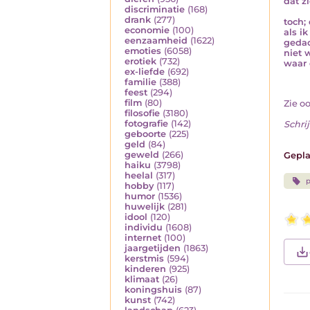
dat z
discriminatie
(168)
drank
(277)
toch;
economie
(100)
als i
eenzaamheid
(1622)
gedac
emoties
(6058)
niet 
erotiek
(732)
waar d
ex-liefde
(692)
familie
(388)
feest
(294)
film
(80)
Zie o
filosofie
(3180)
fotografie
(142)
Schrij
geboorte
(225)
geld
(84)
geweld
(266)
Gepla
haiku
(3798)
heelal
(317)
p
hobby
(117)
humor
(1536)
huwelijk
(281)
idool
(120)
individu
(1608)
internet
(100)
jaargetijden
(1863)
kerstmis
(594)
kinderen
(925)
klimaat
(26)
koningshuis
(87)
kunst
(742)