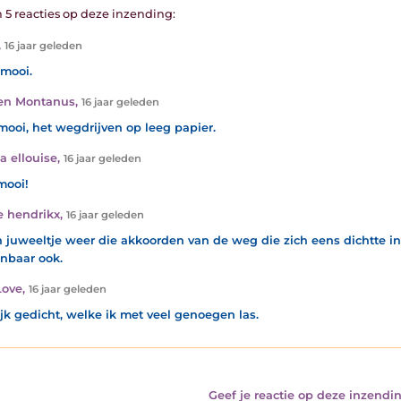
n 5 reacties op deze inzending:
,
16 jaar geleden
mooi.
en Montanus
,
16 jaar geleden
mooi, het wegdrijven op leeg papier.
a ellouise
,
16 jaar geleden
mooi!
e hendrikx
,
16 jaar geleden
n juweeltje weer die akkoorden van de weg die zich eens dichtte in 
nbaar ook.
Love
,
16 jaar geleden
ijk gedicht, welke ik met veel genoegen las.
Geef je reactie op deze inzendin