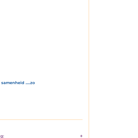
samenheid .....zo
g: