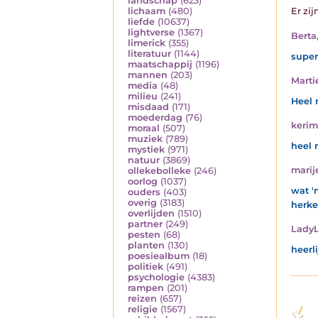
landschap
(623)
lichaam
(480)
Er zij
liefde
(10637)
lightverse
(1367)
Berta
limerick
(355)
literatuur
(1144)
super
maatschappij
(1196)
mannen
(203)
Marti
media
(48)
milieu
(241)
Heel 
misdaad
(171)
moederdag
(76)
kerim
moraal
(507)
muziek
(789)
heel 
mystiek
(971)
natuur
(3869)
marij
ollekebolleke
(246)
oorlog
(1037)
wat '
ouders
(403)
overig
(3183)
herke
overlijden
(1510)
partner
(249)
Lady
pesten
(68)
planten
(130)
heerl
poesiealbum
(18)
politiek
(491)
psychologie
(4383)
rampen
(201)
reizen
(657)
religie
(1567)