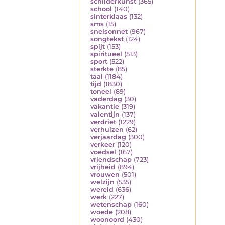
schilderkunst
(365)
school
(140)
sinterklaas
(132)
sms
(15)
snelsonnet
(967)
songtekst
(124)
spijt
(153)
spiritueel
(513)
sport
(522)
sterkte
(85)
taal
(1184)
tijd
(1830)
toneel
(89)
vaderdag
(30)
vakantie
(319)
valentijn
(137)
verdriet
(1229)
verhuizen
(62)
verjaardag
(300)
verkeer
(120)
voedsel
(167)
vriendschap
(723)
vrijheid
(894)
vrouwen
(501)
welzijn
(535)
wereld
(636)
werk
(227)
wetenschap
(160)
woede
(208)
woonoord
(430)