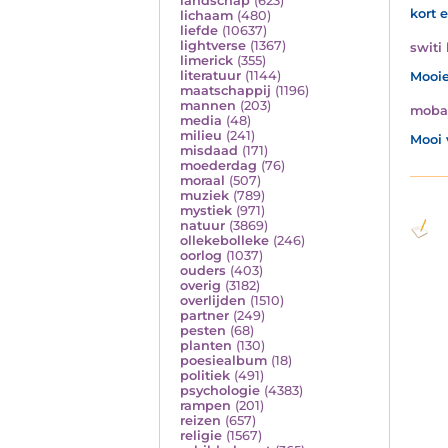
landschap
(623)
kort 
lichaam
(480)
liefde
(10637)
lightverse
(1367)
switi 
limerick
(355)
literatuur
(1144)
Mooie
maatschappij
(1196)
mannen
(203)
moba
media
(48)
milieu
(241)
Mooi 
misdaad
(171)
moederdag
(76)
moraal
(507)
muziek
(789)
mystiek
(971)
natuur
(3869)
ollekebolleke
(246)
oorlog
(1037)
ouders
(403)
overig
(3182)
overlijden
(1510)
partner
(249)
pesten
(68)
planten
(130)
poesiealbum
(18)
politiek
(491)
psychologie
(4383)
rampen
(201)
reizen
(657)
religie
(1567)