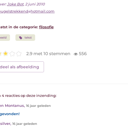
ver:
Joke Bot
, 2 juni 2010
eugelstrekkend
hotmail.com
atst in de categorie:
filosofie
eeld
tekst
2.9 met 10 stemmen
556
deel als afbeelding
n 4 reacties op deze inzending:
en Montanus
,
16 jaar geleden
gevonden!
silver
,
16 jaar geleden