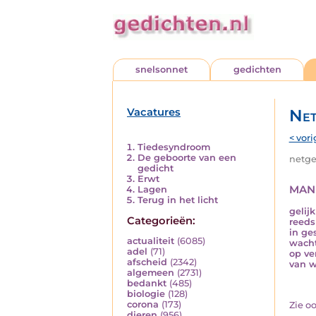
snelsonnet
gedichten
Vacatures
Net
< vori
Tiedesyndroom
De geboorte van een
netged
gedicht
Erwt
mani
Lagen
Terug in het licht
gelij
Categorieën:
reeds
in ge
actualiteit
(6085)
wacht
adel
(71)
op ve
afscheid
(2342)
van w
algemeen
(2731)
bedankt
(485)
biologie
(128)
corona
(173)
Zie o
dieren
(956)