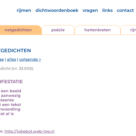
rijmen
dichtwoordenboek
vragen
links
contact
netgedichten
poëzie
hartenkreten
ri
gedichten
ge
|
alles
|
volgende >
icht (nr. 33.005):
festatie
k een beeld
 aanwezig
steente
 een tekst
rwoording
at al is
ok:
http://jokebot.web-log.nl