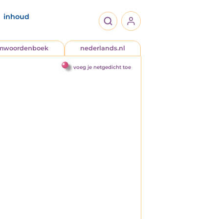
inhoud
jmwoordenboek
nederlands.nl
voeg je netgedicht toe