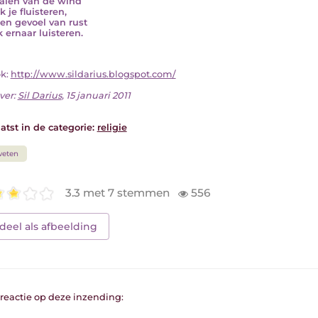
aien van de wind
k je fluisteren,
en gevoel van rust
ik ernaar luisteren.
ok:
http://www.sildarius.blogspot.com/
ver:
Sil Darius
, 15 januari 2011
atst in de categorie:
religie
weten
3.3 met 7 stemmen
556
deel als afbeelding
1 reactie op deze inzending: