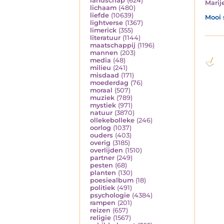
landschap
(624)
Marij
lichaam
(480)
liefde
(10639)
Mooi 
lightverse
(1367)
limerick
(355)
literatuur
(1144)
maatschappij
(1196)
mannen
(203)
media
(48)
milieu
(241)
misdaad
(171)
moederdag
(76)
moraal
(507)
muziek
(789)
mystiek
(971)
natuur
(3870)
ollekebolleke
(246)
oorlog
(1037)
ouders
(403)
overig
(3185)
overlijden
(1510)
partner
(249)
pesten
(68)
planten
(130)
poesiealbum
(18)
politiek
(491)
psychologie
(4384)
rampen
(201)
reizen
(657)
religie
(1567)