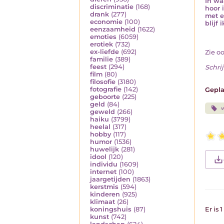
In wa
discriminatie
(168)
hoor i
drank
(277)
met e
economie
(100)
blijf 
eenzaamheid
(1622)
emoties
(6059)
erotiek
(732)
ex-liefde
(692)
Zie o
familie
(389)
feest
(294)
Schrij
film
(80)
filosofie
(3180)
fotografie
(142)
Gepla
geboorte
(225)
geld
(84)
geweld
(266)
haiku
(3799)
heelal
(317)
hobby
(117)
humor
(1536)
huwelijk
(281)
idool
(120)
individu
(1609)
internet
(100)
jaargetijden
(1863)
kerstmis
(594)
kinderen
(925)
klimaat
(26)
koningshuis
(87)
Er is 
kunst
(742)