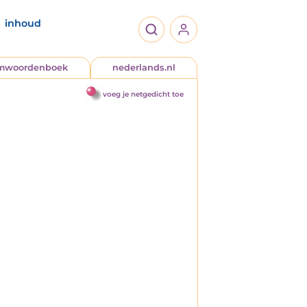
inhoud
jmwoordenboek
nederlands.nl
voeg je netgedicht toe