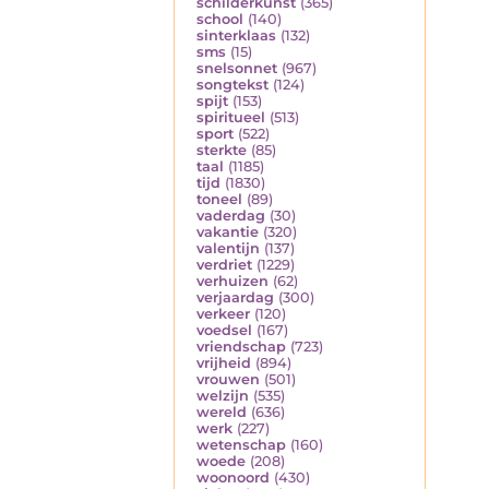
schilderkunst
(365)
school
(140)
sinterklaas
(132)
sms
(15)
snelsonnet
(967)
songtekst
(124)
spijt
(153)
spiritueel
(513)
sport
(522)
sterkte
(85)
taal
(1185)
tijd
(1830)
toneel
(89)
vaderdag
(30)
vakantie
(320)
valentijn
(137)
verdriet
(1229)
verhuizen
(62)
verjaardag
(300)
verkeer
(120)
voedsel
(167)
vriendschap
(723)
vrijheid
(894)
vrouwen
(501)
welzijn
(535)
wereld
(636)
werk
(227)
wetenschap
(160)
woede
(208)
woonoord
(430)