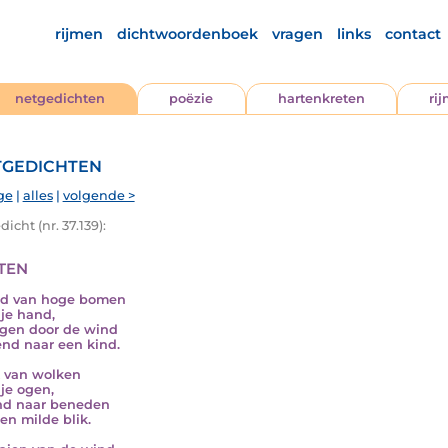
rijmen
dichtwoordenboek
vragen
links
contact
netgedichten
poëzie
hartenkreten
ri
gedichten
ge
|
alles
|
volgende >
icht (nr. 37.139):
ten
ad van hoge bomen
 je hand,
gen door de wind
nd naar een kind.
t van wolken
 je ogen,
nd naar beneden
en milde blik.