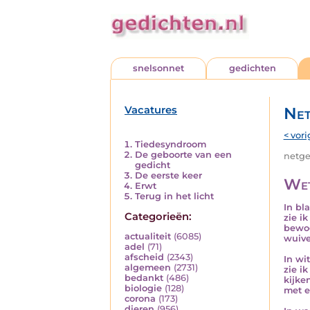
snelsonnet
gedichten
Vacatures
Net
< vori
Tiedesyndroom
De geboorte van een
netged
gedicht
De eerste keer
We
Erwt
Terug in het licht
In bl
Categorieën:
zie ik
bewo
actualiteit
(6085)
wuive
adel
(71)
afscheid
(2343)
In wi
algemeen
(2731)
zie ik
bedankt
(486)
kijke
biologie
(128)
met e
corona
(173)
dieren
(956)