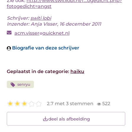
Zie ook:
http://www.switilobi.nl/f...ogedicht.php?
fotogedicht=angst
Schrijver:
switi lobi
Inzender: Anja Visser, 16 december 2011
acm.visser
quicknet.nl
Biografie van deze schrijver
Geplaatst in de categorie:
haiku
senryu
2.7 met 3 stemmen
522
deel als afbeelding