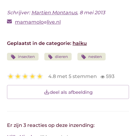
Schrijver:
Martien Montanus
, 8 mei 2013
mamamolo
live.nl
Geplaatst in de categorie:
haiku
insecten
dieren
nesten
4.8 met 5 stemmen
593
deel als afbeelding
Er zijn 3 reacties op deze inzending: