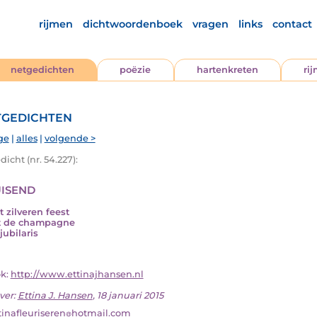
rijmen
dichtwoordenboek
vragen
links
contact
netgedichten
poëzie
hartenkreten
ri
gedichten
ge
|
alles
|
volgende >
icht (nr. 54.227):
isend
t zilveren feest
t de champagne
jubilaris
ok:
http://www.ettinajhansen.nl
ver:
Ettina J. Hansen
, 18 januari 2015
tinafleuriseren
hotmail.com