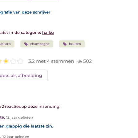
grafie van deze schrijver
atst in de categorie:
haiku
ubilaris
champagne
bruisen
3.2 met 4 stemmen
502
deel als afbeelding
n 2 reacties op deze inzending:
te
,
12 jaar geleden
en grappig die laatste zin.
_
,
12 jaar geleden