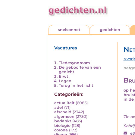
snelsonnet
gedichten
Vacatures
Net
< vori
Tiedesyndroom
De geboorte van een
netged
gedicht
Erwt
Bru
Lagen
Terug in het licht
op he
Categorieën:
bruis
in de 
actualiteit
(6085)
adel
(71)
afscheid
(2342)
algemeen
(2730)
Zie o
bedankt
(485)
biologie
(128)
Schrij
corona
(173)
et
dieren
(956)