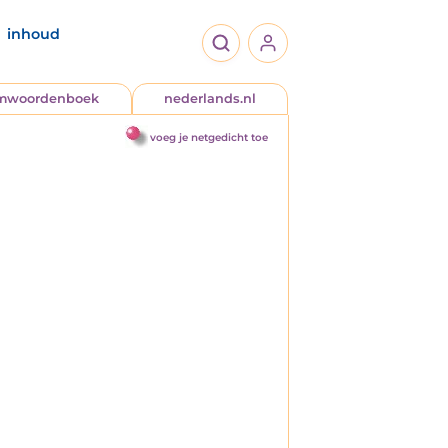
inhoud
jmwoordenboek
nederlands.nl
voeg je netgedicht toe