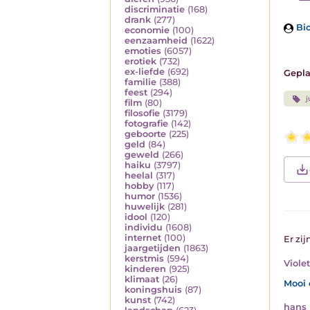
discriminatie
(168)
drank
(277)
Bio
economie
(100)
eenzaamheid
(1622)
emoties
(6057)
erotiek
(732)
ex-liefde
(692)
Gepla
familie
(388)
feest
(294)
j
film
(80)
filosofie
(3179)
fotografie
(142)
geboorte
(225)
geld
(84)
geweld
(266)
haiku
(3797)
heelal
(317)
hobby
(117)
humor
(1536)
huwelijk
(281)
idool
(120)
individu
(1608)
internet
(100)
Er zij
jaargetijden
(1863)
kerstmis
(594)
Violet
kinderen
(925)
klimaat
(26)
Mooi 
koningshuis
(87)
kunst
(742)
hans