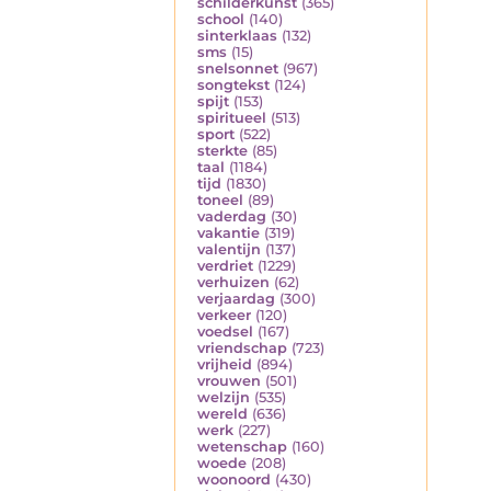
schilderkunst
(365)
school
(140)
sinterklaas
(132)
sms
(15)
snelsonnet
(967)
songtekst
(124)
spijt
(153)
spiritueel
(513)
sport
(522)
sterkte
(85)
taal
(1184)
tijd
(1830)
toneel
(89)
vaderdag
(30)
vakantie
(319)
valentijn
(137)
verdriet
(1229)
verhuizen
(62)
verjaardag
(300)
verkeer
(120)
voedsel
(167)
vriendschap
(723)
vrijheid
(894)
vrouwen
(501)
welzijn
(535)
wereld
(636)
werk
(227)
wetenschap
(160)
woede
(208)
woonoord
(430)