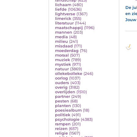
landschap
(623)
lichaam
(480)
De ju
liefde
(10636)
en zi
lightverse
(1367)
limerick
(355)
Jouw 
literatuur
(1144)
maatschappij
(1196)
mannen
(203)
media
(48)
milieu
(241)
misdaad
(171)
moederdag
(76)
moraal
(507)
muziek
(789)
mystiek
(971)
natuur
(3869)
ollekebolleke
(246)
oorlog
(1037)
ouders
(403)
overig
(3182)
overlijden
(1510)
partner
(249)
pesten
(68)
planten
(130)
poesiealbum
(18)
politiek
(491)
psychologie
(4383)
rampen
(201)
reizen
(657)
religie
(1567)