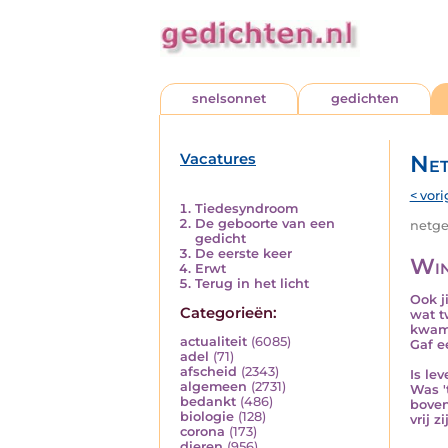
snelsonnet
gedichten
Vacatures
Net
< vori
Tiedesyndroom
De geboorte van een
netged
gedicht
De eerste keer
Win
Erwt
Terug in het licht
Ook j
Categorieën:
wat t
kwam 
actualiteit
(6085)
Gaf e
adel
(71)
afscheid
(2343)
Is lev
algemeen
(2731)
Was '
bedankt
(486)
boven
biologie
(128)
vrij z
corona
(173)
dieren
(956)