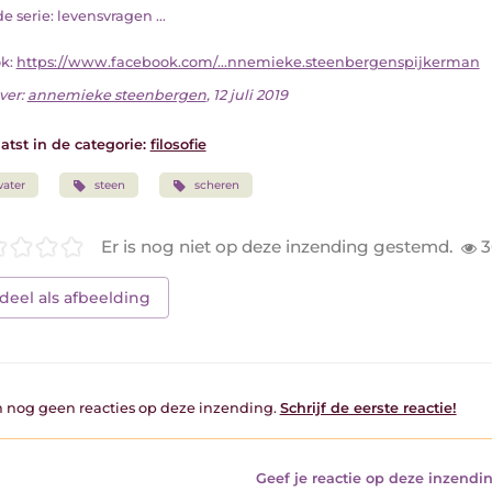
t de serie: levensvragen ...
ok:
https://www.facebook.com/...nnemieke.steenbergenspijkerman
ver:
annemieke steenbergen
, 12 juli 2019
atst in de categorie:
filosofie
ater
steen
scheren
Er is nog niet op deze inzending gestemd.
3
deel als afbeelding
jn nog geen reacties op deze inzending.
Schrijf de eerste reactie!
Geef je reactie op deze inzendin