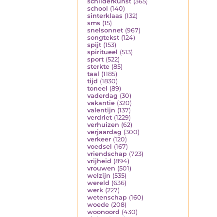
schilderkunst
(365)
school
(140)
sinterklaas
(132)
sms
(15)
snelsonnet
(967)
songtekst
(124)
spijt
(153)
spiritueel
(513)
sport
(522)
sterkte
(85)
taal
(1185)
tijd
(1830)
toneel
(89)
vaderdag
(30)
vakantie
(320)
valentijn
(137)
verdriet
(1229)
verhuizen
(62)
verjaardag
(300)
verkeer
(120)
voedsel
(167)
vriendschap
(723)
vrijheid
(894)
vrouwen
(501)
welzijn
(535)
wereld
(636)
werk
(227)
wetenschap
(160)
woede
(208)
woonoord
(430)