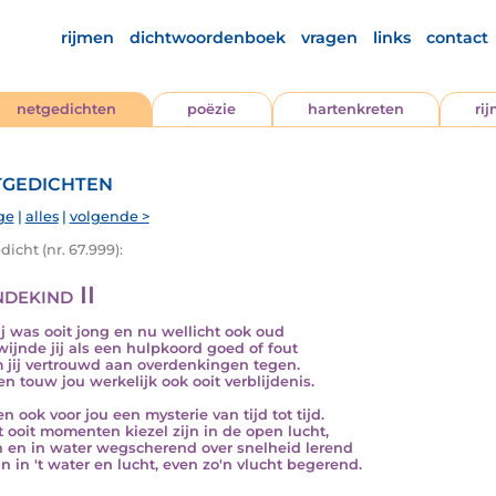
rijmen
dichtwoordenboek
vragen
links
contact
netgedichten
poëzie
hartenkreten
ri
gedichten
ge
|
alles
|
volgende >
icht (nr. 67.999):
dekind II
ij was ooit jong en nu wellicht ook oud
wijnde jij als een hulpkoord goed of fout
jij vertrouwd aan overdenkingen tegen.
en touw jou werkelijk ook ooit verblijdenis.
en ook voor jou een mysterie van tijd tot tijd.
t ooit momenten kiezel zijn in de open lucht,
 en in water wegscherend over snelheid lerend
ijn in 't water en lucht, even zo'n vlucht begerend.