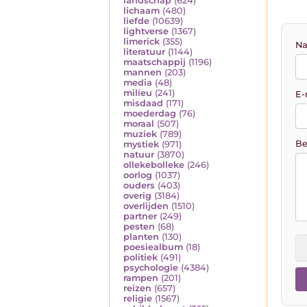
landschap
(624)
lichaam
(480)
liefde
(10639)
lightverse
(1367)
limerick
(355)
Na
literatuur
(1144)
maatschappij
(1196)
mannen
(203)
media
(48)
milieu
(241)
E-
misdaad
(171)
moederdag
(76)
moraal
(507)
muziek
(789)
Be
mystiek
(971)
natuur
(3870)
ollekebolleke
(246)
oorlog
(1037)
ouders
(403)
overig
(3184)
overlijden
(1510)
partner
(249)
pesten
(68)
planten
(130)
poesiealbum
(18)
politiek
(491)
psychologie
(4384)
rampen
(201)
reizen
(657)
religie
(1567)