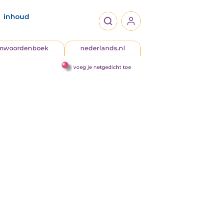
inhoud
jmwoordenboek
nederlands.nl
voeg je netgedicht toe