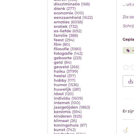
discriminatie
(168)
... ui
drank
(277)
economie
(100)
Zie o
eenzaamheid
(1622)
emoties
(6058)
Schrij
erotiek
(732)
ex-liefde
(692)
familie
(388)
Gepla
feest
(294)
film
(80)
filosofie
(3180)
w
fotografie
(142)
geboorte
(225)
geld
(84)
geweld
(266)
haiku
(3799)
heelal
(317)
hobby
(117)
humor
(1536)
huwelijk
(281)
idool
(120)
individu
(1609)
internet
(100)
jaargetijden
(1863)
Er zi
kerstmis
(594)
kinderen
(925)
klimaat
(26)
koningshuis
(87)
kunst
(742)