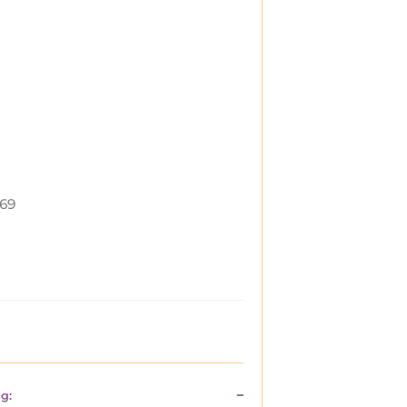
69
g: