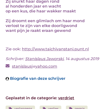
Zij snurkt haar dagen rond
al honderden jaar en wacht
op een kus, die haar wakker maakt
Zij droomt een glimlach om haar mond
verlost te zijn van elke doorligwond
want pijn je raakt eraan gewend
Zie ook:
http://www.taichivanstani.punt.nl
Schrijver:
Stanislaus Jaworski
, 14 augustus 2019
stanislausj
yahoo.com
Biografie van deze schrijver
Geplaatst in de categorie:
verdriet
verlangens
verlies
gemis