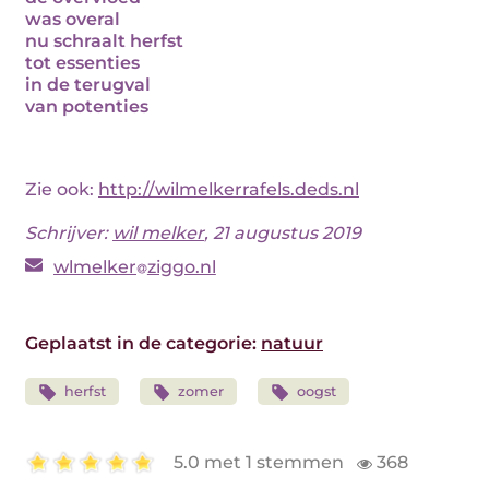
was overal
nu schraalt herfst
tot essenties
in de terugval
van potenties
Zie ook:
http://wilmelkerrafels.deds.nl
Schrijver:
wil melker
, 21 augustus 2019
wlmelker
ziggo.nl
Geplaatst in de categorie:
natuur
herfst
zomer
oogst
5.0 met 1 stemmen
368