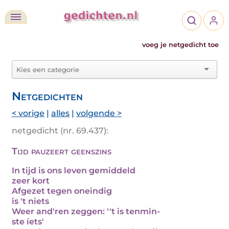
voeg je netgedicht toe
Netgedichten
< vorige
|
alles
|
volgende >
netgedicht (nr. 69.437):
Tijd pauzeert geenszins
In tijd is ons leven gemiddeld
zeer kort
Afgezet tegen oneindig
is 't niets
Weer and'ren zeggen: ''t is tenmin-
ste íets'