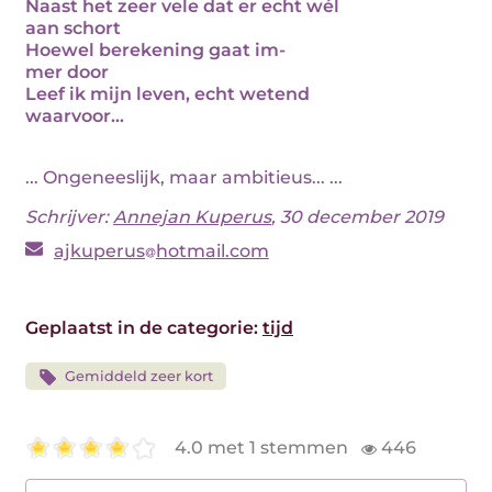
Naast het zeer vele dat er echt wél
aan schort
Hoewel berekening gaat im-
mer door
Leef ik mijn leven, echt wetend
waarvoor...
... Ongeneeslijk, maar ambitieus... ...
Schrijver:
Annejan Kuperus
, 30 december 2019
ajkuperus
hotmail.com
Geplaatst in de categorie:
tijd
Gemiddeld zeer kort
4.0 met 1 stemmen
446