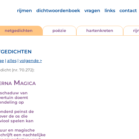
rijmen
dichtwoordenboek
vragen
links
contact
netgedichten
poëzie
hartenkreten
ri
gedichten
ge
|
alles
|
volgende >
icht (nr. 70.272):
erna Magica
 schaduw van
vertuin doemt
endeling op
nderd peinst de
over de os die
 viool spelen kan
uur en magische
chrijft een nachtelijke