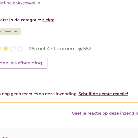
seline.bakx
xs4all.nl
atst in de categorie:
ziekte
oronavirus
2.5 met 4 stemmen
552
deel als afbeelding
jn nog geen reacties op deze inzending.
Schrijf de eerste reactie!
Geef je reactie op deze inzendin
am: