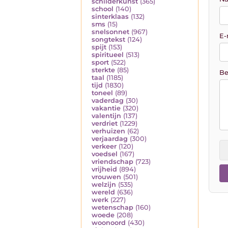
schilderkunst
(365)
school
(140)
sinterklaas
(132)
sms
(15)
snelsonnet
(967)
E-
songtekst
(124)
spijt
(153)
spiritueel
(513)
sport
(522)
sterkte
(85)
Be
taal
(1185)
tijd
(1830)
toneel
(89)
vaderdag
(30)
vakantie
(320)
valentijn
(137)
verdriet
(1229)
verhuizen
(62)
verjaardag
(300)
verkeer
(120)
voedsel
(167)
vriendschap
(723)
vrijheid
(894)
vrouwen
(501)
welzijn
(535)
wereld
(636)
werk
(227)
wetenschap
(160)
woede
(208)
woonoord
(430)