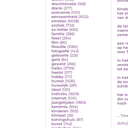
dicht
discriminatie
(168)
drank
(277)
kind
economie
(100)
het e
eenzaamheid
(1622)
van d
emoties
(6058)
erotiek
(732)
de la
ex-liefde
(692)
neem
familie
(388)
samen
feest
(294)
film
(80)
een m
filosofie
(3180)
op he
fotografie
(142)
over 
geboorte
(225)
geld
(84)
in he
geweld
(266)
verst
haiku
(3799)
tot e
heelal
(317)
hobby
(117)
in het
humor
(1536)
de to
huwelijk
(281)
schitt
idool
(120)
individu
(1609)
het is
internet
(100)
die z
jaargetijden
(1863)
noch 
kerstmis
(594)
kinderen
(925)
klimaat
(26)
... To
koningshuis
(87)
Schrij
kunst
(742)