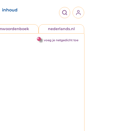
inhoud
jmwoordenboek
nederlands.nl
voeg je netgedicht toe