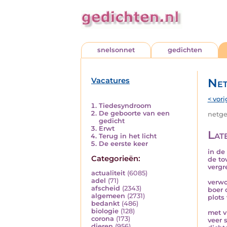
snelsonnet
gedichten
Vacatures
Net
< vori
Tiedesyndroom
De geboorte van een
netged
gedicht
Erwt
Lat
Terug in het licht
De eerste keer
in de
Categorieën:
de to
vergr
actualiteit
(6085)
adel
(71)
verwo
afscheid
(2343)
boer 
algemeen
(2731)
plots
bedankt
(486)
biologie
(128)
met v
corona
(173)
veer s
dieren
(956)