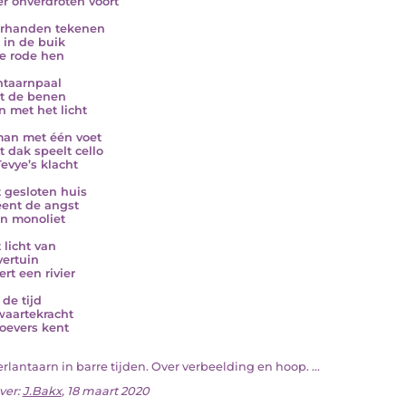
er onverdroten voort
erhanden tekenen
i in de buik
e rode hen
ntaarnpaal
t de benen
 met het licht
an met één voet
t dak speelt cello
Tevye’s klacht
t gesloten huis
eent de angst
en monoliet
 licht van
vertuin
ert een rivier
 de tijd
waartekracht
oevers kent
verlantaarn in barre tijden. Over verbeelding en hoop. ...
ver:
J.Bakx
, 18 maart 2020