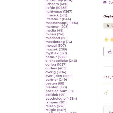
landschap
(624)
Jo
lichaam
(480)
liefde
(10638)
lightverse
(1367)
limerick
(355)
Gepla
literatuur
(1144)
maatschappij
(1196)
C
mannen
(203)
media
(48)
milieu
(241)
misdaad
(171)
moederdag
(76)
moraal
(507)
muziek
(789)
mystiek
(971)
natuur
(3869)
ollekebolleke
(246)
oorlog
(1037)
ouders
(403)
overig
(3184)
overlijden
(1510)
Er zi
partner
(249)
pesten
(68)
planten
(130)
poesiealbum
(18)
politiek
(491)
psychologie
(4384)
rampen
(201)
reizen
(657)
religie
(1567)
Na