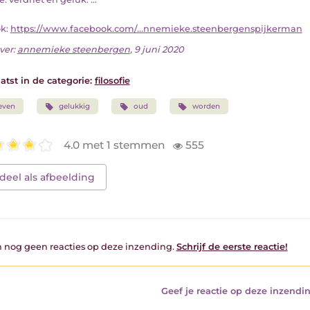
ok:
https://www.facebook.com/...nnemieke.steenbergenspijkerman
ver:
annemieke steenbergen
, 9 juni 2020
atst in de categorie:
filosofie
even
gelukkig
oud
worden
4.0 met 1 stemmen
555
deel als afbeelding
jn nog geen reacties op deze inzending.
Schrijf de eerste reactie!
Geef je reactie op deze inzendin