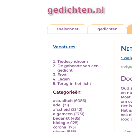
snelsonnet
gedichten
Vacatures
Net
< vori
Tiedesyndroom
De geboorte van een
netged
gedicht
Erwt
Doo
Lagen
Terug in het licht
Oud z
Categorieën:
en nu
Moet 
actualiteit
(6086)
om ov
adel
(71)
Het i
afscheid
(2342)
Het i
algemeen
(2731)
ook d
bedankt
(485)
rood 
biologie
(128)
corona
(173)
dieren
(956)
... Ser