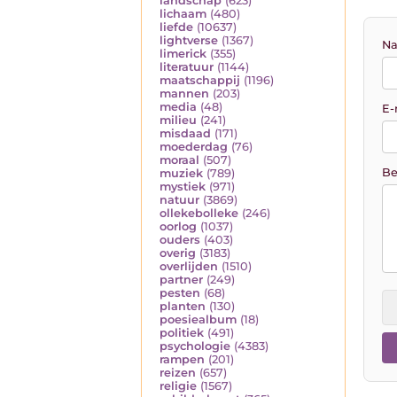
landschap
(623)
lichaam
(480)
liefde
(10637)
lightverse
(1367)
Na
limerick
(355)
literatuur
(1144)
maatschappij
(1196)
mannen
(203)
media
(48)
E-
milieu
(241)
misdaad
(171)
moederdag
(76)
moraal
(507)
Be
muziek
(789)
mystiek
(971)
natuur
(3869)
ollekebolleke
(246)
oorlog
(1037)
ouders
(403)
overig
(3183)
overlijden
(1510)
partner
(249)
pesten
(68)
planten
(130)
poesiealbum
(18)
politiek
(491)
psychologie
(4383)
rampen
(201)
reizen
(657)
religie
(1567)