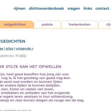
rijmen
dichtwoordenboek
vragen
links
contact
netgedichten
poëzie
hartenkreten
ri
gedichten
ge
|
alles
|
volgende >
icht (nr. 71.265):
r stilte kan het opwellen
ijn, heel goed beseffen hoe jong zijn was
 nog is, ik het gelukkig van geest nog ben.
je eerst oud worden en kunnen lijden
er andere tijden te kunnen belijden.
s zien, horen en voelen van leven.
s ontdekken en ontleden van het zuigende
e vogels leren verstaan in hun ochtendzang
oranje en roze durven dragen als rouge van de dag.
ie: verdriet en geluk. ...