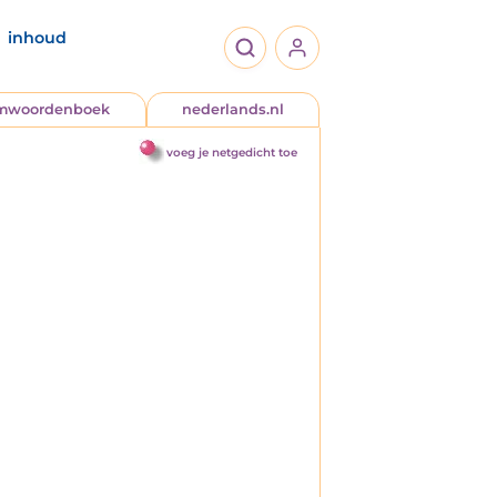
inhoud
jmwoordenboek
nederlands.nl
voeg je netgedicht toe