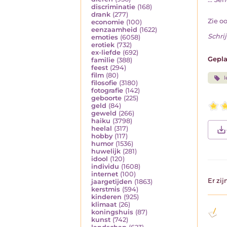
discriminatie
(168)
drank
(277)
Zie o
economie
(100)
eenzaamheid
(1622)
Schrij
emoties
(6058)
erotiek
(732)
ex-liefde
(692)
Gepla
familie
(388)
feest
(294)
film
(80)
l
filosofie
(3180)
fotografie
(142)
geboorte
(225)
geld
(84)
geweld
(266)
haiku
(3798)
heelal
(317)
hobby
(117)
humor
(1536)
huwelijk
(281)
idool
(120)
individu
(1608)
internet
(100)
Er zi
jaargetijden
(1863)
kerstmis
(594)
kinderen
(925)
klimaat
(26)
koningshuis
(87)
kunst
(742)