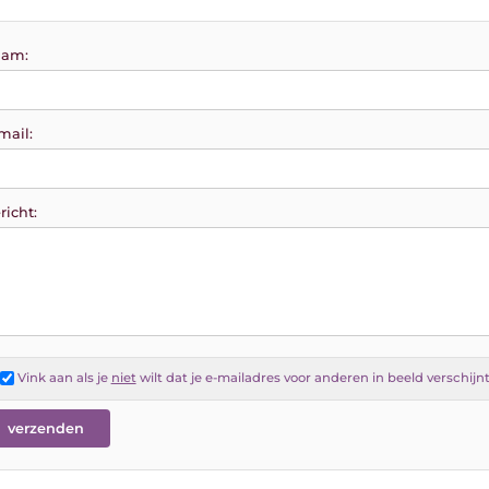
am:
mail:
richt:
Vink aan als je
niet
wilt dat je e-mailadres voor anderen in beeld verschijn