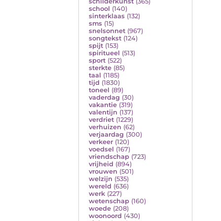
schilderkunst
(365)
school
(140)
sinterklaas
(132)
sms
(15)
snelsonnet
(967)
songtekst
(124)
spijt
(153)
spiritueel
(513)
sport
(522)
sterkte
(85)
taal
(1185)
tijd
(1830)
toneel
(89)
vaderdag
(30)
vakantie
(319)
valentijn
(137)
verdriet
(1229)
verhuizen
(62)
verjaardag
(300)
verkeer
(120)
voedsel
(167)
vriendschap
(723)
vrijheid
(894)
vrouwen
(501)
welzijn
(535)
wereld
(636)
werk
(227)
wetenschap
(160)
woede
(208)
woonoord
(430)