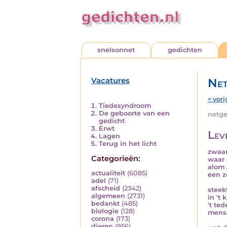
snelsonnet
gedichten
Vacatures
Net
< vori
Tiedesyndroom
De geboorte van een
netged
gedicht
Erwt
Lev
Lagen
Terug in het licht
zwaar
Categorieën:
waar 
alom 
actualiteit
(6085)
een z
adel
(71)
afscheid
(2342)
steek
algemeen
(2731)
in 't 
bedankt
(485)
't te
biologie
(128)
mens
corona
(173)
dieren
(956)