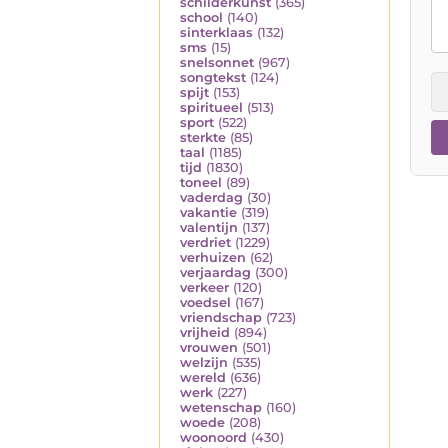
schilderkunst
(365)
school
(140)
sinterklaas
(132)
sms
(15)
snelsonnet
(967)
songtekst
(124)
spijt
(153)
spiritueel
(513)
sport
(522)
sterkte
(85)
taal
(1185)
tijd
(1830)
toneel
(89)
vaderdag
(30)
vakantie
(319)
valentijn
(137)
verdriet
(1229)
verhuizen
(62)
verjaardag
(300)
verkeer
(120)
voedsel
(167)
vriendschap
(723)
vrijheid
(894)
vrouwen
(501)
welzijn
(535)
wereld
(636)
werk
(227)
wetenschap
(160)
woede
(208)
woonoord
(430)