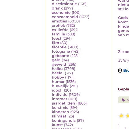
wat de
discriminatie
(168)
niet 
drank
(277)
stil i
economie
(100)
eenzaamheid
(1622)
Gods 
emoties
(6058)
komt
erotiek
(732)
kinde
ex-liefde
(692)
genez
familie
(388)
van 
feest
(294)
film
(80)
filosofie
(3180)
fotografie
(142)
Zie o
geboorte
(225)
geld
(84)
Schrij
geweld
(266)
haiku
(3798)
Bio
heelal
(317)
hobby
(117)
humor
(1536)
huwelijk
(281)
Gepla
idool
(120)
individu
(1609)
internet
(100)
jaargetijden
(1863)
kerstmis
(594)
kinderen
(925)
klimaat
(26)
koningshuis
(87)
kunst
(742)