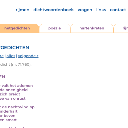
rijmen
dichtwoordenboek
vragen
links
contact
netgedichten
poëzie
hartenkreten
ri
gedichten
ge
|
alles
|
volgende >
icht (nr. 71.760):
en
 valt het ademen
de onenigheid
zich breidt
ee van onrust
t de nachtwind op
kinderhart
der beven
en smart