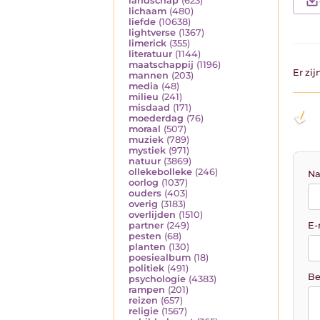
landschap
(623)
lichaam
(480)
liefde
(10638)
lightverse
(1367)
limerick
(355)
literatuur
(1144)
maatschappij
(1196)
Er zi
mannen
(203)
media
(48)
milieu
(241)
misdaad
(171)
moederdag
(76)
moraal
(507)
muziek
(789)
mystiek
(971)
natuur
(3869)
ollekebolleke
(246)
Na
oorlog
(1037)
ouders
(403)
overig
(3183)
overlijden
(1510)
E-
partner
(249)
pesten
(68)
planten
(130)
poesiealbum
(18)
politiek
(491)
Be
psychologie
(4383)
rampen
(201)
reizen
(657)
religie
(1567)