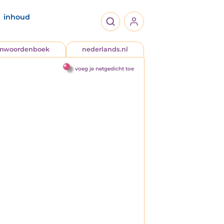
inhoud
jmwoordenboek
nederlands.nl
voeg je netgedicht toe