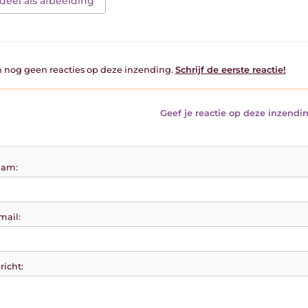
deel als afbeelding
jn nog geen reacties op deze inzending.
Schrijf de eerste reactie!
Geef je reactie op deze inzendin
am:
mail:
richt: