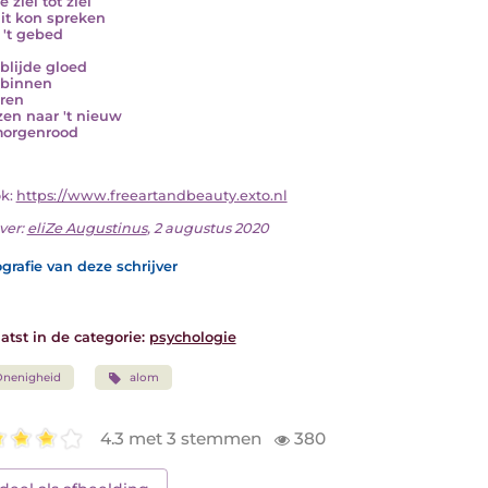
 ziel tot ziel
uit kon spreken
n 't gebed
blijde gloed
 binnen
ren
en naar 't nieuw
morgenrood
ok:
https://www.freeartandbeauty.exto.nl
ver:
eliZe Augustinus
, 2 augustus 2020
grafie van deze schrijver
atst in de categorie:
psychologie
Onenigheid
alom
4.3 met 3 stemmen
380