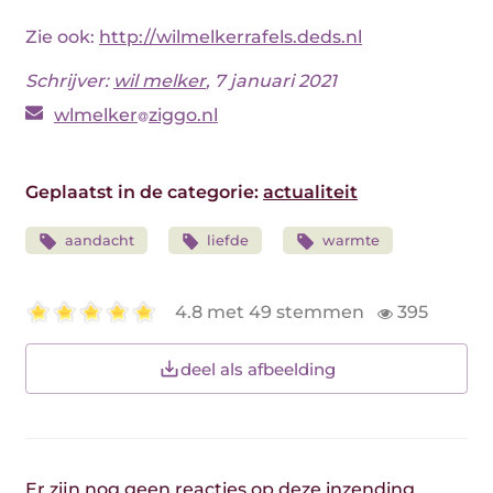
Zie ook:
http://wilmelkerrafels.deds.nl
Schrijver:
wil melker
, 7 januari 2021
wlmelker
ziggo.nl
Geplaatst in de categorie:
actualiteit
aandacht
liefde
warmte
4.8 met 49 stemmen
395
deel als afbeelding
Er zijn nog geen reacties op deze inzending.