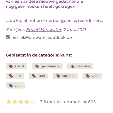
van een andere nieuwe gedachte die
nog geen hoeken heeft gekregen
... de kip of het ei of eerder geen kip zonder ei ...
Schrijver:
Emiel Warswater
, 7 april 2021
Emiel.Warswater
outlook.be
Geplaatst in de categorie:
kunst
kunst
gestileerde
definitie
Jan
Hoet
spreekt
voor
zich
3.8 met 4 stemmen
605