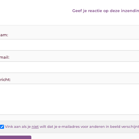
Geef je reactie op deze inzendin
am:
mail:
richt:
Vink aan als je
niet
wilt dat je e-mailadres voor anderen in beeld verschijn