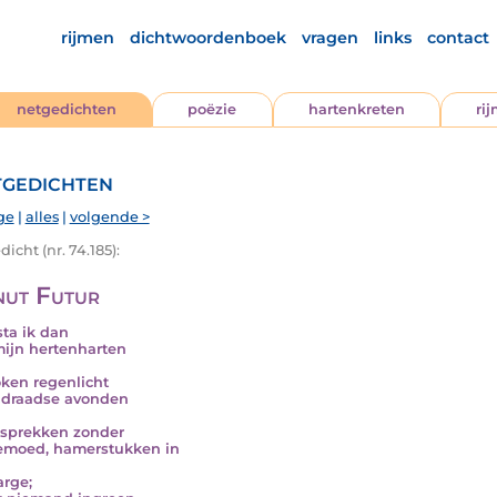
rijmen
dichtwoordenboek
vragen
links
contact
netgedichten
poëzie
hartenkreten
ri
gedichten
ge
|
alles
|
volgende >
icht (nr. 74.185):
ut Futur
sta ik dan
ijn hertenharten
ken regenlicht
ndraadse avonden
sprekken zonder
emoed, hamerstukken in
rge;