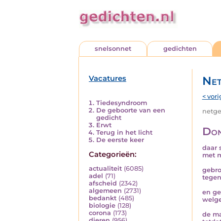
snelsonnet
gedichten
Vacatures
Net
< vori
Tiedesyndroom
De geboorte van een
netged
gedicht
Erwt
Don
Terug in het licht
De eerste keer
daar 
Categorieën:
met m
actualiteit
(6085)
gebro
adel
(71)
tege
afscheid
(2342)
algemeen
(2731)
en ge
bedankt
(485)
welg
biologie
(128)
corona
(173)
de ma
dieren
(956)