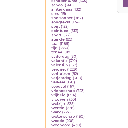
schilderkunst
(365)
school
(140)
sinterklaas
(132)
sms
(15)
snelsonnet
(967)
songtekst
(124)
spijt
(153)
spiritueel
(513)
sport
(522)
sterkte
(85)
taal
(1185)
tijd
(1830)
toneel
(89)
vaderdag
(30)
vakantie
(319)
valentijn
(137)
verdriet
(1229)
verhuizen
(62)
verjaardag
(300)
verkeer
(120)
voedsel
(167)
vriendschap
(723)
vrijheid
(894)
vrouwen
(501)
welzijn
(535)
wereld
(636)
werk
(227)
wetenschap
(160)
woede
(208)
woonoord
(430)