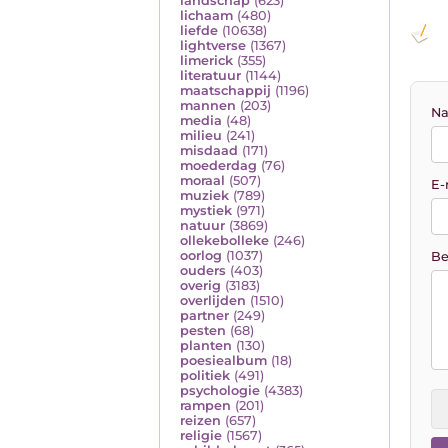
landschap
(623)
lichaam
(480)
liefde
(10638)
lightverse
(1367)
limerick
(355)
literatuur
(1144)
maatschappij
(1196)
mannen
(203)
Na
media
(48)
milieu
(241)
misdaad
(171)
moederdag
(76)
moraal
(507)
E-
muziek
(789)
mystiek
(971)
natuur
(3869)
ollekebolleke
(246)
oorlog
(1037)
Be
ouders
(403)
overig
(3183)
overlijden
(1510)
partner
(249)
pesten
(68)
planten
(130)
poesiealbum
(18)
politiek
(491)
psychologie
(4383)
rampen
(201)
reizen
(657)
religie
(1567)