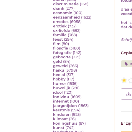
totda
discriminatie
(168)
drank
(277)
draai
economie
(100)
voora
eenzaamheid
(1622)
emoties
(6058)
het i
erotiek
(732)
dat d
ex-liefde
(692)
familie
(388)
feest
(294)
Schrij
film
(80)
filosofie
(3180)
fotografie
(142)
Gepla
geboorte
(225)
geld
(84)
o
geweld
(266)
haiku
(3798)
heelal
(317)
hobby
(117)
humor
(1536)
huwelijk
(281)
idool
(120)
individu
(1609)
internet
(100)
jaargetijden
(1863)
kerstmis
(594)
kinderen
(925)
klimaat
(26)
koningshuis
(87)
Er zi
kunst
(742)