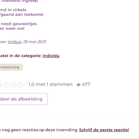
t niemand ingreep
end in cirkels
fgaand aan toekomst
s nooit gewoontjes
an weer wel
ver:
Iniduo
, 25 mei 2021
atst in de categorie:
individu
verpeinzing
1.0 met 1 stemmen
477
deel als afbeelding
jn nog geen reacties op deze inzending.
Schrijf de eerste reactie!