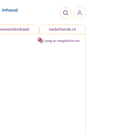
inhoud
jmwoordenboek
nederlands.nl
voeg je netgedicht toe